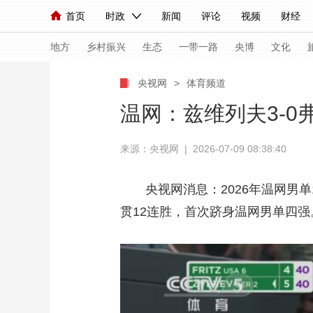
首页
时政
新闻
评论
视频
财经
人民领袖习近平
直播
海外频道
片库
iPanda
栏目大全
联播+
English
中国领导人
节目单
Монгол
听音
央视快评
微视频
习
地方
乡村振兴
生态
一带一路
央博
文化
央视网
>
体育频道
总台春晚
网络春晚
共产党员网
秧纪录
温网：兹维列夫3-0
来源：央视网 | 2026-07-09 08:38:40
新闻
国内
国际
评论
经济
军事
人民领袖习近平
联播+
热解读
天天学习
央视网消息：2026年温网男单
贯12连胜，首次跻身温网男单四强
视频
小央视频
小央直播
直播中国
熊猫
现场
前线
比划
快看
蓝海中国
新兵
体育
直播
竞猜
2026年世界杯
2026
VIP会员
CCTV奥林匹克频道
生活体育大会