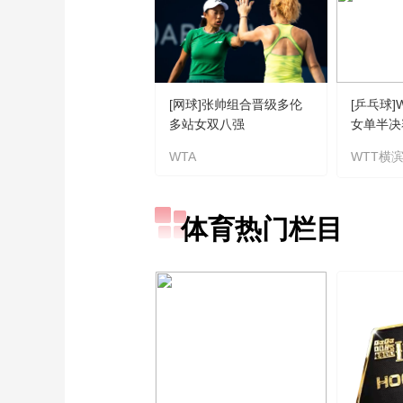
[网球]张帅组合晋级多伦
[乒乓球
多站女双八强
女单半决
王艺迪 
WTA
WTT横
体育热门栏目