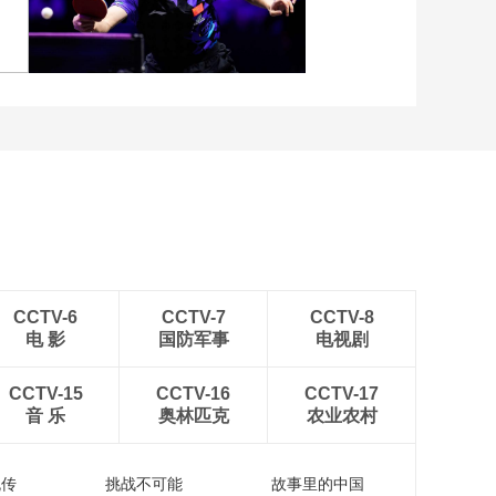
阳破门 上海申花1-0青岛
海牛
张
[图]向鹏3-1西多伦科 晋级
WTT横滨冠军赛16强
CCTV-6
CCTV-7
CCTV-8
电 影
国防军事
电视剧
CCTV-15
CCTV-16
CCTV-17
音 乐
奥林匹克
农业农村
流传
挑战不可能
故事里的中国