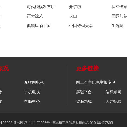
法
时代楷模发布厅
开讲啦
我有传
然
正大综艺
人口
国际艺
眼
典籍里的中国
中国诗词大会
生活圈
概况
更多链接
互联网电视
网上有害信息举报专区
音
手机电视
辟谣平台
法律顾问
媒
帮助中心
望海热线
人才招聘
02002 新出网证（京）字098号
违法和不良信息举报电话:010-88427865