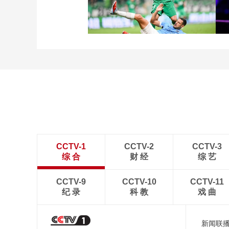
[图]友谊赛：姆伯莫破门姆
巴耶建功 曼联1-1巴黎
[图]张玉宁传射达万双响
北京国安4-0深圳新鹏城
CCTV-1
CCTV-2
CCTV-3
综 合
财 经
综 艺
CCTV-9
CCTV-10
CCTV-11
纪 录
科 教
戏 曲
新闻联