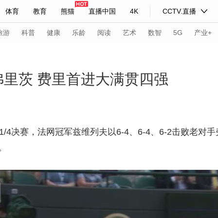
体育
教育
熊猫
直播中国
4K
CCTV.直播
式妙语
主持人
下载央视影音
热解读
天天学习
旅游
科普
健康
乐龄
阅读
艺术
数智
5G
产业+
纪录片网
国家大剧院
大型活动
弗里茨 费里首进大满贯四强
科技
法治
文娱
人物
公益
图片
习式妙语
央视快评
央视网评
光华锐评
锋面
1/4决赛，法网冠军兹维列夫以6-4、6-4、6-2击败老
。
频道
VR/AR
4K专区
全景新闻
请入列
人生第一次
人生第二次
年冬奥会
CBA
NBA
中超
国足
国际足球
网球
综
体育江湖
文化体育
冰雪道路
足球道路