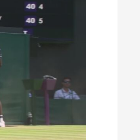
艺术
汽车
数智
5G
产业+
时尚
天气
才艺
网展
央央好物