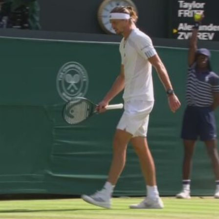
央博
非遗
文化
旅游
科普
健康
乐龄
阅读
云起
超级工厂
智敬中国
全民健康
颜选攻略
海洋
热播榜
总台企业白名单