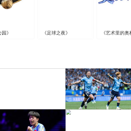
公园》
《足球之夜》
《艺术里的奥
[图]中超-奥斯卡破门 云南