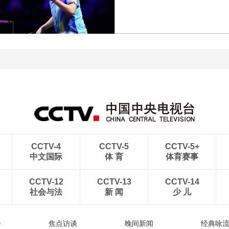
玉昆1-0送成都蓉城6轮不
[图]中超-斯坦丘远射制胜
胜
大连英博1-0辽宁铁人
[图]王艺迪3-1胜郑怡静 晋
级WTT横滨冠军赛女单8
[图]WTA1000多伦多站-
强
帅不敌萨巴伦卡无缘16强
CCTV-4
CCTV-5
CCTV-5+
中文国际
体 育
体育赛事
CCTV-12
CCTV-13
CCTV-14
社会与法
新 闻
少 儿
播
焦点访谈
晚间新闻
经典咏