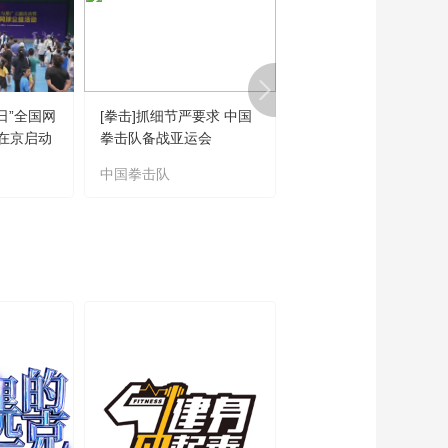
日”全国网
[拳击]抓细节严要求 中国
[网球]施耐德淘汰佩古
在京启动
拳击队备战亚运会
挺进八强
中国拳击队
WTA