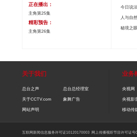
正在播出：
今日说
主角第25集
人与自
精彩预告：
秘境之
主角第26集
关于我们
业务
总台之声
总台总经理室
央视网
关于CCTV.com
象舞广告
央视影
网站声明
移动传
互联网新闻信息服务许可证10120170003
网上传播视听节目许可证号01