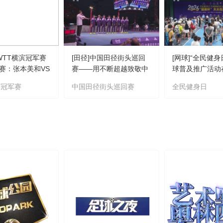
]WTT横滨冠军赛
[田径]中国田径街头巡回
[网球]“全民健身
赛：张本美和VS
赛——用不断超越致敬中
球普及推广活动
集锦
国田径
滨冠军赛
中国田径街头巡回赛
全民健身日