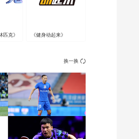
林匹克》
《健身动起来》
换一换
[图]中超-阿苏埃助攻徐皓