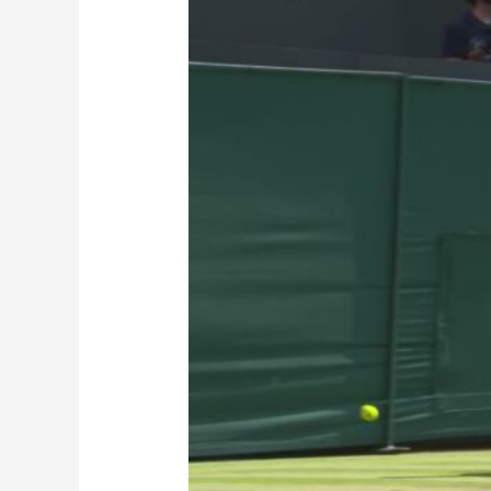
财经
教育
乡村振兴
生态环境
一带一路
大国智造
大国展会
大国保险
云顶对话
CCTV.节目官网
直播
节目单
栏目
片库