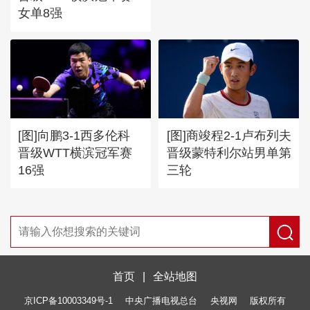
女单8强
[图]向鹏3-1西多伦科
[图]商竣程2-1卢布列夫
晋级WTT横滨冠军赛
晋级蒙特利尔站男单第
16强
三轮
首页
|
全站地图
京ICP备10003349号-1
中央广播电视总台
央视网
版权所有