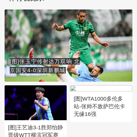
[图]张玉宁传射达万双响 北
京国安4-0深圳新鹏城
[图]WTA1000多伦多
站-张帅不敌萨巴伦卡
无缘16强
[图]王艺迪3-1胜郑怡静
晋级WTT横滨冠军赛