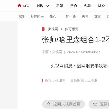
首页
时政
新闻
评论
视频
财经
人民领袖习近平
直播
海外频道
片库
iPanda
栏目大全
联播+
English
中国领导人
节目单
Монгол
听音
央视快评
微视频
习
地方
乡村振兴
生态
一带一路
央博
文化
央视网
>
体育频道
总台春晚
网络春晚
共产党员网
秧纪录
张帅/哈里森组合1-
来源：央视网 | 2026-07-08 09:30:29
新闻
国内
国际
评论
经济
军事
人民领袖习近平
联播+
热解读
天天学习
央视网消息：温网混双半决赛，
视频
小央视频
小央直播
直播中国
熊猫
编辑：张珊珊
责任编辑：王晓遐
现场
前线
比划
快看
蓝海中国
新兵
体育
直播
竞猜
2026年世界杯
2026
返回央视网首页
返回
VIP会员
CCTV奥林匹克频道
生活体育大会