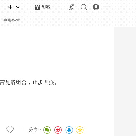
中
央央好物
阿雷瓦洛组合，止步四强。
合体育
亚冬会
|
分享：