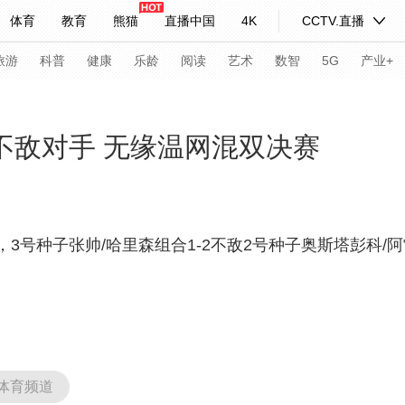
体育
教育
熊猫
直播中国
4K
CCTV.直播
式妙语
主持人
下载央视影音
热解读
天天学习
旅游
科普
健康
乐龄
阅读
艺术
数智
5G
产业+
纪录片网
国家大剧院
大型活动
2不敌对手 无缘温网混双决赛
科技
法治
文娱
人物
公益
图片
习式妙语
央视快评
央视网评
光华锐评
锋面
3号种子张帅/哈里森组合1-2不敌2号种子奥斯塔彭科/
频道
VR/AR
4K专区
全景新闻
请入列
人生第一次
人生第二次
年冬奥会
CBA
NBA
中超
国足
国际足球
网球
综
体育频道
体育江湖
文化体育
冰雪道路
足球道路