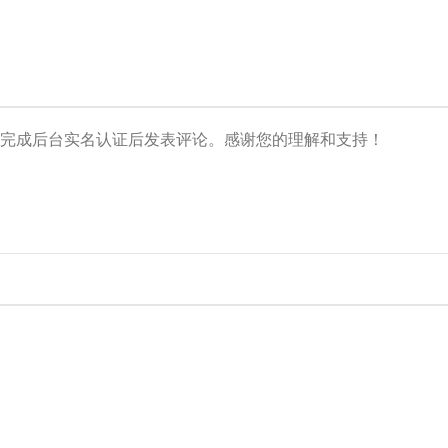
央博
非遗
文化
旅游
科普
健康
乐龄
阅读
云起
超级工厂
智敬中国
全民健康
颜选攻略
海洋
热播榜
总台企业白名单