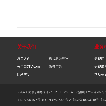
关于我们
业务
总台之声
总台总经理室
央视网
关于CCTV.com
象舞广告
央视影
网站声明
移动传
互联网新闻信息服务许可证10120170003
网上传播视听节目许可证号01
京ICP证060535号
京ICP备06036302号-2
京ICP备10003349号
京IC