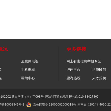
概况
更多链接
互联网电视
网上有害信息举报专区
音
手机电视
辟谣平台
法律顾问
媒
帮助中心
望海热线
人才招聘
02002 新出网证（京）字098号
违法和不良信息举报电话:010-88427865
P备10003349号-1
京公网安备 11000002000018号
京网文〔2024〕4690-2