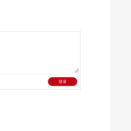
艺术
汽车
数智
5G
产业+
时尚
天气
才艺
网展
央央好物