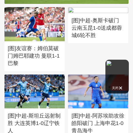
[图]中超-奥斯卡破门
云南玉昆1-0送成都蓉
城6轮不胜
[图]友谊赛：姆伯莫破
门姆巴耶建功 曼联1-1
巴黎
关闭
[图]中超-斯坦丘远射制
[图]中超-阿苏埃助攻徐
胜 大连英博1-0辽宁铁
皓阳破门 上海申花1-0
人
青岛海牛