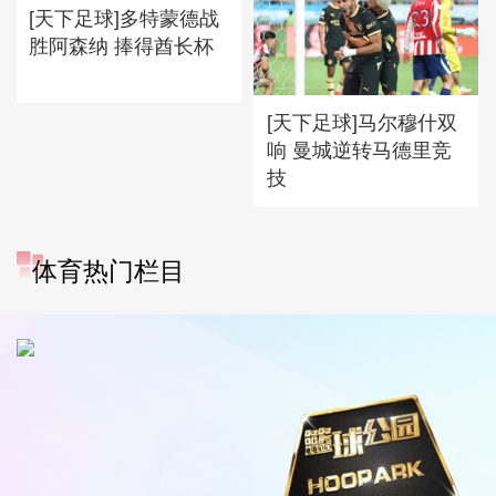
[天下足球]多特蒙德战
胜阿森纳 捧得酋长杯
[天下足球]马尔穆什双
响 曼城逆转马德里竞
技
体育热门栏目