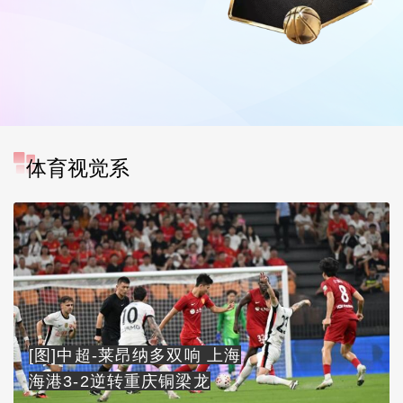
体育视觉系
[图]中超-莱昂纳多双响 上海
海港3-2逆转重庆铜梁龙