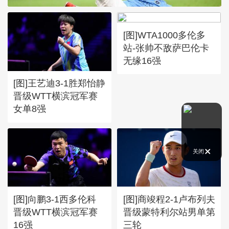
[图]WTA1000多伦多
站-张帅不敌萨巴伦卡
无缘16强
[图]王艺迪3-1胜郑怡静
晋级WTT横滨冠军赛
女单8强
关闭
[图]向鹏3-1西多伦科
[图]商竣程2-1卢布列夫
晋级WTT横滨冠军赛
晋级蒙特利尔站男单第
16强
三轮