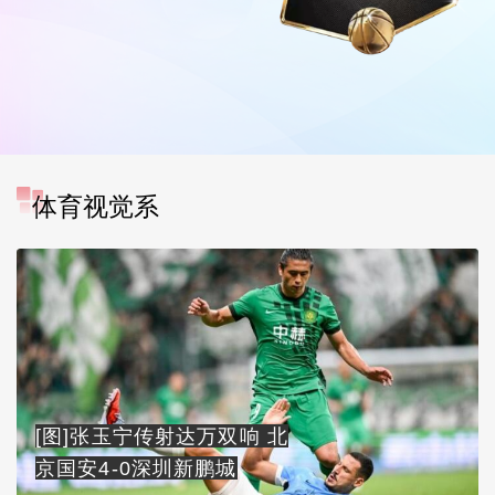
体育视觉系
[图]张玉宁传射达万双响 北
京国安4-0深圳新鹏城