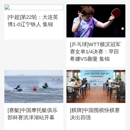
[中超]第22轮：大连英
博1-0辽宁铁人 集锦
[乒乓球]WTT横滨冠军
赛女单1/4决赛：早田
希娜VS蒯曼 集锦
[赛艇]中国摩托艇俱乐
[棋牌]中国围棋快棋赛
部杯赛洪泽湖站开幕
决出四强