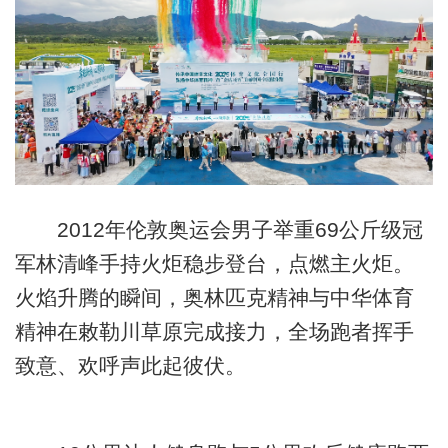
2012年伦敦奥运会男子举重69公斤级冠
军林清峰手持火炬稳步登台，点燃主火炬。
火焰升腾的瞬间，奥林匹克精神与中华体育
精神在敕勒川草原完成接力，全场跑者挥手
致意、欢呼声此起彼伏。