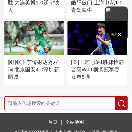
胜 大连英博1-0辽宁铁
皓阳破门 上海申花1-0
人
青岛海牛
关闭
[图]张玉宁传射达万双
[图]王艺迪3-1胜郑怡静
响 北京国安4-0深圳新
晋级WTT横滨冠军赛
鹏城
女单8强
首页
|
全站地图