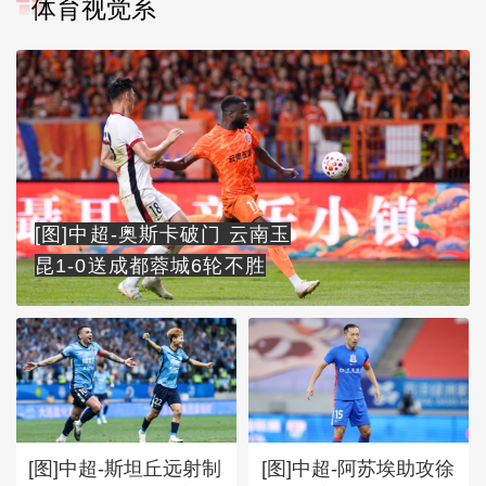
体育视觉系
[图]中超-奥斯卡破门 云南玉
昆1-0送成都蓉城6轮不胜
[图]中超-斯坦丘远射制
[图]中超-阿苏埃助攻徐