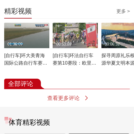
精彩视频
更多 >
01:36:09
00:53:00
00:06:32
[自行车]环大美青海
[自行车]环法自行车
探寻周原礼乐根
国际公路自行车赛第
赛第10赛段：欧里亚
源华夏文明本
七赛段：刚察-西海镇
克——利奥朗
全部评论
查看更多评论
体育精彩视频