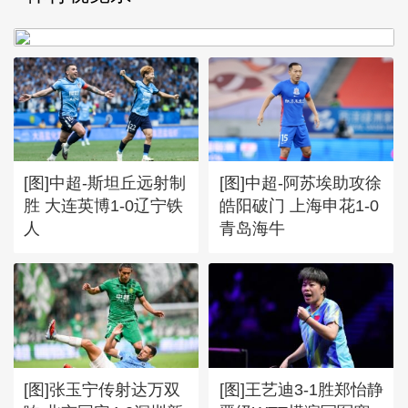
昆1-0送成都蓉城6轮不胜
[图]中超-斯坦丘远射制
[图]中超-阿苏埃助攻徐
胜 大连英博1-0辽宁铁
皓阳破门 上海申花1-0
人
青岛海牛
[图]张玉宁传射达万双
[图]王艺迪3-1胜郑怡静