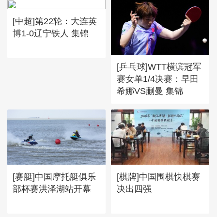
[中超]第22轮：大连英
博1-0辽宁铁人 集锦
[乒乓球]WTT横滨冠军
赛女单1/4决赛：早田
希娜VS蒯曼 集锦
[赛艇]中国摩托艇俱乐
[棋牌]中国围棋快棋赛
部杯赛洪泽湖站开幕
决出四强