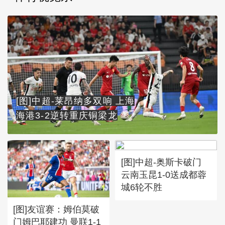
[图]中超-莱昂纳多双响 上海
海港3-2逆转重庆铜梁龙
[图]中超-奥斯卡破门
云南玉昆1-0送成都蓉
城6轮不胜
[图]友谊赛：姆伯莫破
门姆巴耶建功 曼联1-1