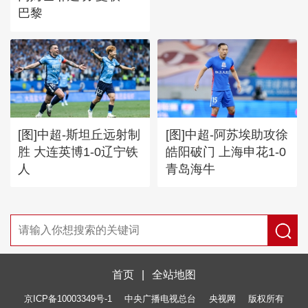
巴黎
[图]中超-斯坦丘远射制
[图]中超-阿苏埃助攻徐
胜 大连英博1-0辽宁铁
皓阳破门 上海申花1-0
人
青岛海牛
首页
|
全站地图
京ICP备10003349号-1
中央广播电视总台
央视网
版权所有