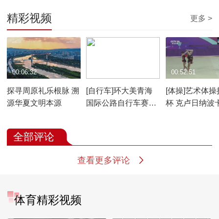
精彩视频
更多 >
00:06:32
01:51:12
00:52:51
探寻周原礼乐根脉 溯
[自行车]环大美青海
[体操]艺术体操
源华夏文明本源
国际公路自行车赛第
杯 克卢日纳波
五赛段：贵德-共和
全部评论
查看更多评论
体育精彩视频