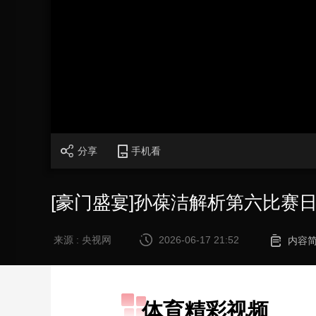
财经
教育
乡村振兴
生态环境
一带一路
大国智造
大国展会
大国保险
云顶对话
CCTV.节目官网
直播
节目单
栏目
片库
分享
手机看
[豪门盛宴]孙葆洁解析第六比赛
来源 : 央视网
2026-06-17 21:52
内容
体育精彩视频