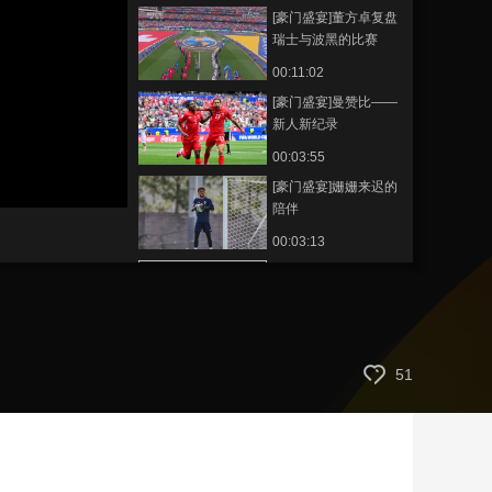
[豪门盛宴]董方卓复盘
艺术
汽车
数智
5G
产业+
瑞士与波黑的比赛
时尚
天气
才艺
网展
央央好物
00:11:02
[豪门盛宴]曼赞比——
新人新纪录
00:03:55
[豪门盛宴]姗姗来迟的
陪伴
00:03:13
[豪门盛宴]张路复盘墨
西哥与韩国的比赛
00:09:45
[豪门盛宴]罗莫——我
51
的主场我做主
00:02:57
[豪门盛宴]两连胜 东道
主墨西哥提前晋级