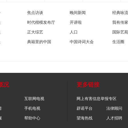
播
焦点访谈
晚间新闻
经典咏
法
时代楷模发布厅
开讲啦
我有传
然
正大综艺
人口
国际艺
眼
典籍里的中国
中国诗词大会
生活圈
概况
更多链接
互联网电视
网上有害信息举报专区
音
手机电视
辟谣平台
法律顾问
媒
帮助中心
望海热线
人才招聘