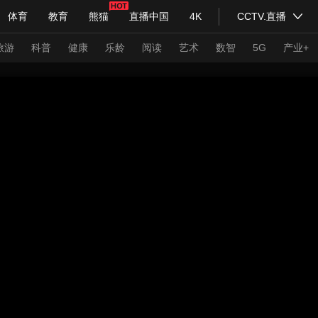
体育
教育
熊猫
直播中国
4K
CCTV.直播
式妙语
主持人
下载央视影音
热解读
天天学习
旅游
科普
健康
乐龄
阅读
艺术
数智
5G
产业+
纪录片网
国家大剧院
大型活动
科技
法治
文娱
人物
公益
图片
习式妙语
央视快评
央视网评
光华锐评
锋面
频道
VR/AR
4K专区
全景新闻
请入列
人生第一次
人生第二次
年冬奥会
CBA
NBA
中超
国足
国际足球
网球
综
体育江湖
文化体育
冰雪道路
足球道路