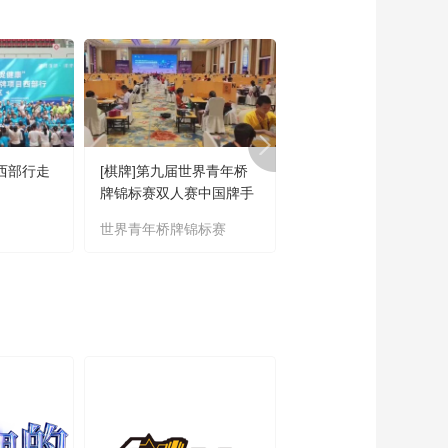
00:04:01
[豪门盛宴]房东的猫现
场演唱歌曲《边界》
00:03:32
[豪门盛宴]孙葆洁解析
第七比赛日重要判罚
00:03:50
牌西部行走
[棋牌]第九届世界青年桥
[棋牌]“一带一路”国际
[豪门盛宴]迪亚斯：锋
牌锦标赛双人赛中国牌手
国际公开赛新疆库车开
线领袖 主宰全场
优势明显
世界青年桥牌锦标赛
国际象棋国际公开赛
00:03:58
[豪门盛宴]乌兹别克斯
坦 世界杯初体验
00:03:54
[豪门盛宴]巴坎布：快
乐老男孩
00:03:45
[豪门盛宴]刘越复盘葡
萄牙与刚果（金）的