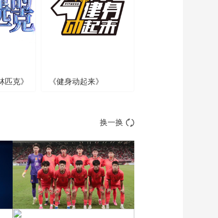
比赛
00:10:09
[豪门盛宴]刘越复盘英
格兰与克罗地亚的比
赛
00:12:52
[豪门盛宴]哈里·凯恩：
三狮领袖 身先士卒
林匹克》
《健身动起来》
00:04:24
[豪门盛宴]足坛名宿热
议三狮军团
00:03:49
换一换
[豪门盛宴]2026年世界
杯小组首轮印象
00:07:10
[豪门盛宴]20260617
三狮军团出征世界杯
01:48:32
[豪门盛宴]乌兹别克斯