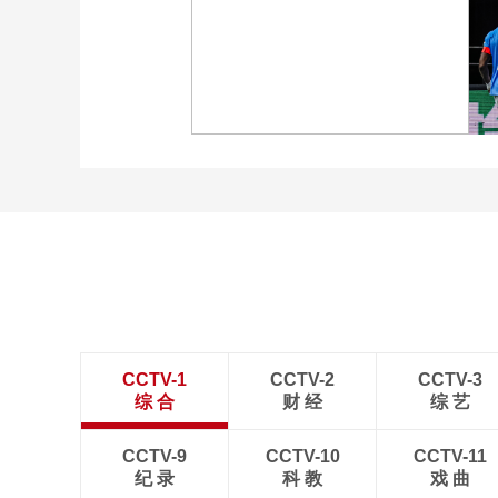
[图]WTA1000多伦多站-张
帅不敌萨巴伦卡无缘16强
[图]特鲁姆普战胜威尔逊
获得斯诺克上海大师赛冠
军
CCTV-1
CCTV-2
CCTV-3
综 合
财 经
综 艺
CCTV-9
CCTV-10
CCTV-11
纪 录
科 教
戏 曲