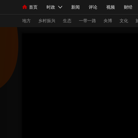
首页
时政
新闻
评论
视频
财经
人民领袖习近平
直播
海外频道
片库
iPanda
栏目大全
联播+
English
中国领导人
节目单
Монгол
听音
央视快评
微视频
习
地方
乡村振兴
生态
一带一路
央博
文化
总台春晚
网络春晚
共产党员网
秧纪录
新闻
国内
国际
评论
经济
军事
人民领袖习近平
联播+
热解读
天天学习
视频
小央视频
小央直播
直播中国
熊猫
现场
前线
比划
快看
蓝海中国
新兵
体育
直播
竞猜
2026年世界杯
2026
VIP会员
CCTV奥林匹克频道
生活体育大会