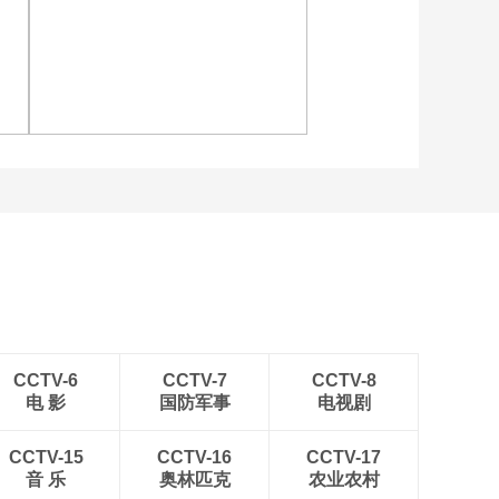
坦：“白狼”呼啸
00:05:33
[豪门盛宴]三狮军团出
晋
[图]读秒绝杀 中国U17男
征世界杯
足力克阿森纳U17男足
00:03:55
[豪门盛宴]苏醒现场演
唱歌曲《Rising
Land》
00:04:25
连
[图]中超-彭欣力建功 青岛
[豪门盛宴]马宁将担任
西海岸2-0十人青岛海牛
厄瓜多尔-库拉索比赛
主裁判
00:01:06
[豪门盛宴]孙葆洁解析
第六比赛日重要判罚
00:04:03
CCTV-6
CCTV-7
CCTV-8
电 影
国防军事
电视剧
[豪门盛宴]刘越复盘法
国与塞内加尔的比赛
CCTV-15
CCTV-16
CCTV-17
00:11:04
音 乐
奥林匹克
农业农村
[豪门盛宴]姆巴佩——