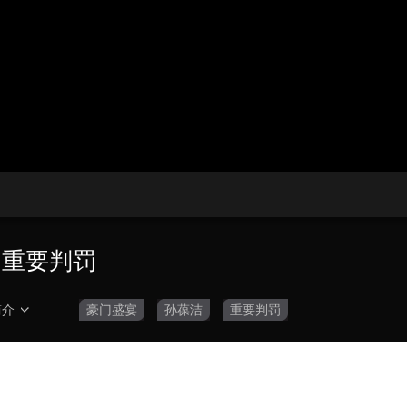
央博
非遗
文化
旅游
科普
健康
乐龄
阅读
云起
超级工厂
智敬中国
全民健康
颜选攻略
海洋
热播榜
总台企业白名单
日重要判罚
简介
豪门盛宴
孙葆洁
重要判罚