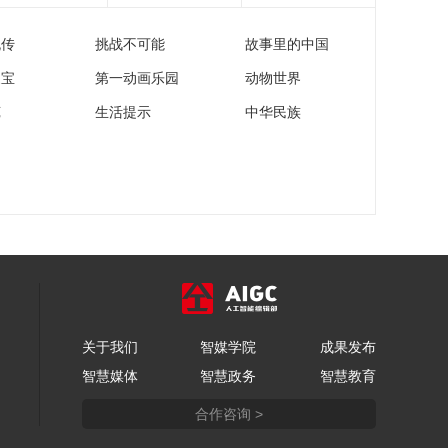
冲破阴霾 满血复活
流传
挑战不可能
故事里的中国
00:03:56
[豪门盛宴]哈兰德——
家宝
第一动画乐园
动物世界
破晓与传承
苑
生活提示
中华民族
00:04:54
[豪门盛宴]刘越复盘阿
根廷与阿尔及利亚的
比赛
00:11:17
[豪门盛宴]梅西：青春
不老 一眼深情
00:04:04
[豪门盛宴]巨星登场：
姆巴佩 哈兰德 梅西
关于我们
智媒学院
成果发布
00:02:57
智慧媒体
智慧政务
智慧教育
[豪门盛宴]20260616
阿根廷：夺冠四年间
合作咨询 >
01:47:25