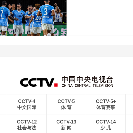
[图]向鹏3-1西多伦科 晋级
[图]商竣程2-1卢布列夫 
WTT横滨冠军赛16强
级蒙特利尔站男单第三轮
[图]中超-姜至鹏破门韦斯
[图]中超-热菲尼奥双响 辽
利建功 深圳新鹏城2-0铜
宁铁人3-1送上海申花三
梁龙
败
CCTV-4
CCTV-5
CCTV-5+
中文国际
体 育
体育赛事
CCTV-12
CCTV-13
CCTV-14
社会与法
新 闻
少 儿