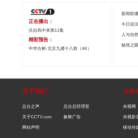
新闻联
正在播出：
今日说
兵自风中来第11集
人与自
精彩预告：
秘境之
中华古树-北京九搂十八杈（4K）
关于我们
业务
总台之声
总台总经理室
央视网
关于CCTV.com
象舞广告
央视影
网站声明
移动传