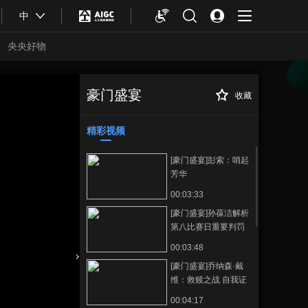
中
央央好物
豪门盛宴
收藏
[豪门盛宴]孙葆洁
正在播放
解析第六比赛日重要判罚
精彩视频
[豪门盛宴]彭索：哨起
芳华
00:03:33
[豪门盛宴]孙葆洁解析
第八比赛日重要判罚
00:03:48
[豪门盛宴]乔纳森·戴
合体育
亚冬会
维：救赎之战 自我证
明
00:04:17