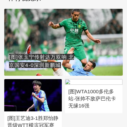
[图]张玉宁传射达万双响 北
京国安4-0深圳新鹏城
[图]WTA1000多伦多
站-张帅不敌萨巴伦卡
无缘16强
[图]王艺迪3-1胜郑怡静
晋级WTT横滨冠军赛