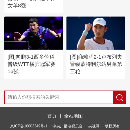
女单8强
[图]向鹏3-1西多伦科
[图]商竣程2-1卢布列夫
晋级WTT横滨冠军赛
晋级蒙特利尔站男单第
16强
三轮
首页
|
全站地图
京ICP备10003349号-1
中央广播电视总台
央视网
版权所有