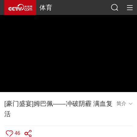
体育
[豪门盛宴]姆巴佩——冲破阴霾 满血复
简介
活
46