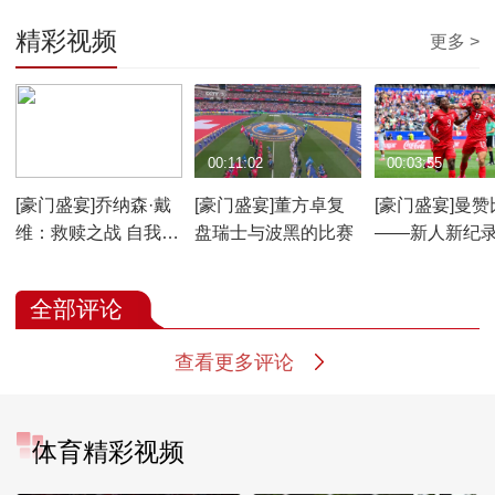
精彩视频
更多 >
00:04:17
00:11:02
00:03:55
[豪门盛宴]乔纳森·戴
[豪门盛宴]董方卓复
[豪门盛宴]曼赞
维：救赎之战 自我证
盘瑞士与波黑的比赛
——新人新纪
明
全部评论
查看更多评论
体育精彩视频