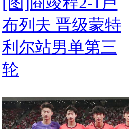
[图]商竣程2-1卢
布列夫 晋级蒙特
利尔站男单第三
轮