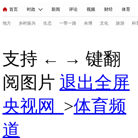
首页
时政
新闻
评论
视频
财经
体育
人民领袖习近平
直播
海外频道
片库
iPanda
栏目大全
联播+
English
中国领导人
节目单
Монгол
听音
央视快评
微视频
习式妙语
主持人
地方
乡村振兴
生态
一带一路
央博
文化
旅游
科
总台春晚
网络春晚
共产党员网
秧纪录
纪录片网
支持 ← → 键翻
新闻
国内
国际
评论
经济
军事
科技
法
阅图片
退出全屏
人民领袖习近平
联播+
热解读
天天学习
习式妙语
视频
小央视频
小央直播
直播中国
熊猫频道
V
央视网
>
体育频
现场
前线
比划
快看
蓝海中国
新兵请入列
体育
直播
竞猜
2026年世界杯
2026年冬奥会
C
道
VIP会员
CCTV奥林匹克频道
生活体育大会
体育江湖