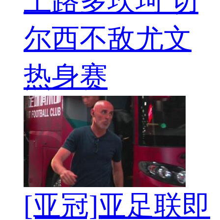
上路多坎坷 切
尔西不敌尤文
热身赛
[亚冠]亚足联即