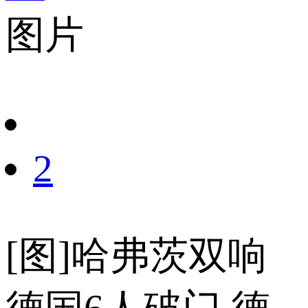
图片
财经
教育
乡村振兴
生态环境
一带一路
央博
大国智造
大国展会
大国保险
云顶对话
云起
超
CCTV.节目官网
直播
节目单
栏目
片库
热播榜
2
[图]哈弗茨双响