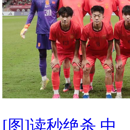
[图]读秒绝杀 中