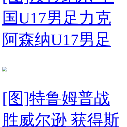
国U17男足力克
阿森纳U17男足
[图]特鲁姆普战
胜威尔逊 获得斯