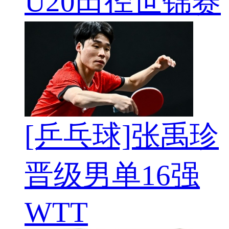
U20田径世锦赛
[乒乓球]张禹珍
晋级男单16强
WTT