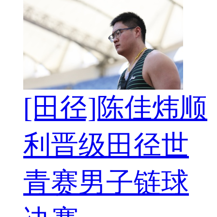
[田径]陈佳炜顺
利晋级田径世
青赛男子链球