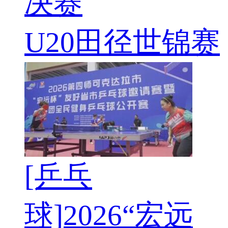
决赛
U20田径世锦赛
[乒乓
球]2026“宏远