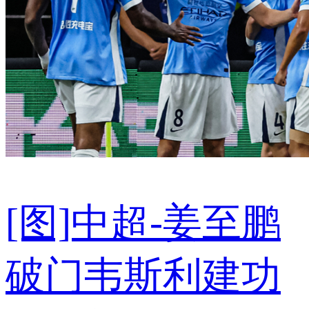
[图]中超-姜至鹏
破门韦斯利建功