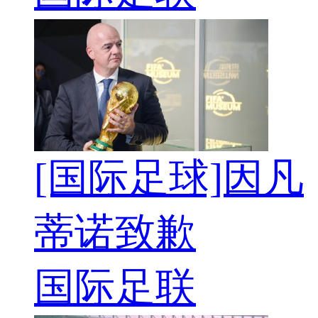
[国际足球]因凡
蒂诺致歉
国际足联