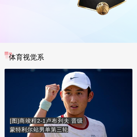
体育视觉系
[图]商竣程2-1卢布列夫 晋级
蒙特利尔站男单第三轮