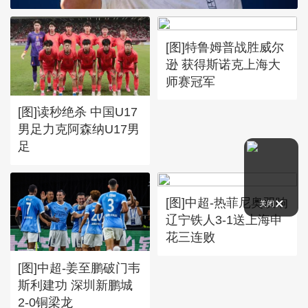
[图]特鲁姆普战胜威尔
逊 获得斯诺克上海大
师赛冠军
[图]读秒绝杀 中国U17
男足力克阿森纳U17男
足
[图]中超-热菲尼奥双响
关闭
辽宁铁人3-1送上海申
花三连败
[图]中超-姜至鹏破门韦
斯利建功 深圳新鹏城
2-0铜梁龙