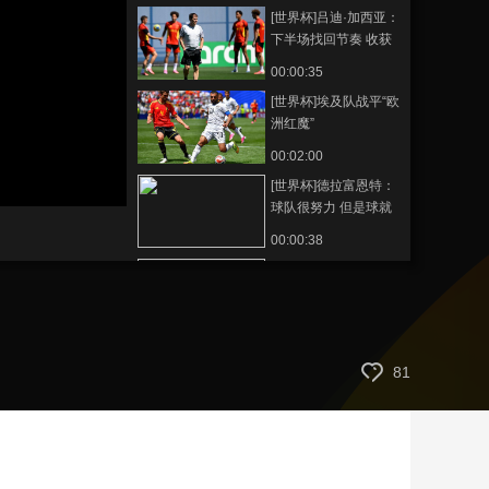
[世界杯]吕迪·加西亚：
艺术
汽车
数智
5G
产业+
下半场找回节奏 收获
平局
时尚
天气
才艺
网展
央央好物
00:00:35
[世界杯]埃及队战平“欧
洲红魔”
00:02:00
[世界杯]德拉富恩特：
球队很努力 但是球就
是不进
00:00:38
[世界杯]沃西尼亚：逼
平西班牙队 梦想成真
00:00:38
[世界杯]不只是参与 世
81
界杯新军逼平欧洲冠
军
00:01:56
[世界杯]海地：为家乡
而战的异乡军团