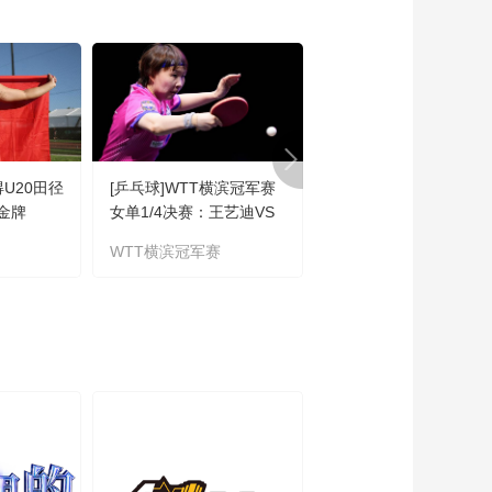
00:03:50
[世界杯]新西兰队：不
被看好不代表没有机
会
00:01:51
[世界杯]佛得角队：足
球新篇章即将开启
00:01:16
得U20田径
[乒乓球]WTT横滨冠军赛
[排球]王延伟/杜鸿君惊
[世界杯]西班牙队：亚
金牌
女单1/4决赛：王艺迪VS
出线
马尔的出场时间？
朱雨玲 集锦
WTT横滨冠军赛
世界沙滩排球职业巡回
00:01:40
赛
[世界杯]董午志解析定
位球中的角球进攻
00:02:31
[世界杯]瑞典大胜突尼
斯 暂列小组第一
00:03:22
[世界杯]巴伦西亚：老
将的从容与坚守