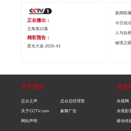
新闻联
正在播出：
今日说
主角第22集
人与自
精彩预告：
秘境之
星光大道-2026-43
关于我们
业务
总台之声
总台总经理室
央视网
关于CCTV.com
象舞广告
央视影
网站声明
移动传