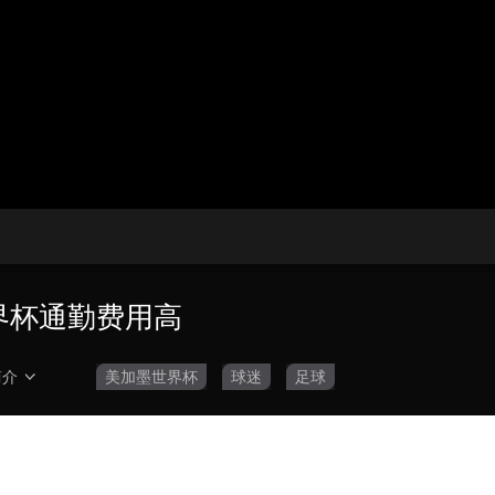
央博
非遗
文化
旅游
科普
健康
乐龄
阅读
云起
超级工厂
智敬中国
全民健康
颜选攻略
海洋
热播榜
总台企业白名单
世界杯通勤费用高
简介
美加墨世界杯
球迷
足球