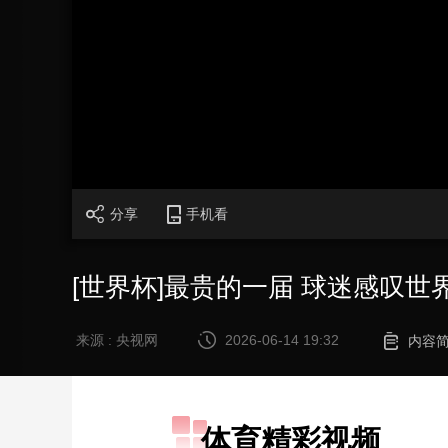
财经
教育
乡村振兴
生态环境
一带一路
大国智造
大国展会
大国保险
云顶对话
CCTV.节目官网
直播
节目单
栏目
片库
分享
手机看
[世界杯]最贵的一届 球迷感叹
来源 : 央视网
2026-06-14 19:32
内容
体育精彩视频