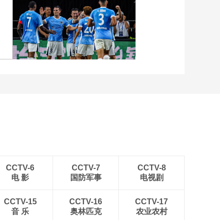
这里就是为了创造历
史
00:00:42
[世界杯]迪亚洛绝杀 科
张
[图]向鹏3-1西多伦科 晋级
特迪瓦小胜厄瓜多尔
WTT横滨冠军赛16强
00:01:21
[世界杯]诺伊尔：大胜
给了大家信心 如释重
负
[图]中超-姜至鹏破门韦斯
00:01:02
利建功 深圳新鹏城2-0铜
[世界杯]德国队创造开
梁龙
赛以来最大分差
00:02:17
[世界杯]最贵的一届 球
迷感叹世界杯通勤费
用高
00:00:58
CCTV-6
CCTV-7
CCTV-8
电 影
国防军事
电视剧
[世界杯]多伦多球迷节
太好玩了
CCTV-15
CCTV-16
CCTV-17
00:02:04
音 乐
奥林匹克
农业农村
[世界杯]葡萄牙队抵达