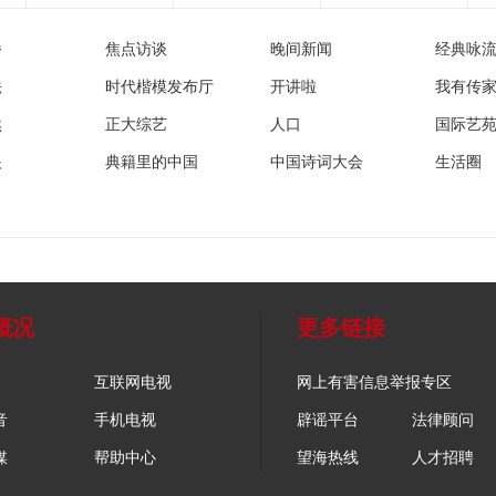
播
焦点访谈
晚间新闻
经典咏
法
时代楷模发布厅
开讲啦
我有传
然
正大综艺
人口
国际艺
眼
典籍里的中国
中国诗词大会
生活圈
概况
更多链接
互联网电视
网上有害信息举报专区
音
手机电视
辟谣平台
法律顾问
媒
帮助中心
望海热线
人才招聘