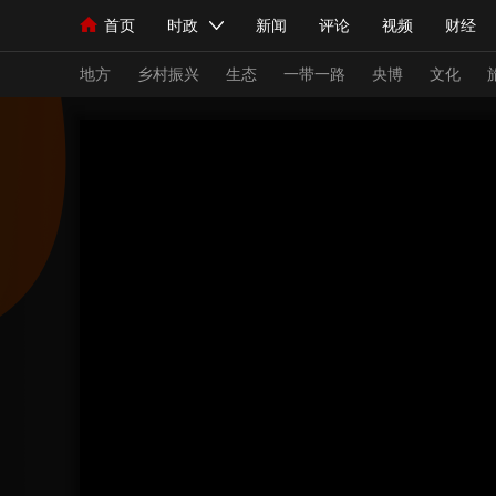
首页
时政
新闻
评论
视频
财经
人民领袖习近平
直播
海外频道
片库
iPanda
栏目大全
联播+
English
中国领导人
节目单
Монгол
听音
央视快评
微视频
习
地方
乡村振兴
生态
一带一路
央博
文化
总台春晚
网络春晚
共产党员网
秧纪录
新闻
国内
国际
评论
经济
军事
人民领袖习近平
联播+
热解读
天天学习
视频
小央视频
小央直播
直播中国
熊猫
现场
前线
比划
快看
蓝海中国
新兵
体育
直播
竞猜
2026年世界杯
2026
VIP会员
CCTV奥林匹克频道
生活体育大会