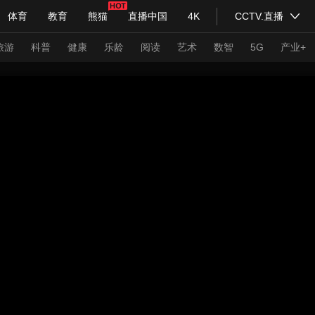
体育
教育
熊猫
直播中国
4K
CCTV.直播
式妙语
主持人
下载央视影音
热解读
天天学习
旅游
科普
健康
乐龄
阅读
艺术
数智
5G
产业+
纪录片网
国家大剧院
大型活动
科技
法治
文娱
人物
公益
图片
习式妙语
央视快评
央视网评
光华锐评
锋面
频道
VR/AR
4K专区
全景新闻
请入列
人生第一次
人生第二次
年冬奥会
CBA
NBA
中超
国足
国际足球
网球
综
体育江湖
文化体育
冰雪道路
足球道路