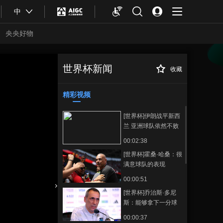
中
央央好物
世界杯新闻
收藏
[世界杯]最贵的一
正在播放
届 球迷感叹世界杯通勤费用高
精彩视频
[世界杯]伊朗战平新西
兰 亚洲球队依然不败
00:02:38
[世界杯]霍桑·哈桑：很
满意球队的表现
00:00:51
[世界杯]乔治斯·多尼
合体育
亚冬会
斯：能够拿下一分球
队表现很好
00:00:37