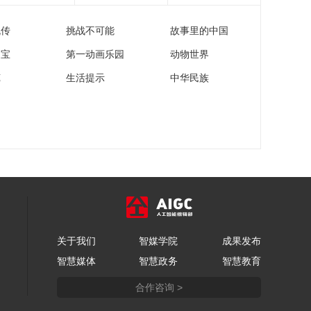
休斯敦进行赛前备战
流传
挑战不可能
故事里的中国
00:01:02
[世界杯]丢失装备已找
家宝
第一动画乐园
动物世界
回 英格兰队开始训练
苑
生活提示
中华民族
00:01:08
[世界杯]阿根廷伤员归
队 备战首场小组赛
00:00:46
[世界杯]瑞典队、突尼
斯队大雨中完成赛前
训练
00:00:51
[世界杯]铁盾之争 厄瓜
多尔队冲击20场不败
关于我们
智媒学院
成果发布
00:01:24
智慧媒体
智慧政务
智慧教育
[世界杯]库拉索想要给
德国队出难题
合作咨询 >
00:00:54