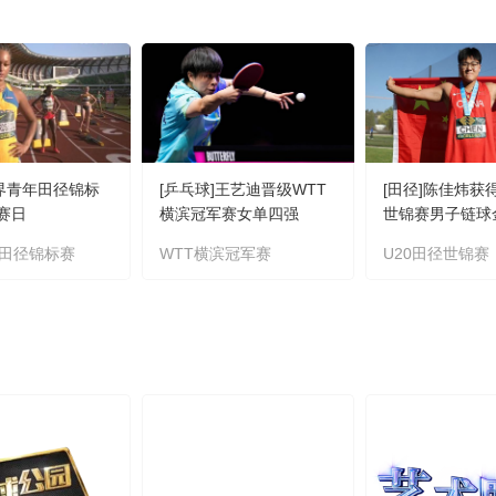
世界青年田径锦标
[乒乓球]王艺迪晋级WTT
[田径]陈佳炜获
比赛日
横滨冠军赛女单四强
世锦赛男子链球
田径锦标赛
WTT横滨冠军赛
U20田径世锦赛