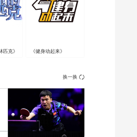
00:01:41
[世界杯]刘思远：德国
队明显技高一筹
00:01:48
[世界杯]瑞典大胜突尼
斯 暂列小组第一
林匹克》
《健身动起来》
00:02:52
[世界杯]沈煜：荷兰踢
得略显保守 日本回弹
力强
00:01:36
换一换
[世界杯]范戴克：心情
很复杂 让人很难接受
00:01:20
[世界杯]两度落后两度
追平 日本逼平荷兰
00:02:21
[世界杯]迪亚洛：来到