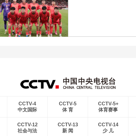
[图]王艺迪3-1胜郑怡静 晋
级WTT横滨冠军赛女单8
[图]WTA1000多伦多站-
强
帅不敌萨巴伦卡无缘16强
[图]特鲁姆普战胜威尔逊
[图]读秒绝杀 中国U17男
获得斯诺克上海大师赛冠
足力克阿森纳U17男足
军
CCTV-4
CCTV-5
CCTV-5+
中文国际
体 育
体育赛事
CCTV-12
CCTV-13
CCTV-14
社会与法
新 闻
少 儿