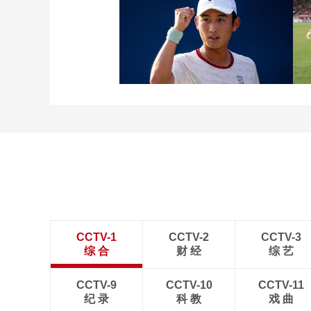
[图]张玉宁传射达万双响
北京国安4-0深圳新鹏城
[图]商竣程2-1卢布列夫 晋
级蒙特利尔站男单第三轮
CCTV-1
CCTV-2
CCTV-3
综 合
财 经
综 艺
CCTV-9
CCTV-10
CCTV-11
纪 录
科 教
戏 曲