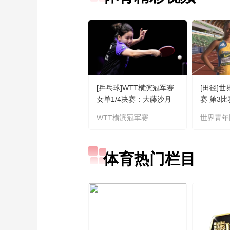
[乒乓球]WTT横滨冠军赛
[田径]
女单1/4决赛：大藤沙月
赛 第3
VS陈幸同 集锦
WTT横滨冠军赛
世界青年
体育热门栏目