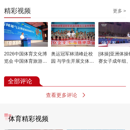
精彩视频
更多 >
00:00:41
00:01:26
01:57:32
2026中国体育文化博
奥运冠军林清峰赴校
[体操]亚洲体操
览会 中国体育旅游博
园 与学生开展文体科
赛女子成年组
览会新闻通气会召开
创实践活动
组单项决赛 2
全部评论
查看更多评论
体育精彩视频