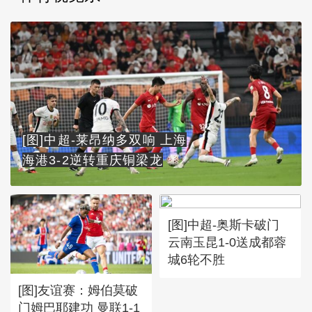
[图]中超-莱昂纳多双响 上海
海港3-2逆转重庆铜梁龙
[图]中超-奥斯卡破门
云南玉昆1-0送成都蓉
城6轮不胜
[图]友谊赛：姆伯莫破
门姆巴耶建功 曼联1-1