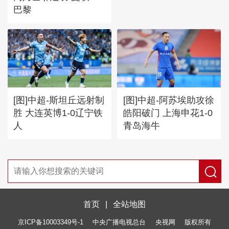
巴黎
[图]中超-斯坦丘远射制
[图]中超-阿苏埃助攻徐
胜 大连英博1-0辽宁铁
皓阳破门 上海申花1-0
人
青岛海牛
首页
|
全站地图
京ICP备10003349号-1
中央广播电视总台
央视网
版权所有