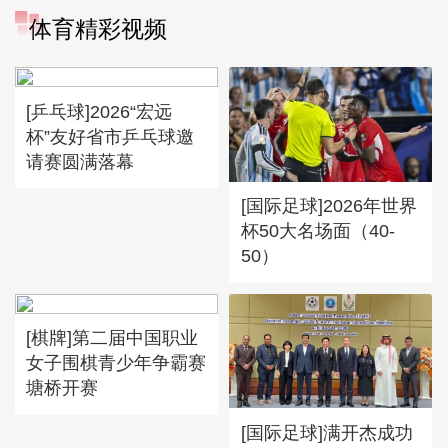
体育精彩视频
[乒乓球]2026“宏远
杯”友好省市乒乓球邀
请赛圆满落幕
[国际足球]2026年世界
杯50大名场面（40-
50）
[棋牌]第二届中国职业
女子围棋青少年争霸赛
塘桥开赛
[国际足球]满开杰成功