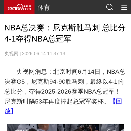
体育
NBA总决赛：尼克斯胜马刺 总比分
4-1夺得NBA总冠军
央视网 | 2026-06-14 11:37:13
央视网消息：北京时间6月14日，NBA总
决赛G5，尼克斯94-90胜马刺，最终以4-1的
总比分，夺得2025-2026赛季NBA总冠军！
尼克斯时隔53年再度捧起总冠军奖杯。
【回
放】