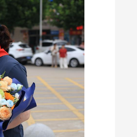
艺术
汽车
数智
5G
产业+
时尚
天气
才艺
网展
央央好物