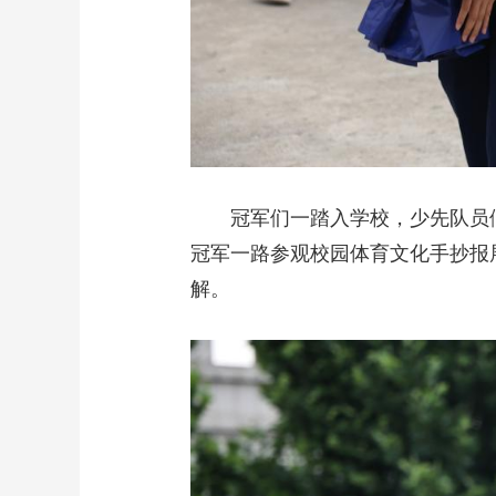
冠军们一踏入学校，少先队员们
冠军一路参观校园体育文化手抄报
解。