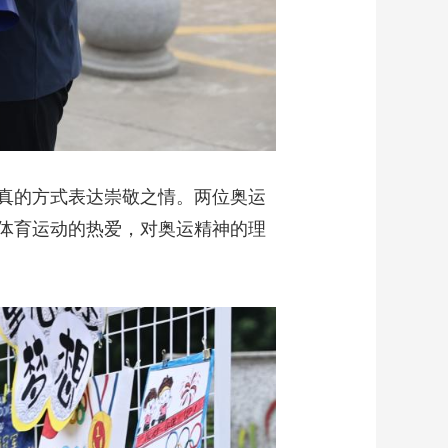
真的方式表达崇敬之情。两位奥运
体育运动的热爱，对奥运精神的理