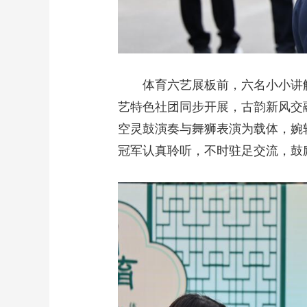
体育六艺展板前，六名小小讲解员
艺特色社团同步开展，古韵新风交
空灵鼓演奏与舞狮表演为载体，婉
冠军认真聆听，不时驻足交流，鼓