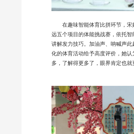
在趣味智能体育比拼环节，宋妮
远五个项目的体能挑战赛，依托智
讲解发力技巧。加油声、呐喊声此
化的体育活动给予高度评价，她认
多，了解得更多了，眼界肯定也就