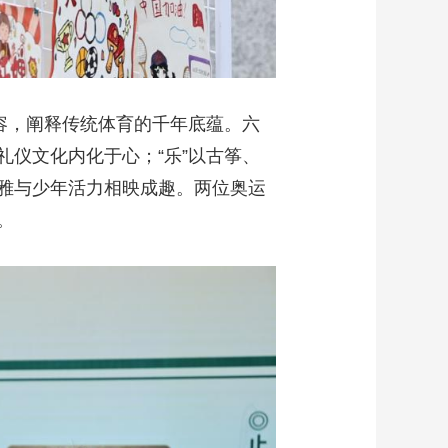
容，阐释传统体育的千年底蕴。六
仪文化内化于心；“乐”以古筝、
雅与少年活力相映成趣。两位奥运
。