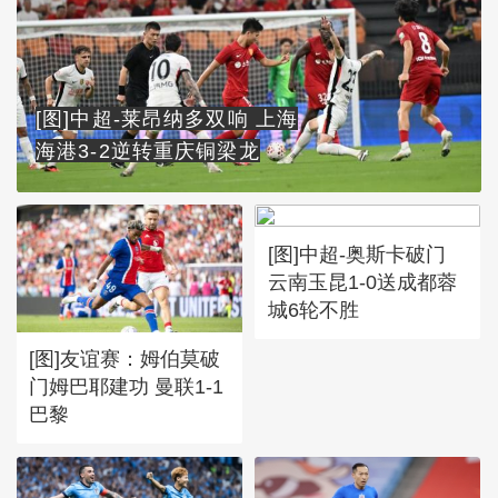
[图]中超-莱昂纳多双响 上海
海港3-2逆转重庆铜梁龙
[图]中超-奥斯卡破门
云南玉昆1-0送成都蓉
城6轮不胜
[图]友谊赛：姆伯莫破
门姆巴耶建功 曼联1-1
巴黎