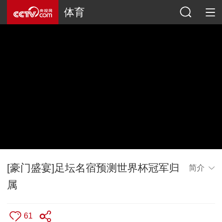
体育
[豪门盛宴]足坛名宿预测世界杯冠军归
简介
属
61