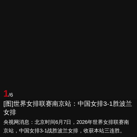
1
/6
[图]世界女排联赛南京站：中国女排3-1胜波兰
女排
央视网消息：北京时间6月7日，2026年世界女排联赛南
京站，中国女排3-1战胜波兰女排，收获本站三连胜。