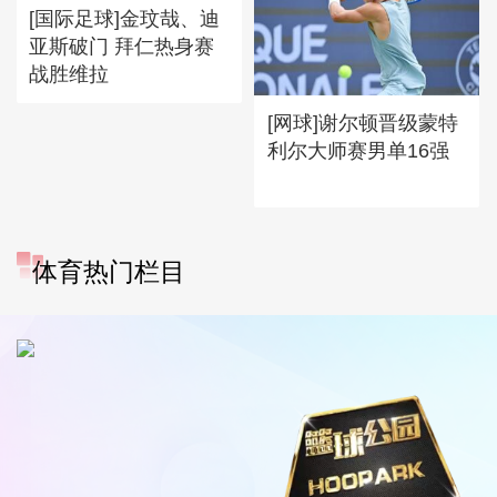
[国际足球]金玟哉、迪
亚斯破门 拜仁热身赛
战胜维拉
[网球]谢尔顿晋级蒙特
利尔大师赛男单16强
体育热门栏目