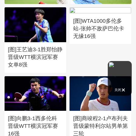
[图]WTA1000多伦多
站-张帅不敌萨巴伦卡
无缘16强
[图]王艺迪3-1胜郑怡静
晋级WTT横滨冠军赛
女单8强
关闭
[图]向鹏3-1西多伦科
[图]商竣程2-1卢布列夫
晋级WTT横滨冠军赛
晋级蒙特利尔站男单第
16强
三轮