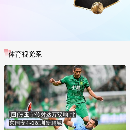
体育视觉系
[图]张玉宁传射达万双响 北
京国安4-0深圳新鹏城