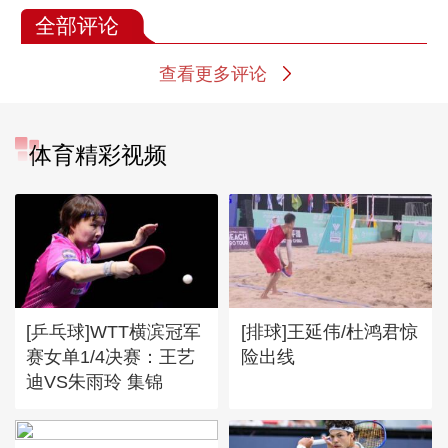
全部评论
查看更多评论
体育精彩视频
[乒乓球]WTT横滨冠军
[排球]王延伟/杜鸿君惊
赛女单1/4决赛：王艺
险出线
迪VS朱雨玲 集锦