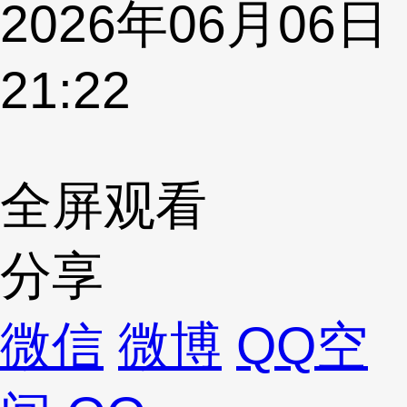
2026年06月06日
21:22
全屏观看
分享
微信
微博
QQ空