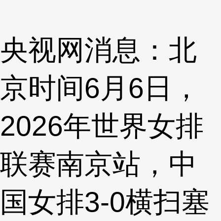
央视网消息：北
京时间6月6日，
2026年世界女排
联赛南京站，中
国女排3-0横扫塞