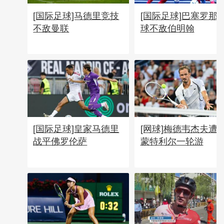
[国际足球]马德里竞技
[国际足球]巴塞罗那
不敌曼联
球不敌伯明翰
[国际足球]皇家马德里
[网球]梅德韦杰夫遭
战平佛罗伦萨
蒙特利尔一轮游