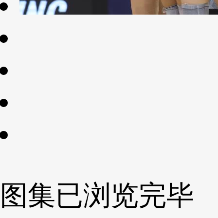
图集已浏览完毕