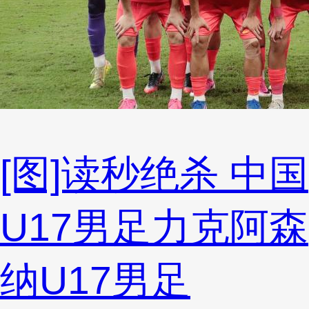
[图]读秒绝杀 中国
U17男足力克阿森
纳U17男足