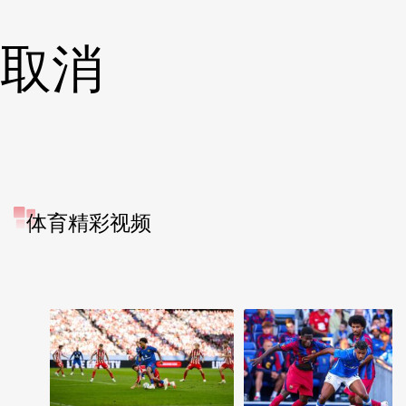
取消
体育精彩视频