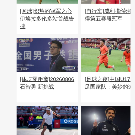
[网球]炽热的冠军之心
[自行车]威利·斯密特
伊埃拉多伦多站首战告
得第五赛段冠军
捷
[体坛零距离]20260806
[足球之夜]中国U17
石智勇 新挑战
足国家队：美妙的连