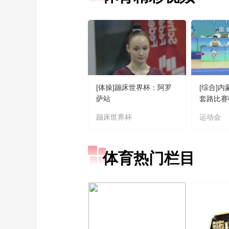
[体操]蹦床世界杯：阿罗
[综合]内
萨站
套路比赛
蹦床世界杯
运动会
体育热门栏目