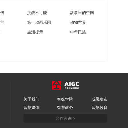
京站：比利时VS波兰
流传
挑战不可能
故事里的中国
02:13:25
[排球]亚沙会沙滩排球
家宝
第一动画乐园
动物世界
女子决赛：泰国VS日
苑
生活提示
中华民族
本
00:37:28
[排球]全民健身跑燃动
南京 女排精神闪耀六
朝古都
00:01:16
[排球]让孩子们脸上有
汗 心中有光 女排奥运
冠军走进南京校园
00:01:54
[排球]中国男排超级联
赛决赛第2场：保定沃
隶VS天津食品集团
关于我们
智媒学院
成果发布
01:14:14
智慧媒体
智慧政务
智慧教育
[排球]中国女排超级联
赛决赛：上海光明优
合作咨询 >
倍VS江苏中天钢铁
01:25:27