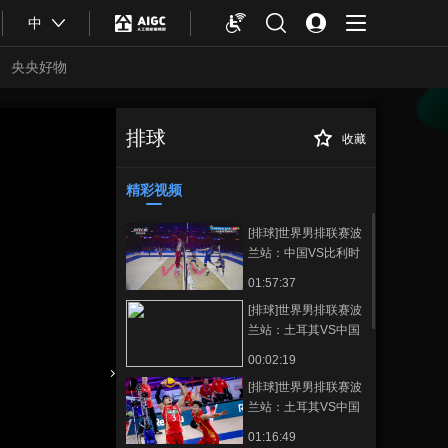
中
央央好物
排球
收藏
[排球]世界女排联
正在播放
赛南京站：中国VS捷克 集锦
精彩视频
[排球]世界男排联赛波
兰站：中国VS比利时
01:57:37
[排球]世界男排联赛波
兰站：土耳其VS中国
集锦
00:02:19
[排球]世界男排联赛波
合体育
亚冬会
兰站：土耳其VS中国
01:16:49