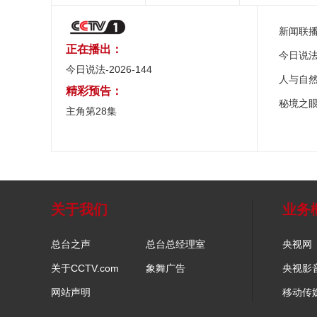
新闻联
正在播出：
今日说
今日说法-2026-144
人与自
精彩预告：
秘境之
主角第28集
关于我们
业务
总台之声
总台总经理室
央视网
关于CCTV.com
象舞广告
央视影
网站声明
移动传