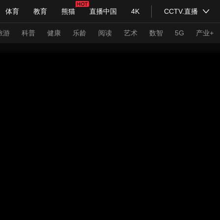
体育
教育
熊猫
直播中国
4K
CCTV.直播
式妙语
主持人
下载央视影音
热解读
天天学习
旅游
科普
健康
乐龄
阅读
艺术
数智
5G
产业+
纪录片网
国家大剧院
大型活动
科技
法治
文娱
人物
公益
图片
习式妙语
央视快评
央视网评
光华锐评
锋面
频道
VR/AR
4K专区
全景新闻
请入列
人生第一次
人生第二次
年冬奥会
CBA
NBA
中超
国足
国际足球
网球
综
体育江湖
文化体育
冰雪道路
足球道路