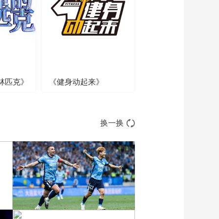
01:52:29
[排球]世界男排联赛临
沂站：斯洛文尼亚VS
波兰
02:24:38
[排球]世界男排联赛临
沂站：中国VS乌克兰
林匹克》
《健身动起来》
01:45:59
[排球]世界男排联赛临
沂站：中国VS斯洛文
尼亚
01:56:49
换一换
[排球]世界女排联赛南
京站：中国VS波兰
01:51:11
[排球]世界女排联赛南
京站：中国VS塞尔维
亚
01:25:26
[排球]世界女排联赛南