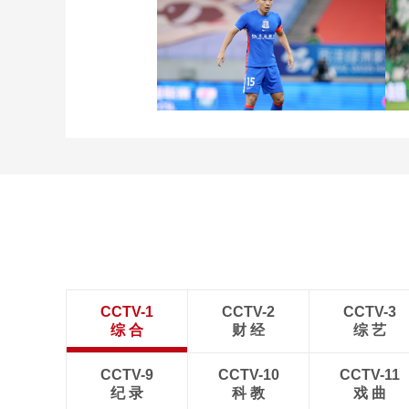
[图]中超-莱昂纳多双响 上
海海港3-2逆转重庆铜梁龙
[图]中超-阿苏埃助攻徐皓
阳破门 上海申花1-0青岛
海牛
CCTV-1
CCTV-2
CCTV-3
综 合
财 经
综 艺
CCTV-9
CCTV-10
CCTV-11
纪 录
科 教
戏 曲