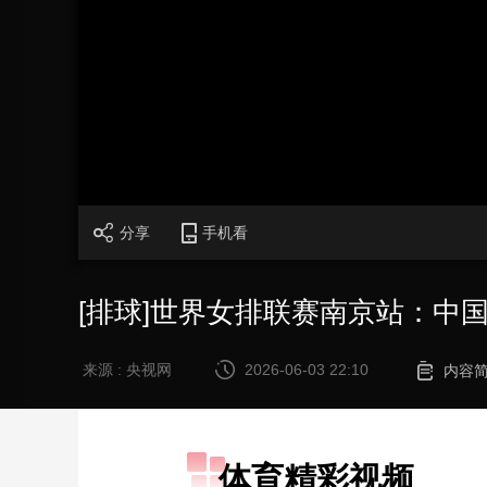
财经
教育
乡村振兴
生态环境
一带一路
大国智造
大国展会
大国保险
云顶对话
CCTV.节目官网
直播
节目单
栏目
片库
分享
手机看
[排球]世界女排联赛南京站：中国
来源 : 央视网
2026-06-03 22:10
内容
体育精彩视频