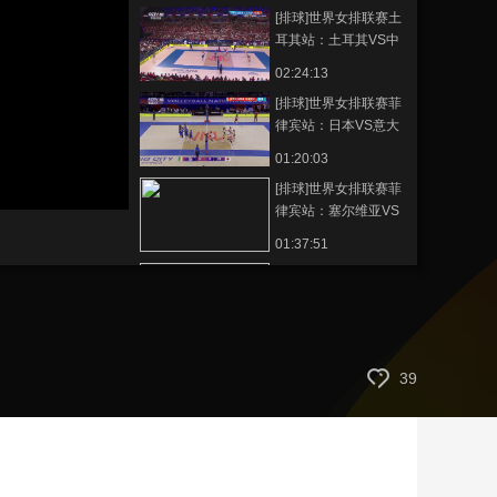
[排球]世界女排联赛土
艺术
汽车
数智
5G
产业+
耳其站：土耳其VS中
国
时尚
天气
才艺
网展
央央好物
02:24:13
[排球]世界女排联赛菲
律宾站：日本VS意大
利
01:20:03
[排球]世界女排联赛菲
律宾站：塞尔维亚VS
美国
01:37:51
[排球]世界女排联赛土
耳其站：中国VS巴西
01:43:55
[排球]世界女排联赛菲
39
律宾站：美国VS意大
利
01:18:54
[排球]世界女排联赛土
耳其站：法国VS中国