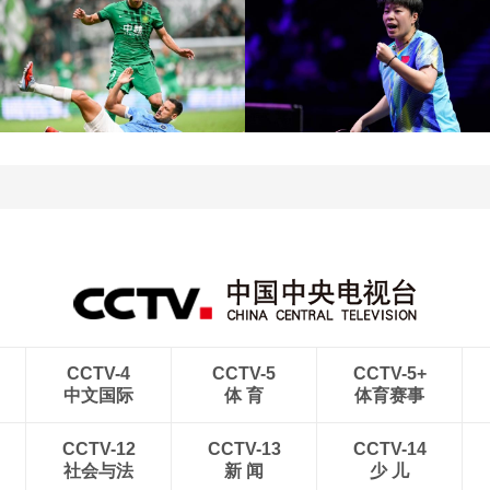
[图]中超-奥斯卡破门 云南
[图]友谊赛：姆伯莫破门姆
玉昆1-0送成都蓉城6轮不
巴耶建功 曼联1-1巴黎
胜
[图]王艺迪3-1胜郑怡静 
[图]张玉宁传射达万双响
级WTT横滨冠军赛女单8
北京国安4-0深圳新鹏城
强
CCTV-4
CCTV-5
CCTV-5+
中文国际
体 育
体育赛事
CCTV-12
CCTV-13
CCTV-14
社会与法
新 闻
少 儿