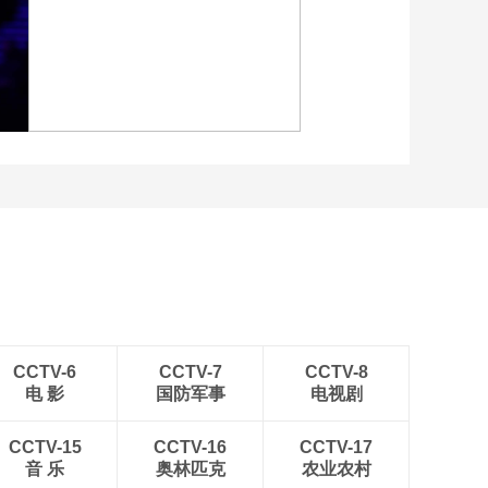
京站：塞尔维亚VS波
兰
02:10:55
[排球]世界女排联赛南
[图]中超-斯坦丘远射制胜
京站：中国VS泰国
大连英博1-0辽宁铁人
02:10:42
[排球]世界女排联赛南
京站：中国VS泰国 集
锦
晋
00:06:13
[图]WTA1000多伦多站-张
[排球]世界女排联赛南
帅不敌萨巴伦卡无缘16强
京站：中国VS捷克
01:35:19
[排球]世界女排联赛南
京站：中国VS捷克 集
锦
00:02:28
CCTV-6
CCTV-7
CCTV-8
电 影
国防军事
电视剧
[排球]世界女排联赛南
京站：泰国VS塞尔维
亚
CCTV-15
CCTV-16
CCTV-17
01:16:26
音 乐
奥林匹克
农业农村
[排球]世界女排联赛南