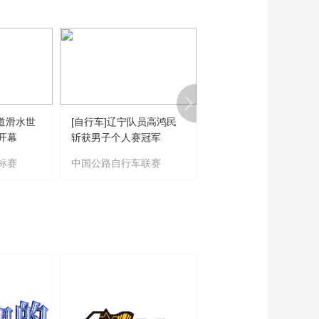
01:25:38
[排球]世界女排联赛菲
律宾站：多米尼加VS
塞尔维亚
01:19:54
[排球]世界女排联赛菲
律宾站：塞尔维亚VS
意大利
01:49:15
索道滑水世
[自行车]辽宁队员高鸿民
[排球]中国沙滩排球队
[排球]世界女排联赛土
开幕
斩获男子个人赛冠军
揽男女冠军
耳其站：法国VS巴西
标赛
中国公路自行车联赛
世界沙滩排球职业巡回
01:18:30
赛
[排球]世界女排联赛土
耳其站：德国VS中国
02:09:45
[排球]世界男排联赛临
沂站：中国VS古巴
01:21:44
[排球]世界男排联赛临
沂站：中国VS日本