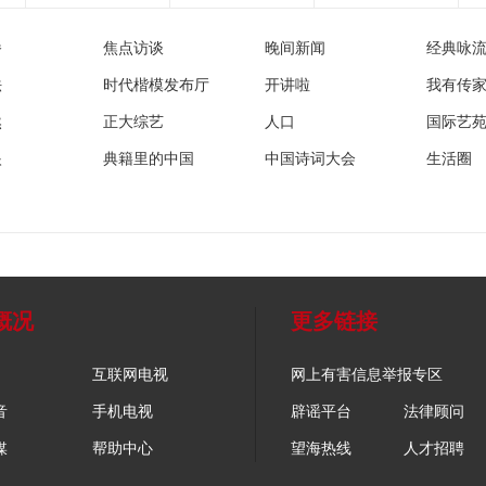
播
焦点访谈
晚间新闻
经典咏
法
时代楷模发布厅
开讲啦
我有传
然
正大综艺
人口
国际艺
眼
典籍里的中国
中国诗词大会
生活圈
概况
更多链接
互联网电视
网上有害信息举报专区
音
手机电视
辟谣平台
法律顾问
媒
帮助中心
望海热线
人才招聘