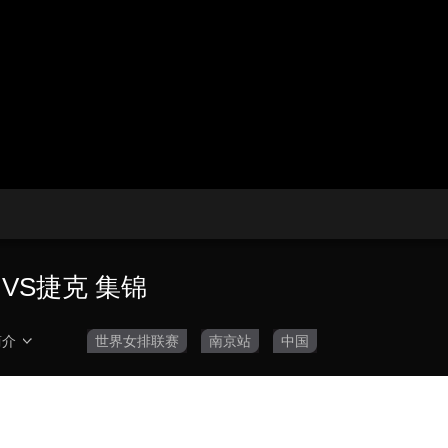
央博
非遗
文化
旅游
科普
健康
乐龄
阅读
云起
超级工厂
智敬中国
全民健康
颜选攻略
海洋
热播榜
总台企业白名单
VS捷克 集锦
简介
世界女排联赛
南京站
中国