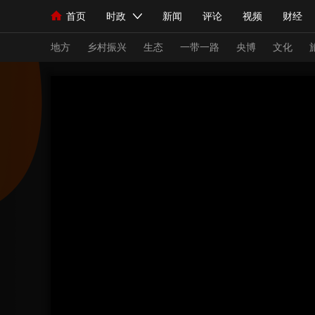
首页
时政
新闻
评论
视频
财经
人民领袖习近平
直播
海外频道
片库
iPanda
栏目大全
联播+
English
中国领导人
节目单
Монгол
听音
央视快评
微视频
习
地方
乡村振兴
生态
一带一路
央博
文化
总台春晚
网络春晚
共产党员网
秧纪录
新闻
国内
国际
评论
经济
军事
人民领袖习近平
联播+
热解读
天天学习
视频
小央视频
小央直播
直播中国
熊猫
现场
前线
比划
快看
蓝海中国
新兵
体育
直播
竞猜
2026年世界杯
2026
VIP会员
CCTV奥林匹克频道
生活体育大会