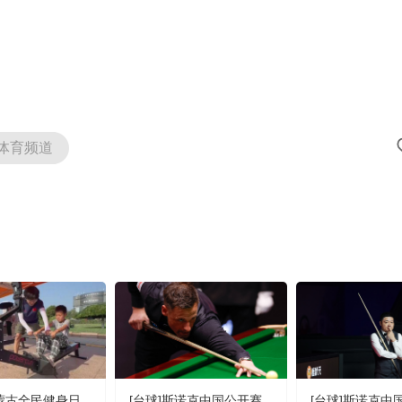
体育频道
内蒙古全民健身日
[台球]斯诺克中国公开赛
[台球]斯诺克中