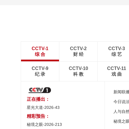
[图]商竣程2-1卢布列夫 晋
级蒙特利尔站男单第三轮
CCTV-1
CCTV-2
CCTV-3
综 合
财 经
综 艺
CCTV-9
CCTV-10
CCTV-11
纪 录
科 教
戏 曲
新闻联
正在播出：
今日说
星光大道-2026-43
人与自
精彩预告：
秘境之
秘境之眼-2026-213