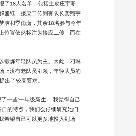
报了18人名单，包括主攻庄宇珊、
艺术
汽车
数智
5G
产业+
解盛钰，接应二传则有队长龚翔宇
时尚
天气
才艺
网展
央央好物
梦洁和季雨潇，其余18名参与今年
上位置依然标注为接应二传。而在
以锻炼年轻队员为主。因此，刁琳
场上没有老队员引领，年轻队员的
都提出了较高要求。
一些‘一年级新生’，我觉得自己
各自的特点，我们会仔细研究她们，
我希望自己可以更多地投入到场