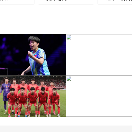
[图]王艺迪3-1胜郑怡静 晋
级WTT横滨冠军赛女单8
[图]WTA1000多伦多站-
强
帅不敌萨巴伦卡无缘16强