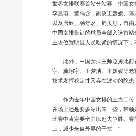
世界女排联赛首站分站赛，中国女
财经
教育
乡村振兴
生态环境
一带一路
李晨瑄、董禹含，副攻王媛媛、陈
大国智造
大国展会
大国保险
云顶对话
以及唐欣、杨舒茗、周页彤，自由
中国女排集训的球员全部入选首站
主攻位置明显人员吃紧的情况下，
CCTV.节目官网
直播
节目单
栏目
片库
此外，中国女排主帅赵勇此前在
宇、龚翔宇、王梦洁、王媛媛等老
技术发挥稳定性又存在波动的隐患
作为去年中国女排的主力二传，年
在场上还是要多站出来一些，带领
比赛中肯定要全力以赴去争胜。赛
上，减少来自外界的干扰。”