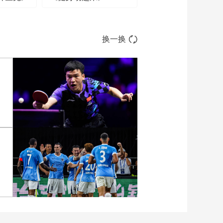
换一换
张
[图]向鹏3-1西多伦科 晋级
WTT横滨冠军赛16强