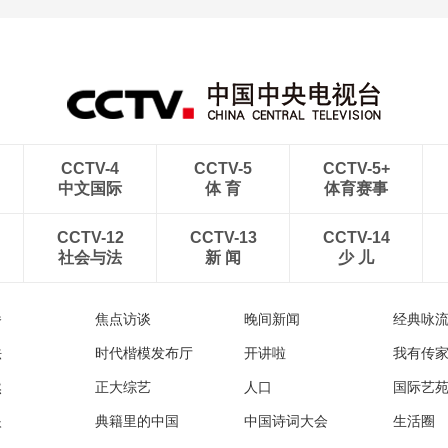
[图]特鲁姆普战胜威尔逊
[图]读秒绝杀 中国U17男
获得斯诺克上海大师赛冠
足力克阿森纳U17男足
军
CCTV-4
CCTV-5
CCTV-5+
中文国际
体 育
体育赛事
CCTV-12
CCTV-13
CCTV-14
社会与法
新 闻
少 儿
播
焦点访谈
晚间新闻
经典咏
法
时代楷模发布厅
开讲啦
我有传
然
正大综艺
人口
国际艺
眼
典籍里的中国
中国诗词大会
生活圈