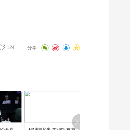
|
124
分享：
国公开赛
[健康舞起来]20260808 首
[乒乓球]WTT横滨冠军