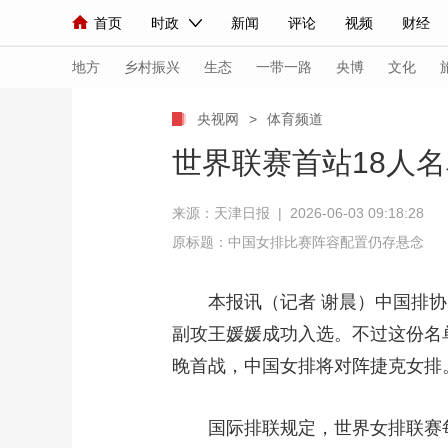
首页
时政
新闻
评论
视频
财经
人民领袖习近平
直播
海外频道
片库
iPanda
栏目大全
联播+
English
中国领导人
节目单
Монгол
听音
央视快评
微视频
习
地方
乡村振兴
生态
一带一路
央博
文化
央视网
>
体育频道
总台春晚
网络春晚
共产党员网
秧纪录
世界联赛首站18人
来源：
天津日报
| 2026-06-03 09:18:28
新闻
国内
国际
评论
经济
军事
原标题：中国女排比赛阵容配置仍存悬念
人民领袖习近平
联播+
热解读
天天学习
本报讯（记者 谢晨）中国排
视频
小央视频
小央直播
直播中国
熊猫
副攻王媛媛成功入选。不过这份名
现场
前线
比划
快看
蓝海中国
新兵
晚首战，中国女排将对阵捷克女排
体育
直播
竞猜
2026年世界杯
2026
国际排联规定，世界女排联赛每队
VIP会员
CCTV奥林匹克频道
生活体育大会