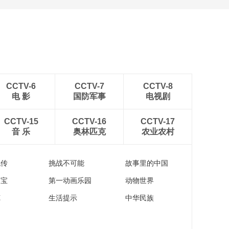
[图]中超-姜至鹏破门韦斯
利建功 深圳新鹏城2-0铜
梁龙
CCTV-6
CCTV-7
CCTV-8
电 影
国防军事
电视剧
CCTV-15
CCTV-16
CCTV-17
音 乐
奥林匹克
农业农村
流传
挑战不可能
故事里的中国
家宝
第一动画乐园
动物世界
苑
生活提示
中华民族