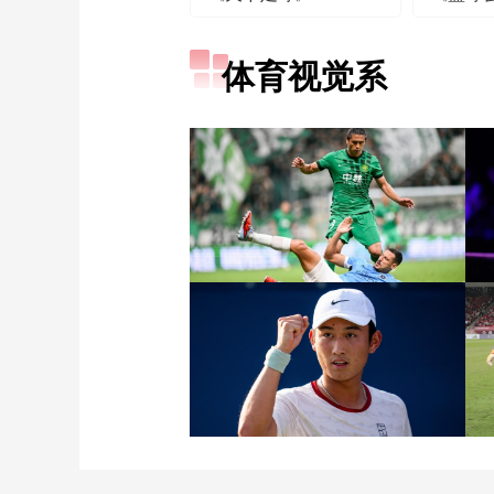
体育视觉系
[图]张玉宁传射达万双响
北京国安4-0深圳新鹏城