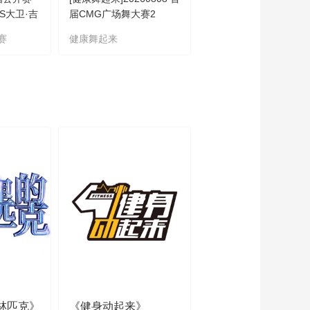
S大卫·吉
届CMG广场舞大赛2
女单1/4决赛：大藤沙月
VS陈幸同 集锦
赛
健康舞起来
WTT横滨冠军赛
林匹克》
《健身动起来》