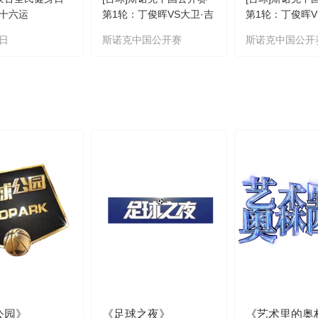
十六运
第1轮：丁俊晖VS大卫·吉
第1轮：丁俊晖V
尔伯特
尔伯特 集锦
日
斯诺克中国公开赛
斯诺克中国公开
公园》
《足球之夜》
《艺术里的奥