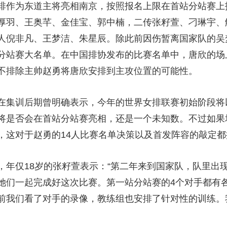
排作为东道主将亮相南京，按照报名上限在首站分站赛上
央博
非遗
文化
旅游
科普
健康
乐龄
阅读
厚羽、王奥芊、金佳宝、郭中楠，二传张籽萱、刁琳宇、
云起
超级工厂
智敬中国
全民健康
颜选攻略
海洋
人倪非凡、王梦洁、朱星辰。除此前因伤暂离国家队的吴
分站赛大名单。在中国排协发布的比赛名单中，唐欣的场
不排除主帅赵勇将唐欣安排到主攻位置的可能性。
热播榜
总台企业白名单
集训后期曾明确表示，今年的世界女排联赛初始阶段将
将是否会在首站分站赛亮相，还是一个未知数。不过如果
，这对于赵勇的14人比赛名单决策以及首发阵容的敲定
仅18岁的张籽萱表示：“第二年来到国家队，队里出现了
她们一起完成好这次比赛。第一站分站赛的4个对手都有
前我们看了对手的录像，教练组也安排了针对性的训练。