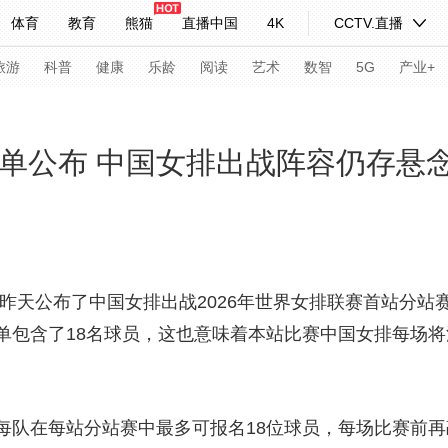
体育
教育
熊猫
直播中国
4K
CCTV.直播
式妙语
主持人
下载央视影音
热解读
天天学习
旅游
科普
健康
乐龄
阅读
艺术
数智
5G
产业+
纪录片网
国家大剧院
大型活动
名单公布 中国女排出战阵容仍存悬
科技
法治
文娱
人物
公益
图片
习式妙语
央视快评
央视网评
光华锐评
锋面
协昨天公布了中国女排出战2026年世界女排联赛首站分站
频道
VR/AR
4K专区
全景新闻
单包含了18名球员，这也意味着本站比赛中国女排每场将
请入列
人生第一次
人生第二次
。
年冬奥会
CBA
NBA
中超
国足
国际足球
网球
综
在每站分站赛中最多可报名18位球员，每场比赛前再敲定
体育江湖
文化体育
冰雪道路
足球道路