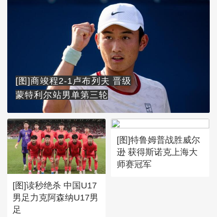
[图]商竣程2-1卢布列夫 晋级
蒙特利尔站男单第三轮
[图]特鲁姆普战胜威尔
逊 获得斯诺克上海大
师赛冠军
[图]读秒绝杀 中国U17
男足力克阿森纳U17男
足