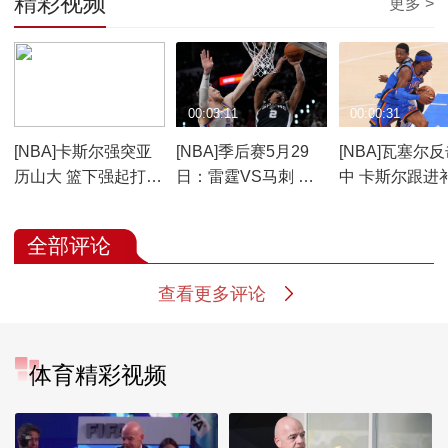
精彩视频
更多 >
00:00:28
00:03:11
00:00:31
[NBA]卡斯尔强突亚
[NBA]季后赛5月29
[NBA]瓦塞尔
历山大 篮下强起打成
日：雷霆VS马刺 比
中 卡斯尔跟进
2+1
赛回顾
手
全部评论
查看更多评论
体育精彩视频