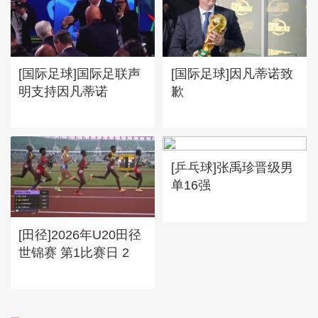
[国际足球]国际足联声
[国际足球]因凡蒂诺致
明支持因凡蒂诺
歉
[乒乓球]张禹珍晋级男
单16强
[田径]2026年U20田径
世锦赛 第1比赛日 2