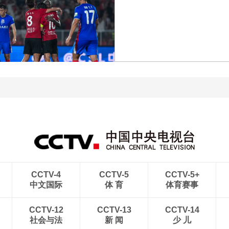
[图]商竣程2-1卢布列夫 晋
[图]读秒绝杀 中国U17男
级蒙特利尔站男单第三轮
足力克阿森纳U17男足
[图]中超-热菲尼奥双响 辽
宁铁人3-1送上海申花三连
[图]中超-彭欣力建功 青岛
败
西海岸2-0十人青岛海牛
CCTV-4
CCTV-5
CCTV-5+
中文国际
体 育
体育赛事
CCTV-12
CCTV-13
CCTV-14
社会与法
新 闻
少 儿