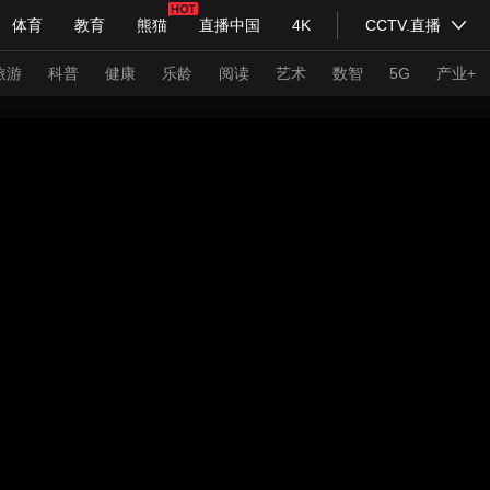
体育
教育
熊猫
直播中国
4K
CCTV.直播
式妙语
主持人
下载央视影音
热解读
天天学习
旅游
科普
健康
乐龄
阅读
艺术
数智
5G
产业+
纪录片网
国家大剧院
大型活动
科技
法治
文娱
人物
公益
图片
习式妙语
央视快评
央视网评
光华锐评
锋面
频道
VR/AR
4K专区
全景新闻
请入列
人生第一次
人生第二次
年冬奥会
CBA
NBA
中超
国足
国际足球
网球
综
体育江湖
文化体育
冰雪道路
足球道路