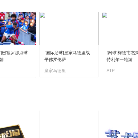
球]巴塞罗那点球
[国际足球]皇家马德里战
[网球]梅德韦杰
翰
平佛罗伦萨
特利尔一轮游
皇家马德里
ATP