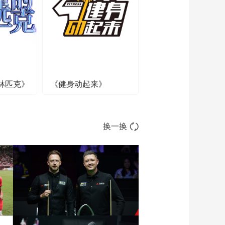
00:00:06
[NBA]马刺多点开花 哈
珀弧顶三分一击即中
00:00:09
[NBA]杰林三分不中 切
特冲抢篮板单手劈扣
林匹克》
《健身动起来》
00:00:08
[NBA]文班亚马火力全
开 后撤步三分手起刀
落
00:00:09
换一换
[NBA]亚历山大突破高
抛 连线哈滕空接暴扣
00:00:08
[NBA]多尔特偷袭文班
亚马 反击一条龙双手
暴扣
00:00:10
[NBA]得分予取予求 亚