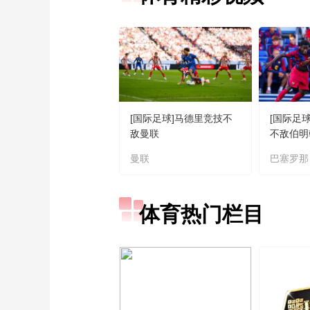
[国际足球]马德里竞技不
[国际足
敌曼联
不敌伯明
曼联
巴塞罗那
体育热门栏目