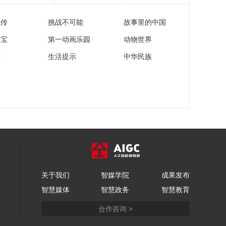
日：马刺VS雷霆 卡斯
尔集锦
流传
挑战不可能
故事里的中国
00:00:54
[NBA]季后赛5月27
家宝
第一动画乐园
动物世界
日：马刺VS雷霆 尚帕
苑
生活提示
中华民族
尼集锦
00:01:03
[NBA]季后赛5月27
日：马刺VS雷霆 亚历
山大集锦
00:01:27
[NBA]季后赛5月27
日：马刺VS雷霆 霍姆
格伦集锦
00:01:14
[NBA]卡鲁索反击传中
路 哈尔滕施泰因暴扣
关于我们
智媒学院
成果发布
00:01:01
智慧媒体
智慧政务
智慧教育
[NBA]尚帕尼中路加速
突破 拉杆上篮强打
合作咨询 >
2+1
00:00:36