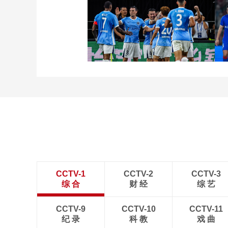
[图]向鹏3-1西多伦科 晋级
WTT横滨冠军赛16强
[图]中超-姜至鹏破门韦斯
利建功 深圳新鹏城2-0铜
梁龙
CCTV-1
CCTV-2
CCTV-3
综 合
财 经
综 艺
CCTV-9
CCTV-10
CCTV-11
纪 录
科 教
戏 曲