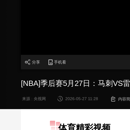
财经
教育
乡村振兴
生态环境
一带一路
大国智造
大国展会
大国保险
云顶对话
CCTV.节目官网
直播
节目单
栏目
片库
分享
手机看
[NBA]季后赛5月27日：马刺VS
来源 : 央视网
2026-05-27 11:28
内容
体育精彩视频