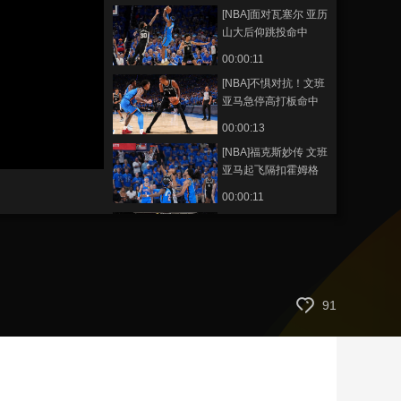
[NBA]面对瓦塞尔 亚历
艺术
汽车
数智
5G
产业+
山大后仰跳投命中
时尚
天气
才艺
网展
央央好物
00:00:11
[NBA]不惧对抗！文班
亚马急停高打板命中
00:00:13
[NBA]福克斯妙传 文班
亚马起飞隔扣霍姆格
伦
00:00:11
[NBA]季后赛5月29
日：雷霆VS马刺 亚历
山大集锦
00:00:53
[NBA]季后赛5月29
91
日：雷霆VS马刺
01:30:45
[NBA]季后赛5月29
日：雷霆VS马刺 文班
亚马集锦