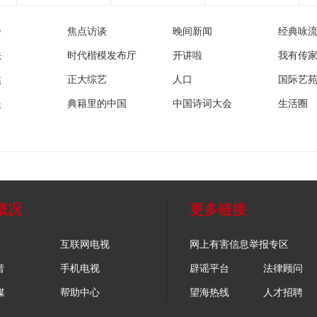
播
焦点访谈
晚间新闻
经典咏
法
时代楷模发布厅
开讲啦
我有传
然
正大综艺
人口
国际艺
眼
典籍里的中国
中国诗词大会
生活圈
概况
更多链接
互联网电视
网上有害信息举报专区
音
手机电视
辟谣平台
法律顾问
媒
帮助中心
望海热线
人才招聘