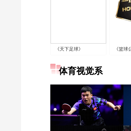
《天下足球》
《篮球
体育视觉系