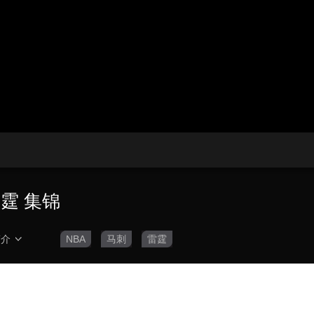
央博
非遗
文化
旅游
科普
健康
乐龄
阅读
云起
超级工厂
智敬中国
全民健康
颜选攻略
海洋
热播榜
总台企业白名单
雷霆 集锦
简介
NBA
马刺
雷霆