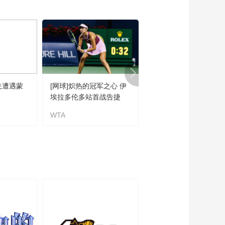
00:02:37
[NBA]季后赛5月29
日：雷霆VS马刺 集锦
00:02:30
[NBA]亚历山大单挑文
班亚马 后撤强投稳稳
落袋
00:00:14
夫遭遇蒙
[网球]炽热的冠军之心 伊
[自行车]威利·斯密特获
[NBA]亚历山大三分不
埃拉多伦多站首战告捷
第五赛段冠军
中 切特旱地拔葱补扣
得手
WTA
威利·斯密特
00:00:09
[NBA]亚历山大假投真
传 卡鲁索接球三分压
哨命中
00:00:10
[NBA]马刺快速反击 布
莱恩特飞身暴扣势大
力沉
00:00:11
[NBA]文班亚马强突切
特 转身挑篮打板命中