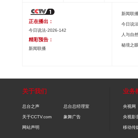
新闻联
正在播出：
今日说
今日说法-2026-142
人与自
精彩预告：
秘境之
新闻联播
关于我们
业务
总台之声
总台总经理室
央视网
关于CCTV.com
象舞广告
央视影
网站声明
移动传