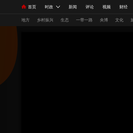
首页
时政
新闻
评论
视频
财经
人民领袖习近平
直播
海外频道
片库
iPanda
栏目大全
联播+
English
中国领导人
节目单
Монгол
听音
央视快评
微视频
习
地方
乡村振兴
生态
一带一路
央博
文化
总台春晚
网络春晚
共产党员网
秧纪录
新闻
国内
国际
评论
经济
军事
人民领袖习近平
联播+
热解读
天天学习
视频
小央视频
小央直播
直播中国
熊猫
现场
前线
比划
快看
蓝海中国
新兵
体育
直播
竞猜
2026年世界杯
2026
VIP会员
CCTV奥林匹克频道
生活体育大会