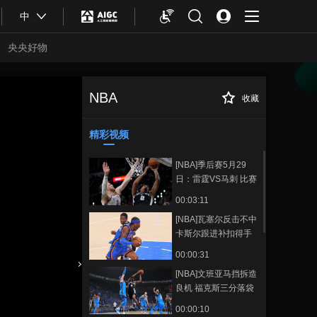
中
央央好物
NBA
收藏
[NBA]季后赛5月27
正在播放
日：马刺VS雷霆 集锦
精彩视频
[NBA]季后赛5月29
日：雷霆VS马刺 比赛
回顾
00:03:11
[NBA]瓦塞尔反击不中
卡斯尔跟进补扣得手
00:00:31
[NBA]文班亚马挡拆造
合体育
亚冬会
良机 福克斯三分落袋
00:00:10