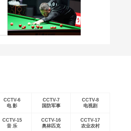
历山大急停中投稳稳
命中
00:00:09
[图]特鲁姆普战胜威尔逊
[NBA]文班亚马手感火
获得斯诺克上海大师赛冠
热 侧翼三分一箭穿心
军
00:00:13
[NBA]季后赛5月27
日：马刺VS雷霆 比赛
回顾
00:03:03
[图]输给威尔逊 斯诺克上
[NBA]季后赛5月27
海大师赛赵心童无缘决赛
日：马刺VS雷霆
01:45:52
[NBA]季后赛5月27
日：马刺VS雷霆 集锦
00:05:31
CCTV-6
CCTV-7
CCTV-8
电 影
国防军事
电视剧
[NBA]华莱士前场篮板
麦凯恩三分手起刀落
CCTV-15
CCTV-16
CCTV-17
00:00:34
音 乐
奥林匹克
农业农村
[NBA]季后赛5月27