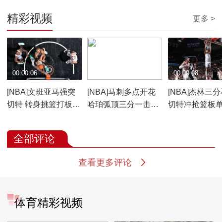
精彩视频
更多 >
00:00:06
00:00:09
00:00:08
[NBA]文班亚马强突
[NBA]马刺多点开花
[NBA]杰林三
切特 转身挑篮打板命
哈珀弧顶三分一击即
切特冲抢篮板
中
中
扣
全部评论
查看更多评论
体育精彩视频