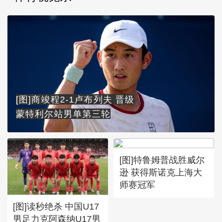
[图]商竣程2-1卢布列夫 晋级
蒙特利尔站男单第三轮
[图]特鲁姆普战胜威尔
逊 获得斯诺克上海大
师赛冠军
[图]读秒绝杀 中国U17
男足力克阿森纳U17男