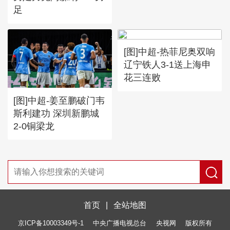
足
[图]中超-热菲尼奥双响
辽宁铁人3-1送上海申
花三连败
[图]中超-姜至鹏破门韦
斯利建功 深圳新鹏城
2-0铜梁龙
首页
|
全站地图
京ICP备10003349号-1
中央广播电视总台
央视网
版权所有