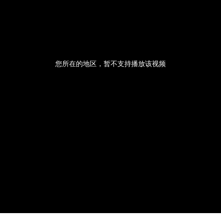
央博
非遗
文化
旅游
科普
健康
乐龄
阅读
云起
超级工厂
智敬中国
全民健康
颜选攻略
海洋
您所在的地区，暂不支持播放该视频
热播榜
总台企业白名单