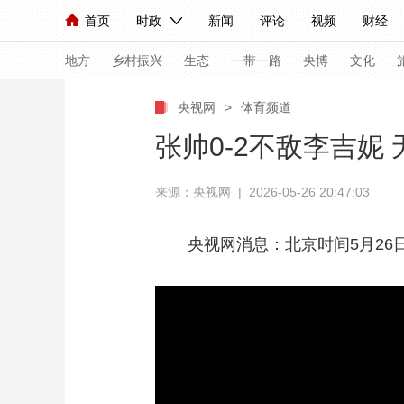
首页
时政
新闻
评论
视频
财经
人民领袖习近平
直播
海外频道
片库
iPanda
栏目大全
联播+
English
中国领导人
节目单
Монгол
听音
央视快评
微视频
习
地方
乡村振兴
生态
一带一路
央博
文化
央视网
>
体育频道
总台春晚
网络春晚
共产党员网
秧纪录
张帅0-2不敌李吉妮
来源：央视网 | 2026-05-26 20:47:03
新闻
国内
国际
评论
经济
军事
人民领袖习近平
联播+
热解读
天天学习
央视网消息：北京时间5月26
视频
小央视频
小央直播
直播中国
熊猫
现场
前线
比划
快看
蓝海中国
新兵
体育
直播
竞猜
2026年世界杯
2026
VIP会员
CCTV奥林匹克频道
生活体育大会