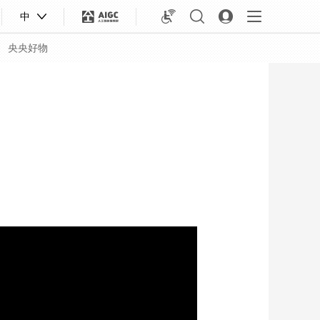
中
央央好物
合体育
亚冬会