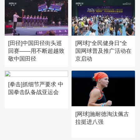
[田径]中国田径街头巡
[网球]“全民健身日”全
回赛——用不断超越致
国网球普及推广活动在
敬中国田径
京启动
[拳击]抓细节严要求 中
国拳击队备战亚运会
[网球]施耐德淘汰佩古
拉挺进八强