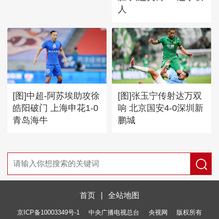
人
[图]中超-阿苏埃助攻徐
[图]张玉宁传射达万双
皓阳破门 上海申花1-0
响 北京国安4-0深圳新
青岛海牛
鹏城
首页
|
全站地图
京ICP备10003349号-1
中央广播电视总台
央视网
版权所有