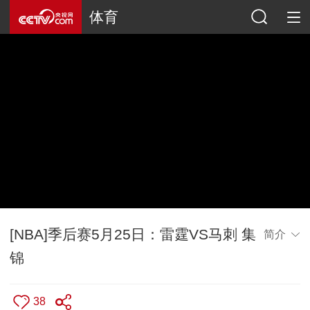
体育
[NBA]季后赛5月25日：雷霆VS马刺 集
简介
锦
38