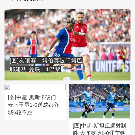
[图]友谊赛：姆伯莫破门姆巴
耶建功 曼联1-1巴黎
[图]中超-奥斯卡破门
云南玉昆1-0送成都蓉
城6轮不胜
[图]中超-斯坦丘远射制
胜 大连英博1-0辽宁铁