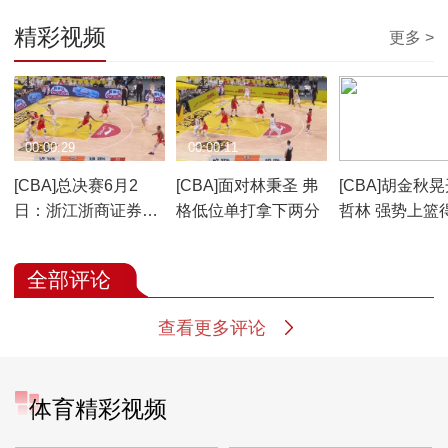
精彩视频
更多 >
00:00:29
00:00:11
00:00:07
[CBA]总决赛6月2
[CBA]面对林秉圣 弗
[CBA]胡金秋
日：浙江浙商证券VS
格低位单打拿下两分
哲林 强势上篮
上海久事 王哲林集锦
全部评论
查看更多评论
体育精彩视频