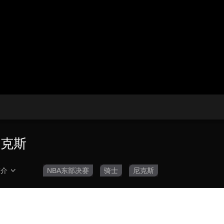
央博
非遗
文化
旅游
科普
健康
乐龄
阅读
云起
超级工厂
智敬中国
全民健康
颜选攻略
海洋
热播榜
总台企业白名单
尼克斯
简介
NBA东部决赛
骑士
尼克斯