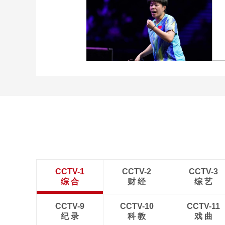
[图]中超-奥斯卡破门 云南
玉昆1-0送成都蓉城6轮不
胜
[图]王艺迪3-1胜郑怡静 晋
级WTT横滨冠军赛女单8
强
CCTV-1
CCTV-2
CCTV-3
综 合
财 经
综 艺
CCTV-9
CCTV-10
CCTV-11
纪 录
科 教
戏 曲