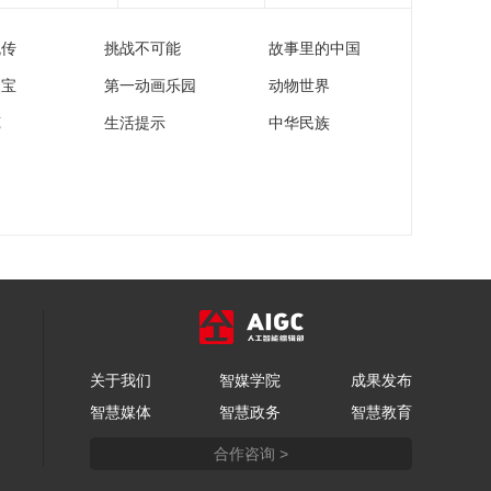
日：骑士VS尼克斯 布
伦森集锦
流传
挑战不可能
故事里的中国
00:01:15
[NBA]季后赛5月22
家宝
第一动画乐园
动物世界
日：骑士VS尼克斯 集
苑
生活提示
中华民族
锦
00:03:42
[NBA]季后赛5月22
日：骑士VS尼克斯 哈
特集锦
00:00:51
[NBA]季后赛5月22
日：骑士VS尼克斯 米
切尔集锦
00:01:03
[NBA]季后赛5月22
日：骑士VS尼克斯 哈
登集锦
关于我们
智媒学院
成果发布
00:01:33
智慧媒体
智慧政务
智慧教育
[NBA]哈特强行突破 转
身抛投高难度命中
合作咨询 >
00:00:09