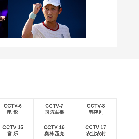
切特一柱擎天双手暴
扣
00:00:12
[NBA]文班亚马火力全
[图]张玉宁传射达万双响
开 大号三分手起刀落
北京国安4-0深圳新鹏城
00:00:10
[NBA]亚历山大倒地传
球 卡鲁索空位三分命
中
00:00:10
级
[图]商竣程2-1卢布列夫 晋
[NBA]文班亚马单打哈
级蒙特利尔站男单第三轮
滕 后撤步三分技惊四
座
00:00:10
[NBA]季后赛5月22
日：骑士VS尼克斯
01:38:46
CCTV-6
CCTV-7
CCTV-8
电 影
国防军事
电视剧
[NBA]季后赛5月22
日：骑士VS尼克斯 唐
斯集锦
CCTV-15
CCTV-16
CCTV-17
00:01:33
音 乐
奥林匹克
农业农村
[NBA]季后赛5月22