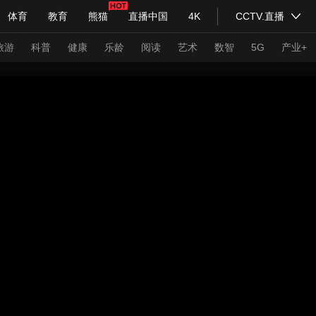
体育
教育
熊猫
直播中国
4K
CCTV.直播
式妙语
主持人
下载央视影音
热解读
天天学习
旅游
科普
健康
乐龄
阅读
艺术
数智
5G
产业+
纪录片网
国家大剧院
大型活动
科技
法治
文娱
人物
公益
图片
习式妙语
央视快评
央视网评
光华锐评
锋面
频道
VR/AR
4K专区
全景新闻
请入列
人生第一次
人生第二次
年冬奥会
CBA
NBA
中超
国足
国际足球
网球
综
体育江湖
文化体育
冰雪道路
足球道路