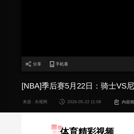
财经
教育
乡村振兴
生态环境
一带一路
大国智造
大国展会
大国保险
云顶对话
CCTV.节目官网
直播
节目单
栏目
片库
分享
手机看
[NBA]季后赛5月22日：骑士VS
来源 : 央视网
2026-05-22 11:08
内容
体育精彩视频