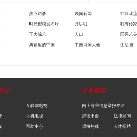
播
焦点访谈
晚间新闻
经典咏
法
时代楷模发布厅
开讲啦
我有传
然
正大综艺
人口
国际艺
眼
典籍里的中国
中国诗词大会
生活圈
概况
更多链接
互联网电视
网上有害信息举报专区
音
手机电视
辟谣平台
法律顾问
媒
帮助中心
望海热线
人才招聘