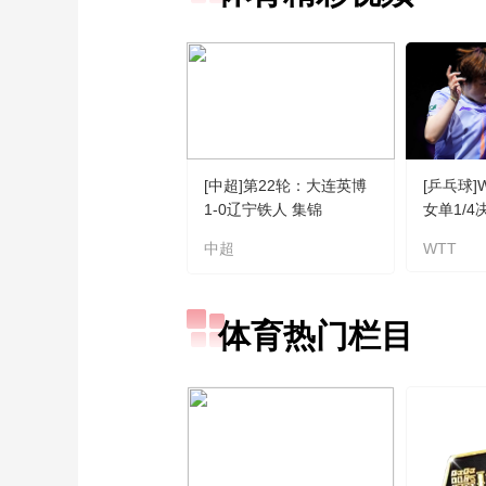
[中超]第22轮：大连英博
[乒乓球
1-0辽宁铁人 集锦
女单1/
VS蒯曼 
中超
WTT
体育热门栏目