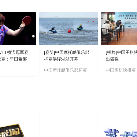
]WTT横滨冠军赛
[赛艇]中国摩托艇俱乐部
[棋牌]中国围棋
4决赛：早田希娜
杯赛洪泽湖站开幕
出四强
集锦
中国摩托艇俱乐部杯赛
中国围棋快棋赛