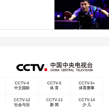
[图]中超-阿苏埃助攻徐皓
[图]中超-斯坦丘远射制胜
阳破门 上海申花1-0青岛
大连英博1-0辽宁铁人
海牛
[图]WTA1000多伦多站-张
[图]向鹏3-1西多伦科 晋
帅不敌萨巴伦卡无缘16强
WTT横滨冠军赛16强
CCTV-4
CCTV-5
CCTV-5+
中文国际
体 育
体育赛事
CCTV-12
CCTV-13
CCTV-14
社会与法
新 闻
少 儿