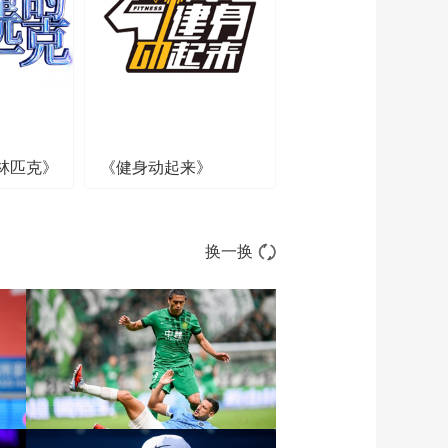
00:00:20
[NBA]季后赛5月22
日：骑士VS尼克斯 比
赛回顾
00:03:09
[NBA]卡斯尔遭米切尔
恶犯 瓦塞尔怒推对手
林匹克》
《健身动起来》
00:01:32
[NBA]亚历山大强行突
破 对抗中投稳稳落袋
00:00:12
换一换
[NBA]卡鲁索快速分球
杰林底角三分一箭穿
心
00:00:11
[NBA]亚历山大找回手
感 撤步三分反超比分
00:00:18
[NBA]华莱士吊传篮下