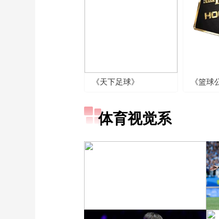
《天下足球》
《篮球
体育视觉系