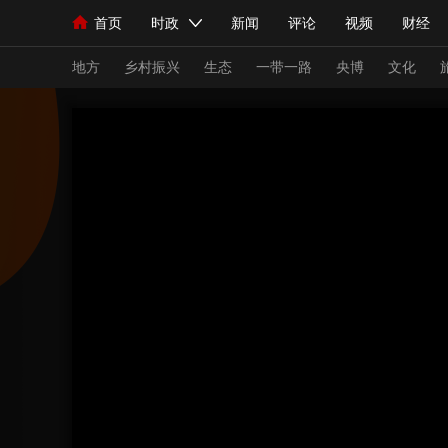
首页
时政
新闻
评论
视频
财经
人民领袖习近平
直播
海外频道
片库
iPanda
栏目大全
联播+
English
中国领导人
节目单
Монгол
听音
央视快评
微视频
习
地方
乡村振兴
生态
一带一路
央博
文化
总台春晚
网络春晚
共产党员网
秧纪录
新闻
国内
国际
评论
经济
军事
人民领袖习近平
联播+
热解读
天天学习
视频
小央视频
小央直播
直播中国
熊猫
现场
前线
比划
快看
蓝海中国
新兵
体育
直播
竞猜
2026年世界杯
2026
VIP会员
CCTV奥林匹克频道
生活体育大会