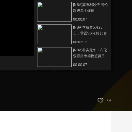
[NBA]莫布利妙传 阿伦
艺术
汽车
数智
5G
产业+
跟进单手炸筐
时尚
天气
才艺
网展
央央好物
00:00:07
[NBA]季后赛5月23
日：雷霆VS马刺 比赛
回顾
00:03:12
[NBA]朴实无华！布伦
森强突韦德挑篮得手
00:00:07
[NBA]阿努诺比妙传 唐
斯追身三分应声入网
00:00:08
[NBA]季后赛5月23
79
日：雷霆VS马刺
02:00:15
[NBA]季后赛5月23
日：雷霆VS马刺 文班
亚马集锦