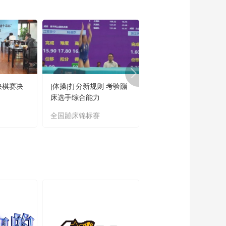
00:03:10
[NBA]季后赛5月23
日：雷霆VS马刺 福克
斯集锦
00:01:23
[NBA]季后赛5月23
日：雷霆VS马刺 集锦
00:03:31
快棋赛决
[体操]打分新规则 考验蹦
[自行车]胡海杰、窦静
[NBA]季后赛5月23
床选手综合能力
获男、女城市绕圈淘汰
日：雷霆VS马刺 亚历
冠军
山大集锦
全国蹦床锦标赛
中国公路自行车联赛
00:02:23
[NBA]文班亚马单吃哈
滕 闪开空间翻身跳投
命中
00:00:13
[NBA]麦凯恩强行突破
掀翻文班亚马上篮得
手
00:00:16
[NBA]瓦塞尔强杀篮下
滑翔挑篮打进加罚