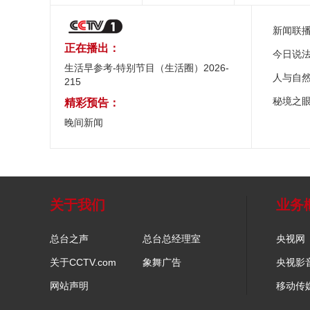
新闻联
正在播出：
今日说
生活早参考-特别节目（生活圈）2026-
人与自
215
秘境之
精彩预告：
晚间新闻
关于我们
业务
总台之声
总台总经理室
央视网
关于CCTV.com
象舞广告
央视影
网站声明
移动传