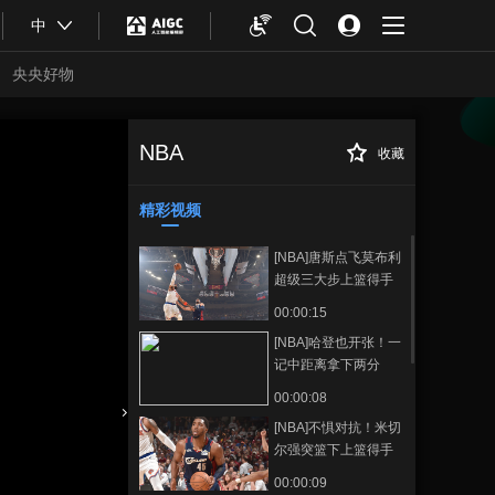
中
央央好物
NBA
收藏
[NBA]季后赛5月22
正在播放
日：骑士VS尼克斯
精彩视频
[NBA]唐斯点飞莫布利
超级三大步上篮得手
00:00:15
[NBA]哈登也开张！一
记中距离拿下两分
00:00:08
[NBA]不惧对抗！米切
合体育
亚冬会
尔强突篮下上篮得手
00:00:09