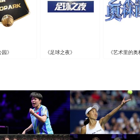
公园》
《足球之夜》
《艺术里的奥