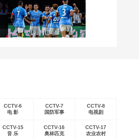
[CBA]古德温妙传 张镇
麟三分应声入网
张
[图]向鹏3-1西多伦科 晋级
00:00:13
WTT横滨冠军赛16强
[CBA]季后赛5月18
日：浙江浙商证券VS
深圳马可波罗
01:34:46
[CBA]季后赛5月18
[图]中超-姜至鹏破门韦斯
日：浙江浙商证券VS
利建功 深圳新鹏城2-0铜
深圳马可波罗 胡金秋
00:00:43
梁龙
集锦
[CBA]季后赛5月18
日：浙江浙商证券VS
深圳马可波罗 贺希宁
00:00:45
集锦
[CBA]季后赛5月18
CCTV-6
CCTV-7
CCTV-8
日：浙江浙商证券VS
电 影
国防军事
电视剧
深圳马可波罗 集锦
00:02:46
[CBA]孙铭徽分外线 赵
CCTV-15
CCTV-16
CCTV-17
岩昊接球三分手起刀
音 乐
奥林匹克
农业农村
落