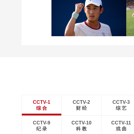
[图]张玉宁传射达万双响
北京国安4-0深圳新鹏城
[图]商竣程2-1卢布列夫 晋
级蒙特利尔站男单第三轮
CCTV-1
CCTV-2
CCTV-3
综 合
财 经
综 艺
CCTV-9
CCTV-10
CCTV-11
纪 录
科 教
戏 曲