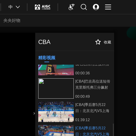
00:05:21
中
[CBA]季后赛5月23
日：深圳马可波罗VS
央央好物
浙江浙商证券 布朗集
00:00:52
锦
[CBA]季后赛5月23
日：深圳马可波罗VS
CBA
收藏
[CBA]季后赛5月22
正在播放
浙江浙商证券 克里斯
00:01:41
日：北京北汽VS上海久事 杰曼
托弗集锦
集锦
精彩视频
[CBA]克里斯托弗吊内
线 巴吉滑翔空接炸扣
00:00:36
[CBA]巴吉高位送短传
克里斯托弗三分飙射
00:00:49
[CBA]季后赛5月22
日：北京北汽VS上海
久事
合体育
亚冬会
01:39:12
[CBA]季后赛5月22
日：北京北汽VS上海