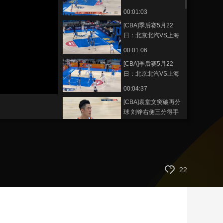
久事 杰曼集锦
00:01:03
艺术
汽车
数智
5G
产业+
[CBA]季后赛5月22
时尚
天气
才艺
网展
央央好物
日：北京北汽VS上海
久事 古德温集锦
00:01:06
[CBA]季后赛5月22
日：北京北汽VS上海
久事 集锦
00:04:37
[CBA]袁堂文突破再分
球 刘铮右侧三分得手
00:00:31
[CBA]斯佩尔曼隔扣不
进 雷蒙摘下拔起补篮
00:00:39
22
[CBA]季后赛5月21
日：深圳马可波罗VS
浙江浙商证券
01:38:30
[CBA]季后赛5月21