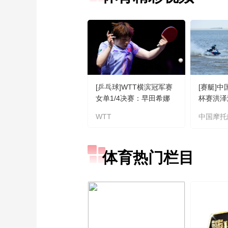
[乒乓球]WTT横滨冠军赛
[赛艇]
女单1/4决赛：早田希娜
杯赛洪泽
VS 集锦
WTT
中国摩托
体育热门栏目