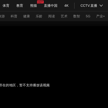
体育
教育
熊猫
直播中国
4K
CCTV.直播
式妙语
主持人
下载央视影音
热解读
天天学习
旅游
科普
健康
乐龄
阅读
艺术
数智
5G
产业+
纪录片网
国家大剧院
大型活动
科技
法治
文娱
人物
公益
图片
习式妙语
央视快评
央视网评
光华锐评
锋面
频道
VR/AR
4K专区
全景新闻
请入列
人生第一次
人生第二次
所在的地区，暂不支持播放该视频
年冬奥会
CBA
NBA
中超
国足
国际足球
网球
综
体育江湖
文化体育
冰雪道路
足球道路