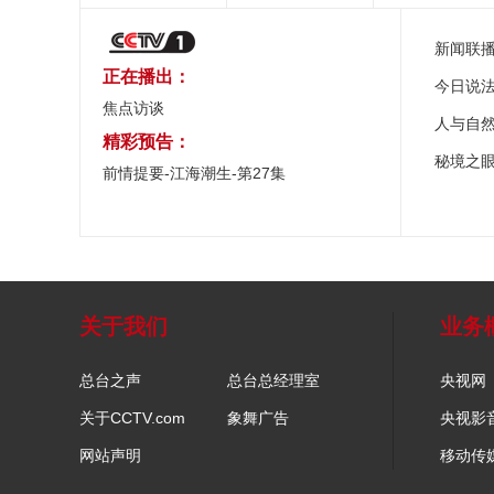
新闻联
正在播出：
今日说
焦点访谈
人与自
精彩预告：
秘境之
前情提要-江海潮生-第27集
关于我们
业务
总台之声
总台总经理室
央视网
关于CCTV.com
象舞广告
央视影
网站声明
移动传