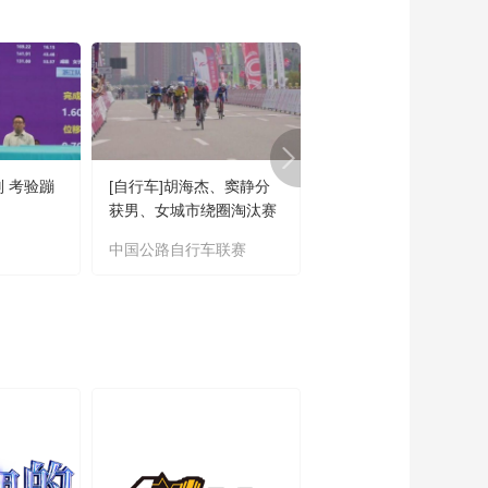
日：深圳马可波罗VS
浙江浙商证券 集锦
00:02:49
[CBA]季后赛5月21
日：深圳马可波罗VS
浙江浙商证券 胡金秋
00:00:55
集锦
[CBA]季后赛5月21
日：深圳马可波罗VS
则 考验蹦
[自行车]胡海杰、窦静分
[台球]丁俊晖无缘斯诺
浙江浙商证券 贺希宁
00:00:52
获男、女城市绕圈淘汰赛
中国公开赛第二轮
集锦
冠军
[CBA]布朗妙传 胡金秋
中国公路自行车联赛
斯诺克中国公开赛
空位三分应声入网
00:00:10
[CBA]浙江队失误 贺希
宁反击上篮得手
00:00:10
[CBA]季后赛5月20
日：北京北汽VS上海
久事
01:44:00