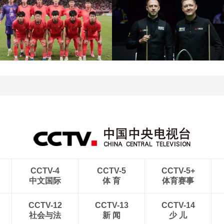
[图]王艺迪3-1胜郑怡静 晋
级WTT横滨冠军赛女单8
[图]WTA1000多伦多站-
强
帅不敌萨巴伦卡无缘16强
[图]特鲁姆普战胜威尔逊
[图]读秒绝杀 中国U17男
获得斯诺克上海大师赛冠
足力克阿森纳U17男足
军
CCTV-4
CCTV-5
CCTV-5+
中文国际
体 育
体育赛事
CCTV-12
CCTV-13
CCTV-14
社会与法
新 闻
少 儿