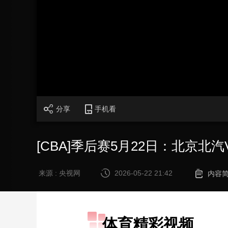
财经
教育
乡村振兴
生态环境
一带一路
大国智造
大国展会
大国保险
云顶对话
CCTV.节目官网
直播
节目单
栏目
片库
分享
手机看
[CBA]季后赛5月22日：北京北
来源 : 央视网
2026-05-22 21:42
内容
体育精彩视频