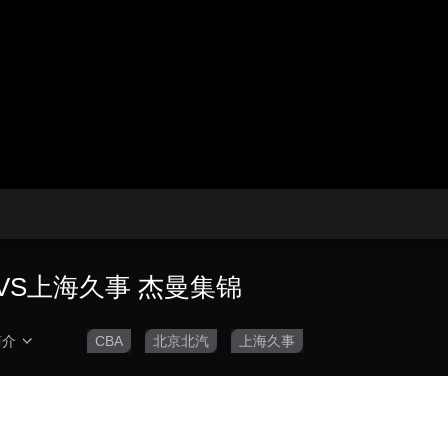
央博
非遗
文化
旅游
科普
健康
乐龄
阅读
云起
超级工厂
智敬中国
全民健康
颜选攻略
海洋
热播榜
总台企业白名单
汽VS上海久事 杰曼集锦
简介
CBA
北京北汽
上海久事