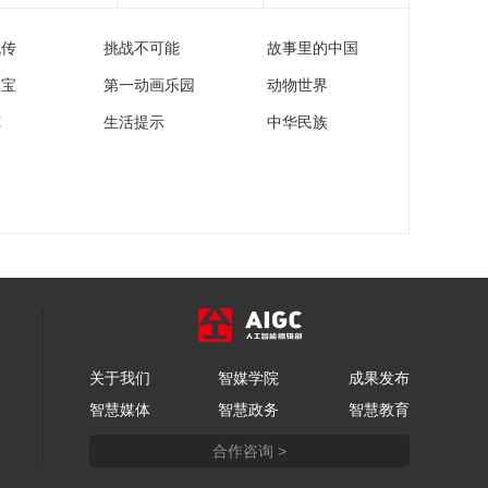
00:00:13
[CBA]深圳队快速反击
流传
挑战不可能
故事里的中国
贺希宁追身三分一箭
穿心
家宝
第一动画乐园
动物世界
00:00:08
[CBA]季后赛5月17
苑
生活提示
中华民族
日：上海久事VS北京
北汽
01:30:32
[CBA]季后赛5月17
日：上海久事VS北京
北汽 集锦
00:06:07
关于我们
智媒学院
成果发布
智慧媒体
智慧政务
智慧教育
合作咨询 >