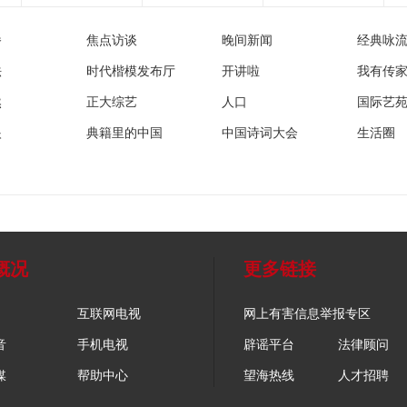
播
焦点访谈
晚间新闻
经典咏
法
时代楷模发布厅
开讲啦
我有传
然
正大综艺
人口
国际艺
眼
典籍里的中国
中国诗词大会
生活圈
概况
更多链接
互联网电视
网上有害信息举报专区
音
手机电视
辟谣平台
法律顾问
媒
帮助中心
望海热线
人才招聘