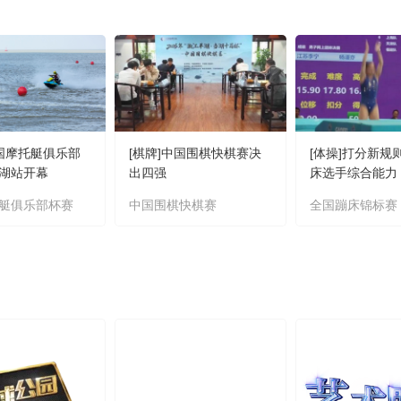
中国摩托艇俱乐部
[棋牌]中国围棋快棋赛决
[体操]打分新规
湖站开幕
出四强
床选手综合能力
艇俱乐部杯赛
中国围棋快棋赛
全国蹦床锦标赛