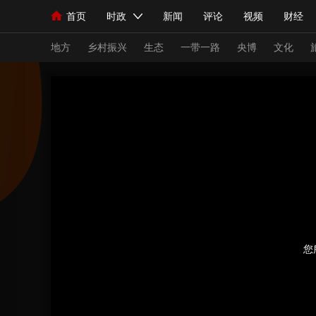
首页
时政
新闻
评论
视频
财经
人民领袖习近平
直播
海外频道
片库
iPanda
栏目大全
联播+
English
中国领导人
节目单
Монгол
听音
央视快评
微视频
习
地方
乡村振兴
生态
一带一路
央博
文化
总台春晚
网络春晚
共产党员网
秧纪录
新闻
国内
国际
评论
经济
军事
人民领袖习近平
联播+
热解读
天天学习
视频
小央视频
小央直播
直播中国
熊猫
现场
前线
比划
快看
蓝海中国
新兵
您
体育
直播
竞猜
2026年世界杯
2026
VIP会员
CCTV奥林匹克频道
生活体育大会