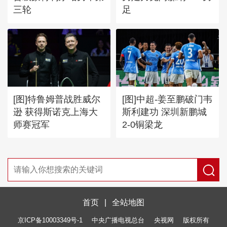
三轮
足
[图]特鲁姆普战胜威尔
[图]中超-姜至鹏破门韦
逊 获得斯诺克上海大
斯利建功 深圳新鹏城
师赛冠军
2-0铜梁龙
首页
|
全站地图
京ICP备10003349号-1
中央广播电视总台
央视网
版权所有