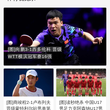
[图]向鹏3-1西多伦科 晋级
WTT横滨冠军赛16强
[图]商竣程2-1卢布列夫
[图]读秒绝杀 中国U17
晋级蒙特利尔站男单第
男足力克阿森纳U17男