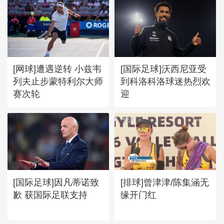
[网球]遭遇逆转 小兹韦
[国际足球]沃西尼亚受
列夫止步蒙特利尔大师
到科洛科洛球迷热烈欢
赛次轮
迎
[国际足球]因凡蒂诺致
[排球]曾津津/陈集涵无
歉 获国际足联支持
缘开门红