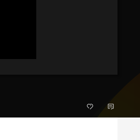
艺术
汽车
数智
5G
产业+
时尚
天气
才艺
网展
央央好物