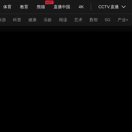
体育
教育
熊猫
直播中国
4K
CCTV.直播
式妙语
主持人
下载央视影音
热解读
天天学习
旅游
科普
健康
乐龄
阅读
艺术
数智
5G
产业+
纪录片网
国家大剧院
大型活动
科技
法治
文娱
人物
公益
图片
习式妙语
央视快评
央视网评
光华锐评
锋面
频道
VR/AR
4K专区
全景新闻
请入列
人生第一次
人生第二次
年冬奥会
CBA
NBA
中超
国足
国际足球
网球
综
体育江湖
文化体育
冰雪道路
足球道路