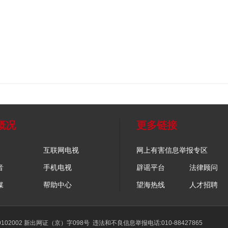
概况
更多链接
互联网电视
网上有害信息举报专区
音
手机电视
辟谣平台
法律顾问
媒
帮助中心
望海热线
人才招聘
02002 新出网证（京）字098号
违法和不良信息举报电话:010-88427865