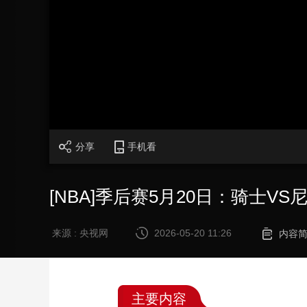
财经
教育
乡村振兴
生态环境
一带一路
大国智造
大国展会
大国保险
云顶对话
CCTV.节目官网
直播
节目单
栏目
片库
分享
手机看
[NBA]季后赛5月20日：骑士VS
来源 : 央视网
2026-05-20 11:26
内容
主要内容