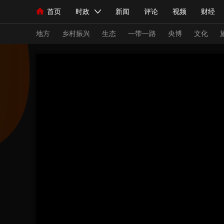
首页
时政
新闻
评论
视频
财经
人民领袖习近平
直播
海外频道
片库
iPanda
栏目大全
联播+
English
中国领导人
节目单
Монгол
听音
央视快评
微视频
习
地方
乡村振兴
生态
一带一路
央博
文化
总台春晚
网络春晚
共产党员网
秧纪录
新闻
国内
国际
评论
经济
军事
人民领袖习近平
联播+
热解读
天天学习
视频
小央视频
小央直播
直播中国
熊猫
现场
前线
比划
快看
蓝海中国
新兵
体育
直播
竞猜
2026年世界杯
2026
VIP会员
CCTV奥林匹克频道
生活体育大会