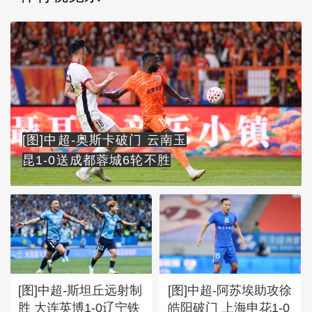
[图]中超-奥斯卡破门 云南玉
昆1-0送成都蓉城6轮不胜
[图]中超-斯坦丘远射制
[图]中超-阿苏埃助攻徐
胜 大连英博1-0辽宁铁
皓阳破门 上海申花1-0