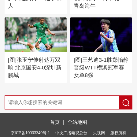
人
青岛海牛
[图]张玉宁传射达万双
[图]王艺迪3-1胜郑怡静
响 北京国安4-0深圳新
晋级WTT横滨冠军赛
鹏城
女单8强
首页
|
全站地图
京ICP备10003349号-1
中央广播电视总台
央视网
版权所有