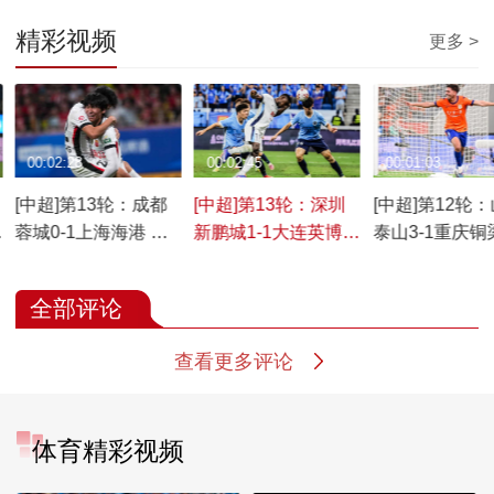
精彩视频
更多 >
00:02:28
00:02:45
00:01:03
[中超]第13轮：成都
[中超]第13轮：深圳
[中超]第12轮
蓉城0-1上海海港 集
新鹏城1-1大连英博
泰山3-1重庆铜
锦
集锦
集锦
全部评论
查看更多评论
体育精彩视频