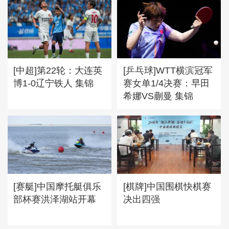
[中超]第22轮：大连英
[乒乓球]WTT横滨冠军
博1-0辽宁铁人 集锦
赛女单1/4决赛：早田
希娜VS蒯曼 集锦
[赛艇]中国摩托艇俱乐
[棋牌]中国围棋快棋赛
部杯赛洪泽湖站开幕
决出四强