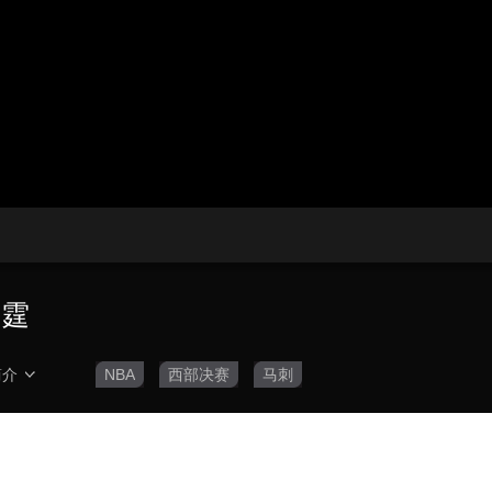
央博
非遗
文化
旅游
科普
健康
乐龄
阅读
云起
超级工厂
智敬中国
全民健康
颜选攻略
海洋
热播榜
总台企业白名单
雷霆
简介
NBA
西部决赛
马刺