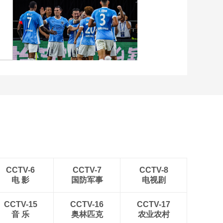
手 右侧跳投打进3+1
00:00:35
[NBA]米切尔中路突进
张
[图]向鹏3-1西多伦科 晋级
欧洲步飞身上篮得手
WTT横滨冠军赛16强
00:00:47
[NBA]哈特接球快速反
击 转身过人轻松上篮
[图]中超-姜至鹏破门韦斯
00:01:10
利建功 深圳新鹏城2-0铜
[NBA]米切尔后场断球
梁龙
夹缝中反击上篮命中
00:00:39
[NBA]季后赛5月19
日：马刺VS雷霆
02:15:36
CCTV-6
CCTV-7
CCTV-8
电 影
国防军事
电视剧
[NBA]季后赛5月19
日：马刺VS雷霆 集锦
CCTV-15
CCTV-16
CCTV-17
00:05:23
音 乐
奥林匹克
农业农村
[NBA]毫不手软！文班