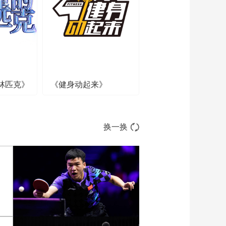
伦森集锦
00:01:32
[NBA]季后赛5月20
日：骑士VS尼克斯 哈
登集锦
00:01:11
[NBA]布伦森变向再突
破 后仰漂移强投得手
林匹克》
《健身动起来》
00:00:50
[NBA]米切尔外线投射
手起刀落三分球命中
00:00:49
换一换
[NBA]哈登弧顶吊篮下
莫布里双手轻松放进
00:00:36
[NBA]米切尔中场倒地
抢球 转换进攻一条龙
00:00:46
[NBA]米切尔借掩护出