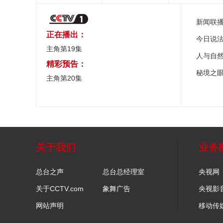
新闻联
正在播出：
今日说
主角第19集
人与自
精彩预告：
秘境之
主角第20集
关于我们
业务
总台之声
总台总经理室
央视网
关于CCTV.com
象舞广告
央视影
网站声明
移动传