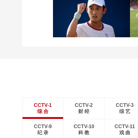
[图]张玉宁传射达万双响
北京国安4-0深圳新鹏城
[图]商竣程2-1卢布列夫 晋
级蒙特利尔站男单第三轮
CCTV-1
CCTV-2
CCTV-3
综 合
财 经
综 艺
CCTV-9
CCTV-10
CCTV-11
纪 录
科 教
戏 曲