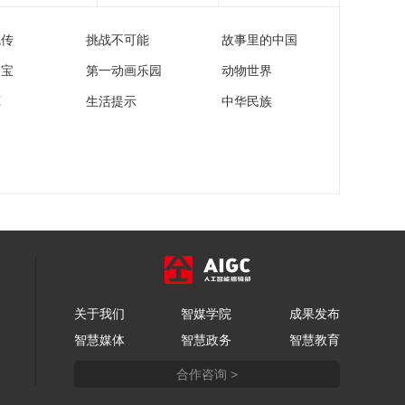
亚马超远三分扳平比
分
流传
挑战不可能
故事里的中国
00:00:19
[NBA]关键时刻！文班
家宝
第一动画乐园
动物世界
亚马强推内线得分
苑
生活提示
中华民族
00:00:23
[NBA]季后赛5月19
日：马刺VS雷霆 亚历
山大集锦
00:01:36
[NBA]季后赛5月19
日：马刺VS雷霆 卡鲁
索集锦
00:01:51
[NBA]季后赛5月19
日：马刺VS雷霆 杰伦
·威廉姆斯集锦
关于我们
智媒学院
成果发布
00:01:12
智慧媒体
智慧政务
智慧教育
[NBA]亚历山大挑战文
班亚马 艰难打成2+1
合作咨询 >
00:00:50