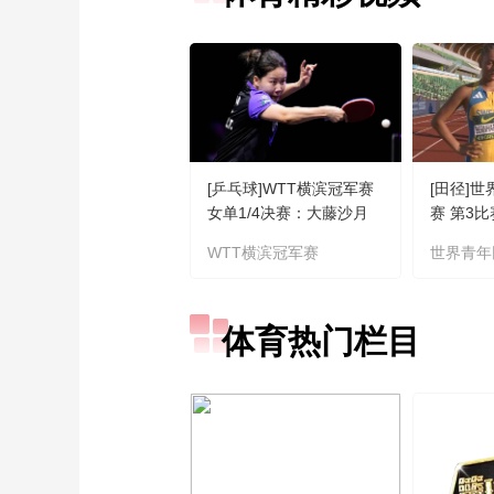
[乒乓球]WTT横滨冠军赛
[田径]
女单1/4决赛：大藤沙月
赛 第3
VS陈幸同 集锦
WTT横滨冠军赛
世界青年
体育热门栏目