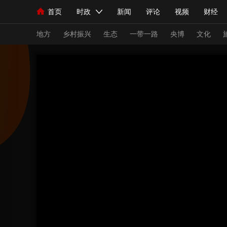
首页
时政
新闻
评论
视频
财经
人民领袖习近平
直播
海外频道
片库
iPanda
栏目大全
联播+
English
中国领导人
节目单
Монгол
听音
央视快评
微视频
习
地方
乡村振兴
生态
一带一路
央博
文化
总台春晚
网络春晚
共产党员网
秧纪录
新闻
国内
国际
评论
经济
军事
人民领袖习近平
联播+
热解读
天天学习
视频
小央视频
小央直播
直播中国
熊猫
现场
前线
比划
快看
蓝海中国
新兵
体育
直播
竞猜
2026年世界杯
2026
VIP会员
CCTV奥林匹克频道
生活体育大会