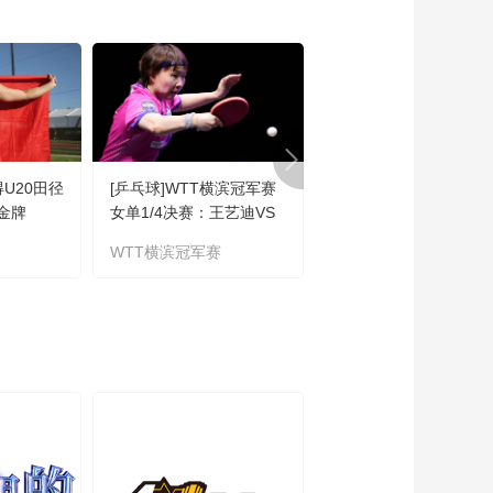
00:00:21
[NBA]亚历山大变向突
进 追身跳投打进2+1
00:00:33
[NBA]哈尔滕施泰因突
一步 大抛投两分得手
00:00:39
得U20田径
[乒乓球]WTT横滨冠军赛
[排球]王延伟/杜鸿君惊
[NBA]哈珀推进弧顶横
金牌
女单1/4决赛：王艺迪VS
出线
传 文班亚马三分飙射
朱雨玲 集锦
WTT横滨冠军赛
世界沙滩排球职业巡回
00:00:33
赛
[NBA]季后赛5月20
日：骑士VS尼克斯
01:49:55
[NBA]季后赛5月20
日：骑士VS尼克斯 集
锦
00:04:51
[NBA]季后赛5月20
日：骑士VS尼克斯 布