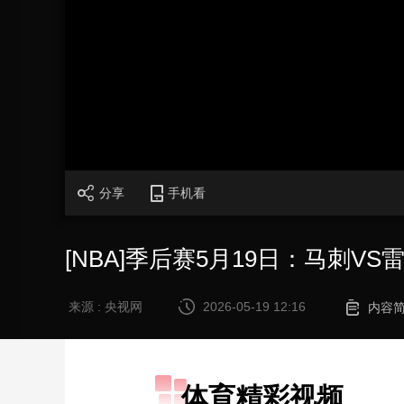
财经
教育
乡村振兴
生态环境
一带一路
大国智造
大国展会
大国保险
云顶对话
CCTV.节目官网
直播
节目单
栏目
片库
分享
手机看
[NBA]季后赛5月19日：马刺VS
来源 : 央视网
2026-05-19 12:16
内容
体育精彩视频