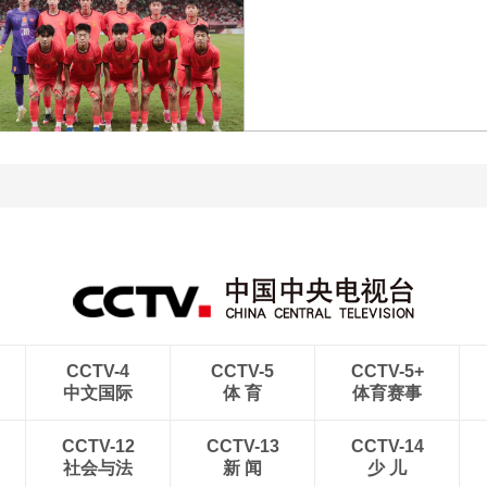
[图]王艺迪3-1胜郑怡静 晋
级WTT横滨冠军赛女单8
[图]WTA1000多伦多站-
强
帅不敌萨巴伦卡无缘16强
[图]特鲁姆普战胜威尔逊
[图]读秒绝杀 中国U17男
获得斯诺克上海大师赛冠
足力克阿森纳U17男足
军
CCTV-4
CCTV-5
CCTV-5+
中文国际
体 育
体育赛事
CCTV-12
CCTV-13
CCTV-14
社会与法
新 闻
少 儿