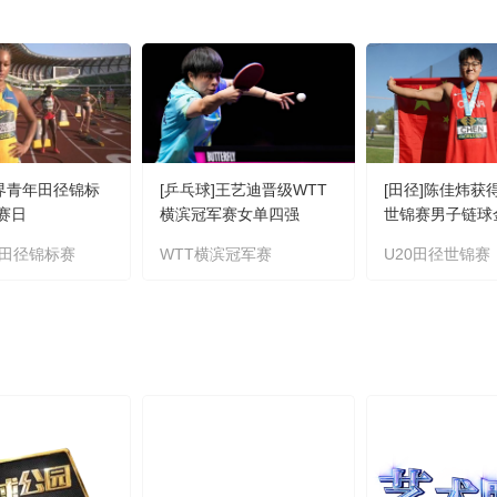
世界青年田径锦标
[乒乓球]王艺迪晋级WTT
[田径]陈佳炜获
比赛日
横滨冠军赛女单四强
世锦赛男子链球
田径锦标赛
WTT横滨冠军赛
U20田径世锦赛