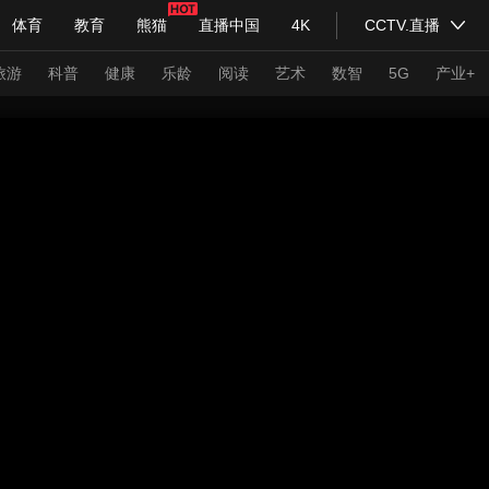
体育
教育
熊猫
直播中国
4K
CCTV.直播
式妙语
主持人
下载央视影音
热解读
天天学习
旅游
科普
健康
乐龄
阅读
艺术
数智
5G
产业+
纪录片网
国家大剧院
大型活动
科技
法治
文娱
人物
公益
图片
习式妙语
央视快评
央视网评
光华锐评
锋面
频道
VR/AR
4K专区
全景新闻
请入列
人生第一次
人生第二次
年冬奥会
CBA
NBA
中超
国足
国际足球
网球
综
体育江湖
文化体育
冰雪道路
足球道路