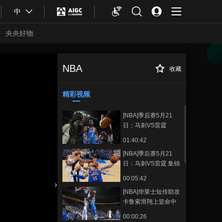
中
央央好物
NBA
收藏
[NBA]季后赛5月19
正在播放
日：马刺VS雷霆
精彩视频
[NBA]季后赛5月21
日：马刺VS雷霆
01:40:42
[NBA]季后赛5月21
日：马刺VS雷霆 集锦
00:05:42
[NBA]华莱士短传助攻
合体育
亚冬会
卡鲁索滑翔上篮命中
00:00:26