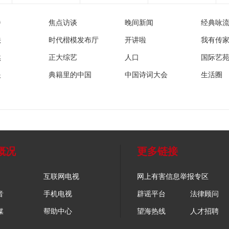
播
焦点访谈
晚间新闻
经典咏
法
时代楷模发布厅
开讲啦
我有传
然
正大综艺
人口
国际艺
眼
典籍里的中国
中国诗词大会
生活圈
概况
更多链接
互联网电视
网上有害信息举报专区
音
手机电视
辟谣平台
法律顾问
媒
帮助中心
望海热线
人才招聘