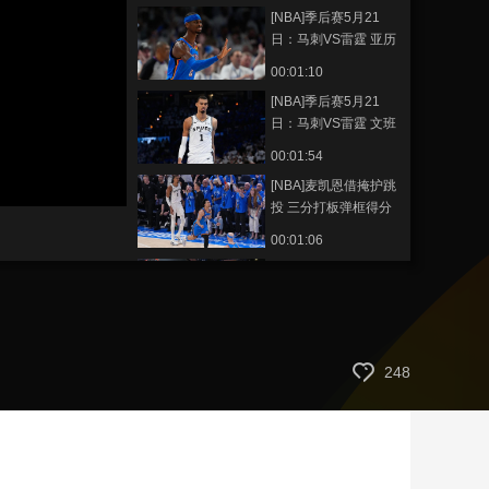
[NBA]季后赛5月21
艺术
汽车
数智
5G
产业+
日：马刺VS雷霆 亚历
山大集锦
时尚
天气
才艺
网展
央央好物
00:01:10
[NBA]季后赛5月21
日：马刺VS雷霆 文班
亚马集锦
00:01:54
[NBA]麦凯恩借掩护跳
投 三分打板弹框得分
00:01:06
[NBA]文班亚马骑马射
箭 自投自抢起飞补扣
00:00:55
[NBA]哈珀持球快速推
248
进 跳步钻缝抛投得手
00:00:35
[NBA]卡斯尔虚晃再突
进 弓拉满弦暴力隔扣