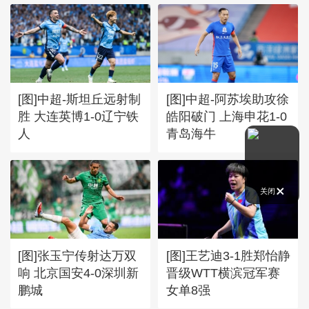
[图]中超-斯坦丘远射制
[图]中超-阿苏埃助攻徐
胜 大连英博1-0辽宁铁
皓阳破门 上海申花1-0
人
青岛海牛
关闭
[图]张玉宁传射达万双
[图]王艺迪3-1胜郑怡静
响 北京国安4-0深圳新
晋级WTT横滨冠军赛
鹏城
女单8强