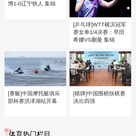
博1-0辽宁铁人 集锦
[乒乓球]WTT横滨冠军
赛女单1/4决赛：早田
希娜VS蒯曼 集锦
[赛艇]中国摩托艇俱乐
[棋牌]中国围棋快棋赛
部杯赛洪泽湖站开幕
决出四强
体育热门栏目