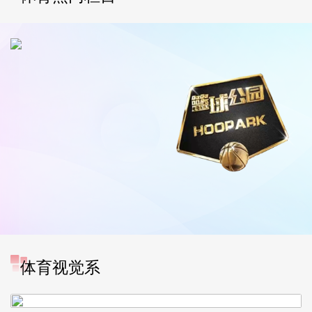
[图]中超-奥斯卡破门 云南玉
体育视觉系
昆1-0送成都蓉城6轮不胜