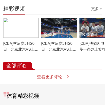
精彩视频
更多 >
00:00:34
00:00:20
00:00:25
[CBA]季后赛5月20
[CBA]季后赛5月20
[CBA]快如闪
日：北京北汽VS上海
日：北京北汽VS上海
曼一条龙上篮
久事 古德温集锦
久事 怀特塞德集锦
2+1
全部评论
查看更多评论
体育精彩视频