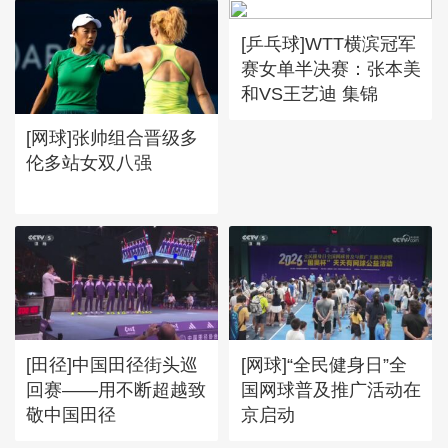
[乒乓球]WTT横滨冠军
赛女单半决赛：张本美
和VS王艺迪 集锦
[网球]张帅组合晋级多
伦多站女双八强
[田径]中国田径街头巡
[网球]“全民健身日”全
回赛——用不断超越致
国网球普及推广活动在
敬中国田径
京启动