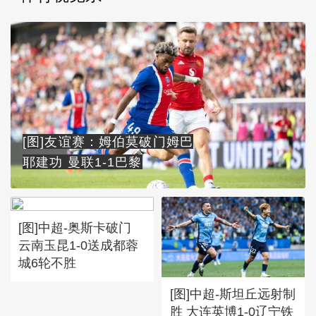
[图]友谊赛：姆伯莫破门姆巴
耶建功 曼联1-1巴黎
[图]中超-奥斯卡破门
云南玉昆1-0送成都蓉
城6轮不胜
[图]中超-斯坦丘远射制
胜 大连英博1-0辽宁铁