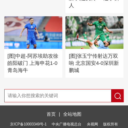
人
[图]中超-阿苏埃助攻徐
[图]张玉宁传射达万双
皓阳破门 上海申花1-0
响 北京国安4-0深圳新
青岛海牛
鹏城
首页
|
全站地图
京ICP备10003349号-1
中央广播电视总台
央视网
版权所有