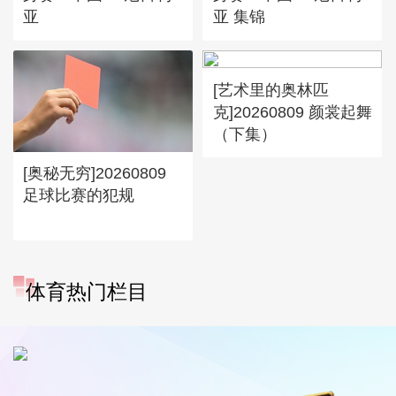
亚
亚 集锦
[艺术里的奥林匹
克]20260809 颜裳起舞
（下集）
[奥秘无穷]20260809
足球比赛的犯规
体育热门栏目