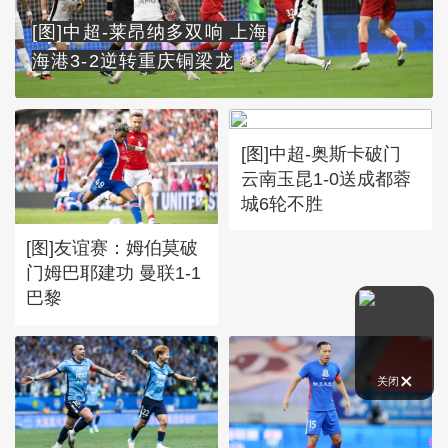
[图]中超-莱昂纳多双响 上海
海港3-2逆转重庆铜梁龙
[图]中超-奥斯卡破门
云南玉昆1-0送成都蓉
城6轮不胜
[图]友谊赛：姆伯莫破
门姆巴耶建功 曼联1-1
巴黎
关闭