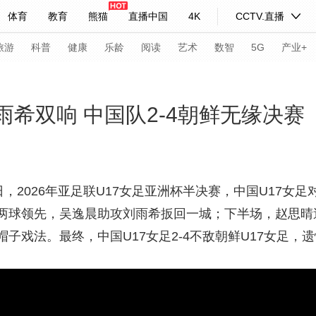
体育
教育
熊猫
直播中国
4K
CCTV.直播
式妙语
主持人
下载央视影音
热解读
天天学习
旅游
科普
健康
乐龄
阅读
艺术
数智
5G
产业+
纪录片网
国家大剧院
大型活动
雨希双响 中国队2-4朝鲜无缘决赛
科技
法治
文娱
人物
公益
图片
习式妙语
央视快评
央视网评
光华锐评
锋面
，2026年亚足联
U17
女足亚洲杯半决赛，中国U17女足
两球领先，吴逸晨助攻刘雨希扳回一城；下半场，赵思晴
频道
VR/AR
4K专区
全景新闻
子戏法。最终，中国U17女足2-4不敌朝鲜U17女足，
请入列
人生第一次
人生第二次
年冬奥会
CBA
NBA
中超
国足
国际足球
网球
综
体育江湖
文化体育
冰雪道路
足球道路