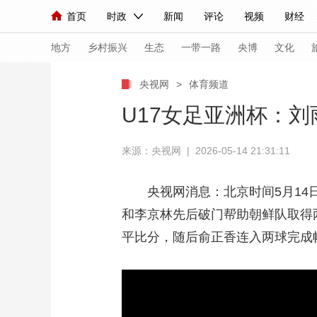
首页
时政
新闻
评论
视频
财经
人民领袖习近平
直播
海外频道
片库
iPanda
栏目大全
联播+
English
中国领导人
节目单
Монгол
听音
央视快评
微视频
习
地方
乡村振兴
生态
一带一路
央博
文化
央视网
>
体育频道
总台春晚
网络春晚
共产党员网
秧纪录
U17女足亚洲杯：刘
来源：央视网 | 2026-05-14 21:31:11
新闻
国内
国际
评论
经济
军事
人民领袖习近平
联播+
热解读
天天学习
央视网消息：北京时间5月14日
和李京林先后破门帮助朝鲜队取得
视频
小央视频
小央直播
直播中国
熊猫
平比分，随后俞正香连入两球完成帽
现场
前线
比划
快看
蓝海中国
新兵
体育
直播
竞猜
2026年世界杯
2026
VIP会员
CCTV奥林匹克频道
生活体育大会