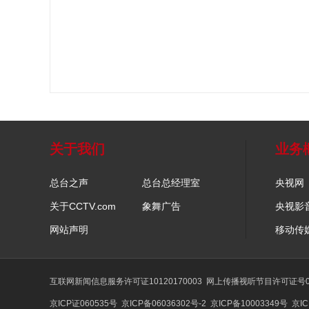
关于我们
业务
总台之声
总台总经理室
央视网
关于CCTV.com
象舞广告
央视影
网站声明
移动传
互联网新闻信息服务许可证10120170003
网上传播视听节目许可证号01
京ICP证060535号
京ICP备06036302号-2
京ICP备10003349号
京IC