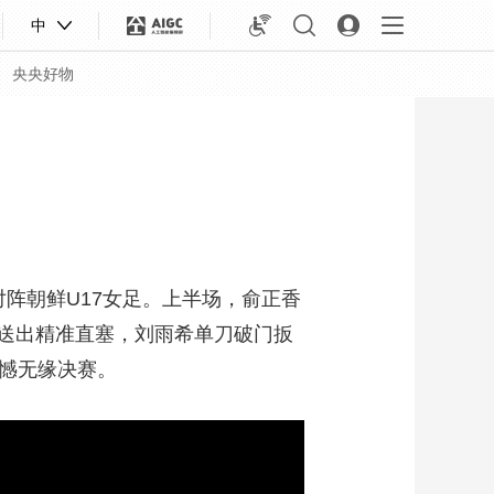
中
央央好物
对阵朝鲜U17女足。上半场，俞正香
送出精准直塞，刘雨希单刀破门扳
遗憾无缘决赛。
合体育
亚冬会