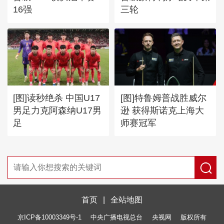
16强
三轮
[图]读秒绝杀 中国U17
[图]特鲁姆普战胜威尔
男足力克阿森纳U17男
逊 获得斯诺克上海大
足
师赛冠军
首页
|
全站地图
京ICP备10003349号-1
中央广播电视总台
央视网
版权所有