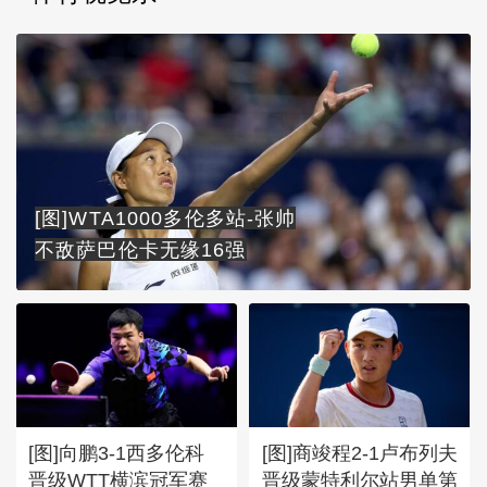
[图]WTA1000多伦多站-张帅
不敌萨巴伦卡无缘16强
[图]向鹏3-1西多伦科
[图]商竣程2-1卢布列夫
晋级WTT横滨冠军赛
晋级蒙特利尔站男单第