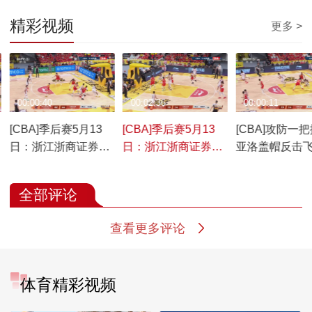
精彩视频
更多 >
00:00:40
00:02:36
00:00:11
[CBA]季后赛5月13
[CBA]季后赛5月13
[CBA]攻防一把
S
日：浙江浙商证券VS
日：浙江浙商证券VS
亚洛盖帽反击
山西汾酒 迪亚洛集锦
山西汾酒 集锦
篮得手
全部评论
查看更多评论
体育精彩视频