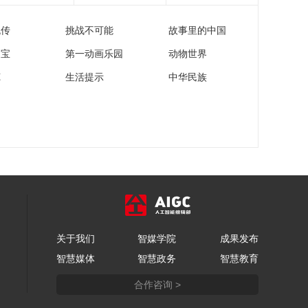
日：北京北汽VS广东
东阳光 胡明轩集锦
流传
挑战不可能
故事里的中国
00:01:01
[CBA]季后赛5月12
家宝
第一动画乐园
动物世界
日：北京北汽VS广东
苑
生活提示
中华民族
东阳光 集锦
00:02:21
[CBA]广东队快速反击
胡明轩追身三分一箭
穿心
00:00:08
[CBA]曾凡博手感火热
接球三分一击即中
00:00:09
[CBA]季后赛5月10
日：浙江稠州金租VS
深圳马可波罗
关于我们
智媒学院
成果发布
01:51:55
智慧媒体
智慧政务
智慧教育
[CBA]季后赛5月10
日：浙江稠州金租VS
合作咨询 >
深圳马可波罗 王浩然
00:01:04
集锦