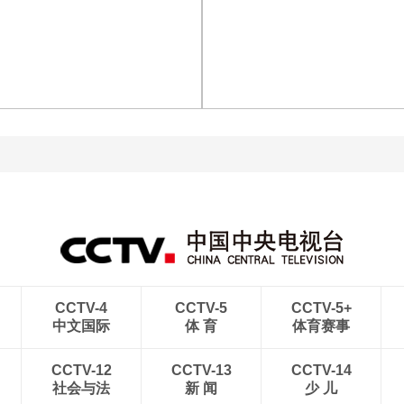
[图]商竣程2-1卢布列夫 晋
[图]读秒绝杀 中国U17男
级蒙特利尔站男单第三轮
足力克阿森纳U17男足
[图]中超-热菲尼奥双响 辽
宁铁人3-1送上海申花三连
[图]中超-彭欣力建功 青岛
败
西海岸2-0十人青岛海牛
CCTV-4
CCTV-5
CCTV-5+
中文国际
体 育
体育赛事
CCTV-12
CCTV-13
CCTV-14
社会与法
新 闻
少 儿