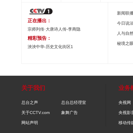
新闻联
正在播出：
今日说
宗师列传·大唐诗人传-李商隐
人与自
精彩预告：
秘境之
泱泱中华-历史文化街区1
关于我们
业务
总台之声
总台总经理室
央视网
关于CCTV.com
象舞广告
央视影
网站声明
移动传