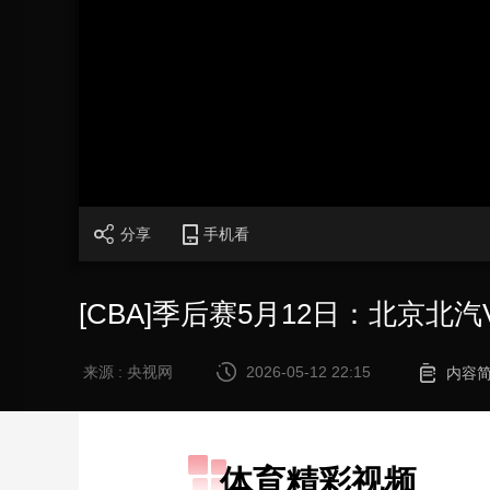
财经
教育
乡村振兴
生态环境
一带一路
大国智造
大国展会
大国保险
云顶对话
CCTV.节目官网
直播
节目单
栏目
片库
分享
手机看
[CBA]季后赛5月12日：北京北
来源 : 央视网
2026-05-12 22:15
内容
体育精彩视频