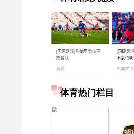
[国际足球]马德里竞技不
[国际足
敌曼联
不敌伯明
曼联
巴塞罗那
体育热门栏目