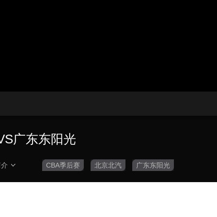
央博
非遗
文化
旅游
科普
健康
乐龄
阅读
云起
超级工厂
智敬中国
全民健康
颜选攻略
海洋
热播榜
总台企业白名单
汽VS广东东阳光
简介
CBA季后赛
北京北汽
广东东阳光