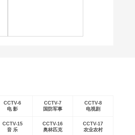
日：浙江浙商证券VS
山西汾酒 迪亚洛集锦
00:00:40
[图]特鲁姆普战胜威尔逊
[CBA]季后赛5月13
获得斯诺克上海大师赛冠
日：浙江浙商证券VS
军
山西汾酒 集锦
00:02:36
[CBA]攻防一把抓 迪亚
洛盖帽反击飞身挑篮
得手
00:00:11
[图]输给威尔逊 斯诺克上
[CBA]浙江浙商证券断
海大师赛赵心童无缘决赛
球反击 布朗快下飞身
劈扣
00:00:14
[CBA]季后赛5月12
日：北京北汽VS广东
东阳光
01:41:56
CCTV-6
CCTV-7
CCTV-8
电 影
国防军事
电视剧
[CBA]季后赛5月12
日：北京北汽VS广东
东阳光 周琦集锦
CCTV-15
CCTV-16
CCTV-17
00:00:50
音 乐
奥林匹克
农业农村
[CBA]季后赛5月12