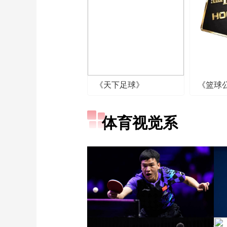
《天下足球》
《篮球
体育视觉系