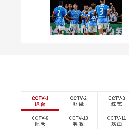
[图]向鹏3-1西多伦科 晋级
WTT横滨冠军赛16强
[图]中超-姜至鹏破门韦斯
利建功 深圳新鹏城2-0铜
梁龙
CCTV-1
CCTV-2
CCTV-3
综 合
财 经
综 艺
CCTV-9
CCTV-10
CCTV-11
纪 录
科 教
戏 曲