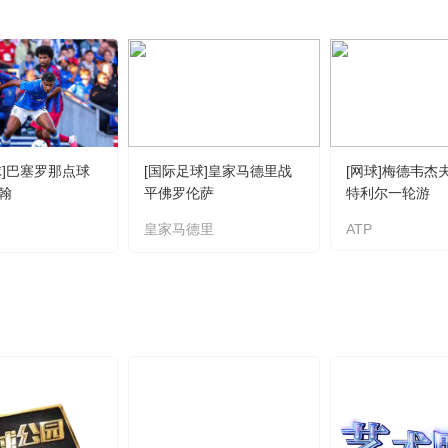
球]巴塞罗那点球
[国际足球]皇家马德里战
[网球]梅德韦杰
翰
平佛罗伦萨
特利尔一轮游
皇家马德里
ATP