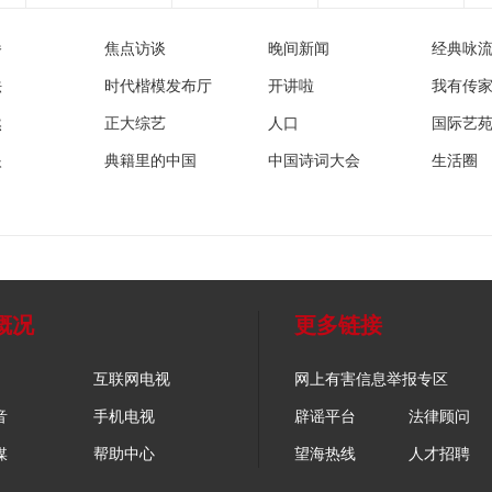
播
焦点访谈
晚间新闻
经典咏
法
时代楷模发布厅
开讲啦
我有传
然
正大综艺
人口
国际艺
眼
典籍里的中国
中国诗词大会
生活圈
概况
更多链接
互联网电视
网上有害信息举报专区
音
手机电视
辟谣平台
法律顾问
媒
帮助中心
望海热线
人才招聘