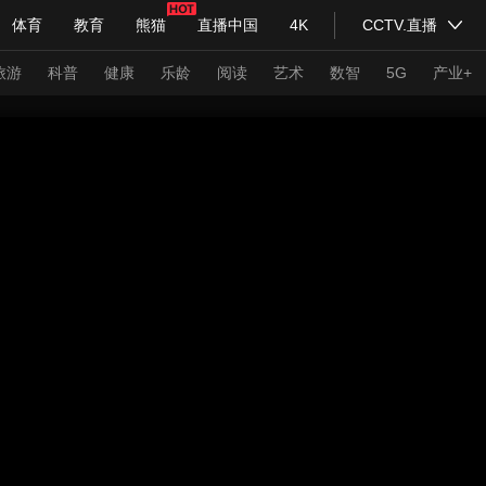
体育
教育
熊猫
直播中国
4K
CCTV.直播
式妙语
主持人
下载央视影音
热解读
天天学习
旅游
科普
健康
乐龄
阅读
艺术
数智
5G
产业+
纪录片网
国家大剧院
大型活动
科技
法治
文娱
人物
公益
图片
习式妙语
央视快评
央视网评
光华锐评
锋面
频道
VR/AR
4K专区
全景新闻
请入列
人生第一次
人生第二次
年冬奥会
CBA
NBA
中超
国足
国际足球
网球
综
体育江湖
文化体育
冰雪道路
足球道路