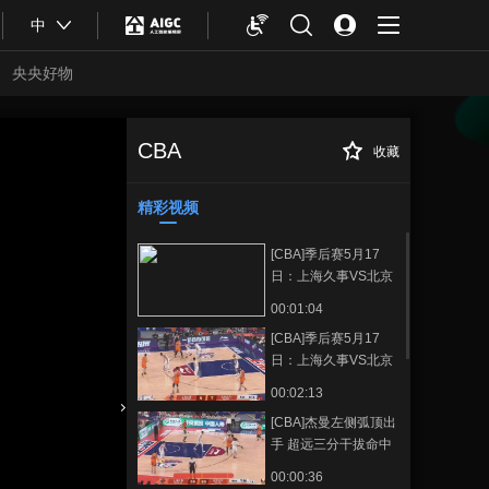
中
央央好物
CBA
收藏
[CBA]季后赛5月12
正在播放
日：北京北汽VS广东东阳光
精彩视频
[CBA]季后赛5月17
日：上海久事VS北京
北汽 曾凡博集锦
00:01:04
[CBA]季后赛5月17
日：上海久事VS北京
北汽 古德温集锦
00:02:13
[CBA]杰曼左侧弧顶出
合体育
亚冬会
手 超远三分干拔命中
00:00:36