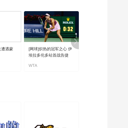
00:00:46
[CBA]贺希宁反击行进
间转身 大跨步抛投打
进
00:00:43
[CBA]季后赛5月15
日：上海久事VS北京
北汽
01:29:51
夫遭遇蒙
[网球]炽热的冠军之心 伊
[自行车]威利·斯密特获
[CBA]季后赛5月15
埃拉多伦多站首战告捷
第五赛段冠军
日：上海久事VS北京
北汽 集锦
WTA
威利·斯密特
00:03:46
[CBA]季后赛5月15
日：上海久事VS北京
北汽 王哲林集锦
00:00:21
[CBA]季后赛5月15
日：上海久事VS北京
北汽 周琦集锦
00:01:18
[CBA]古德温反击妙传
张镇麟空接上篮得手