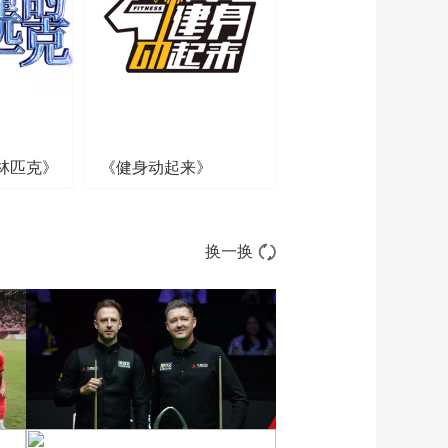
00:00:07
[CBA]错进错出 赵睿空
位三分应声入网
00:00:10
[CBA]弗格击地妙传 王
哲林跟进双手暴扣
林匹克》
《健身动起来》
00:00:06
[CBA]季后赛5月13
日：浙江浙商证券VS
山西汾酒
01:36:35
换一换
[CBA]季后赛5月13
日：浙江浙商证券VS
山西汾酒 胡金秋集锦
00:00:38
[CBA]季后赛5月13
日：浙江浙商证券VS
山西汾酒 布朗集锦
00:00:29
[CBA]季后赛5月13