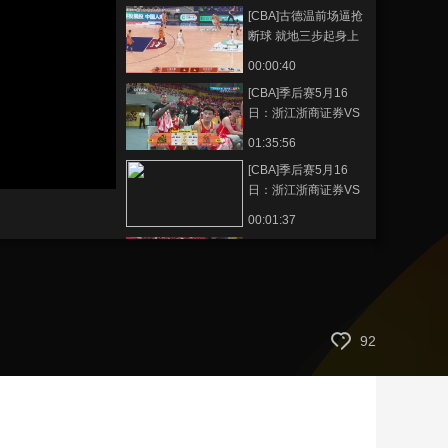
[CBA]古德温前场逼抢
艺术
汽车
数智
5G
产业+
断球 就地三步起身上
篮
时尚
天气
才艺
网展
央央好物
00:00:40
[CBA]季后赛5月16
日：浙江浙商证券VS
深圳马可波罗
01:35:56
[CBA]季后赛5月16
日：浙江浙商证券VS
深圳马可波罗 布朗集
00:01:37
锦
[CBA]季后赛5月16
日：浙江浙商证券VS
深圳马可波罗 集锦
00:04:44
[CBA]季后赛5月16
92
日：浙江浙商证券VS
深圳马可波罗 贺希宁
00:01:15
集锦
[CBA]布朗抢断后抛长
传 胡金秋快下双手扣
篮