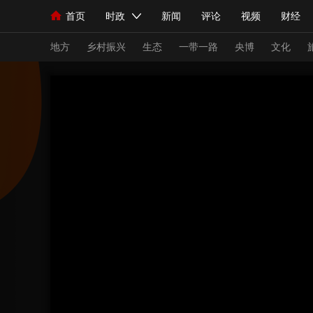
首页
时政
新闻
评论
视频
财经
人民领袖习近平
直播
海外频道
片库
iPanda
栏目大全
联播+
English
中国领导人
节目单
Монгол
听音
央视快评
微视频
习
地方
乡村振兴
生态
一带一路
央博
文化
总台春晚
网络春晚
共产党员网
秧纪录
新闻
国内
国际
评论
经济
军事
人民领袖习近平
联播+
热解读
天天学习
视频
小央视频
小央直播
直播中国
熊猫
现场
前线
比划
快看
蓝海中国
新兵
体育
直播
竞猜
2026年世界杯
2026
VIP会员
CCTV奥林匹克频道
生活体育大会