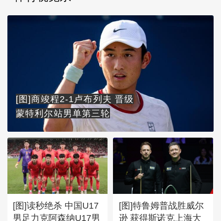
[图]商竣程2-1卢布列夫 晋级
蒙特利尔站男单第三轮
[图]读秒绝杀 中国U17
[图]特鲁姆普战胜威尔
男足力克阿森纳U17男
逊 获得斯诺克上海大