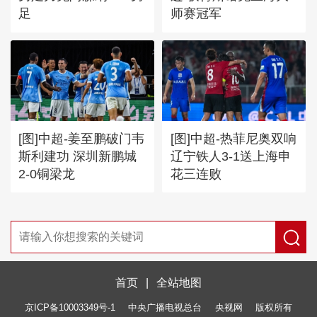
足
师赛冠军
[图]中超-姜至鹏破门韦
[图]中超-热菲尼奥双响
斯利建功 深圳新鹏城
辽宁铁人3-1送上海申
2-0铜梁龙
花三连败
首页
|
全站地图
京ICP备10003349号-1
中央广播电视总台
央视网
版权所有