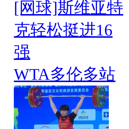
[网球]斯维亚特
克轻松挺进16
强
WTA多伦多站