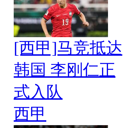
[西甲]马竞抵达
韩国 李刚仁正
式入队
西甲