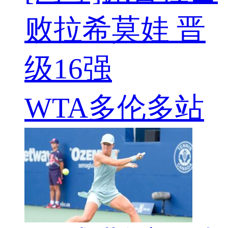
败拉希莫娃 晋
级16强
WTA多伦多站