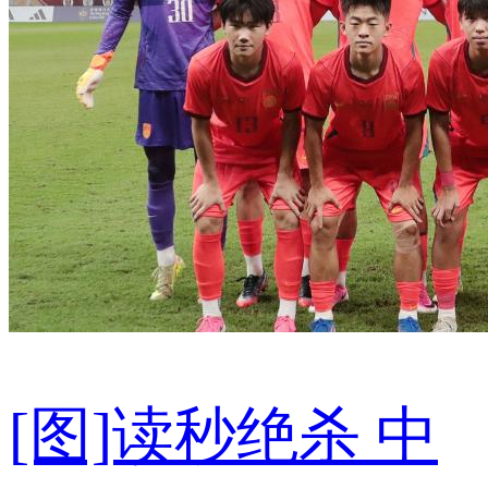
[图]读秒绝杀 中