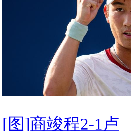
[图]商竣程2-1卢