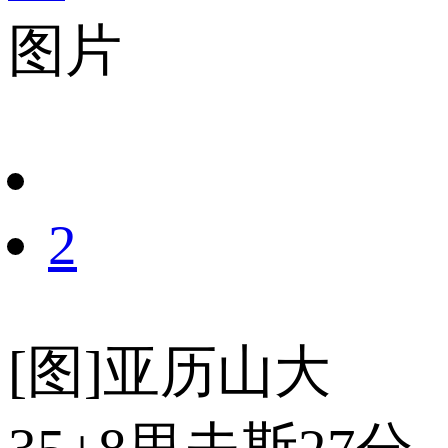
图片
财经
教育
乡村振兴
生态环境
一带一路
央博
大国智造
大国展会
大国保险
云顶对话
云起
超
CCTV.节目官网
直播
节目单
栏目
片库
热播榜
2
[图]亚历山大