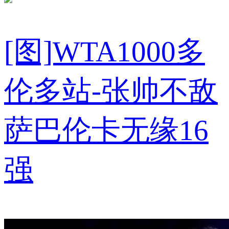
[图]WTA1000多
伦多站-张帅不敌
萨巴伦卡无缘16
强