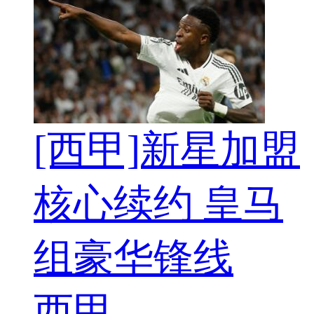
[西甲]新星加盟
核心续约 皇马
组豪华锋线
西甲