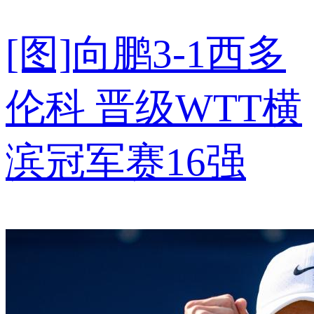
[图]向鹏3-1西多
伦科 晋级WTT横
滨冠军赛16强