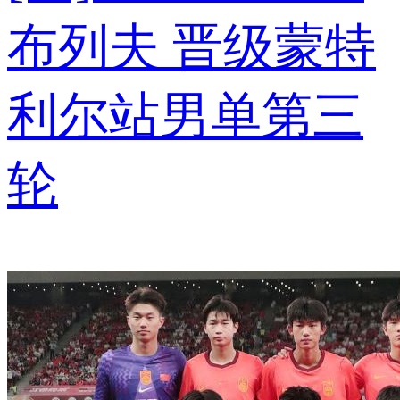
布列夫 晋级蒙特
利尔站男单第三
轮