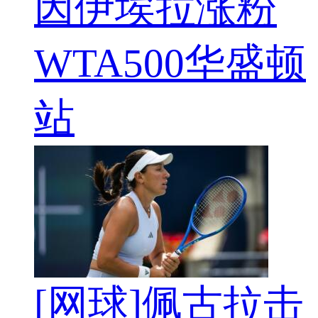
因伊埃拉涨粉
WTA500华盛顿
站
[网球]佩古拉击