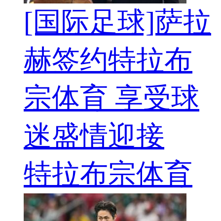
[国际足球]萨拉
赫签约特拉布
宗体育 享受球
迷盛情迎接
特拉布宗体育