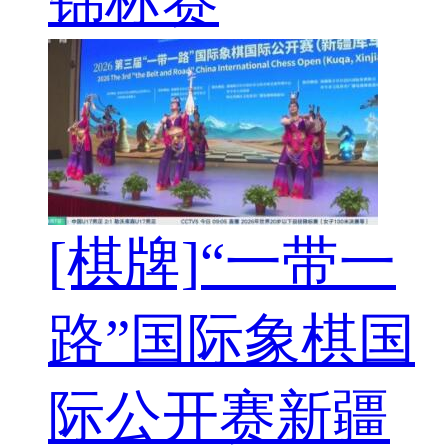
[棋牌]“一带一
路”国际象棋国
际公开赛新疆