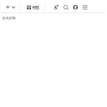
中
央央好物
合体育
亚冬会