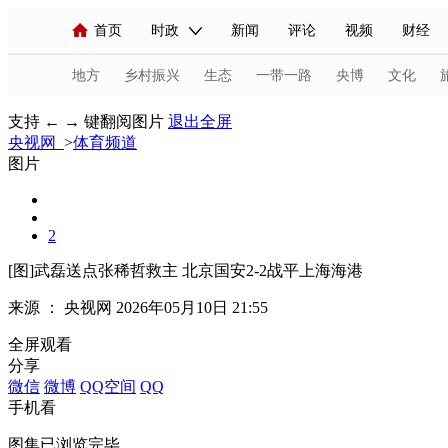
首页
时政
新闻
评论
视频
财经
人民领袖习近平
直播
海外频道
片库
iPanda
栏目大全
联播+
English
中国领导人
节目单
Монгол
听音
央视快评
微视频
习
地方
乡村振兴
生态
一带一路
央博
文化
支持 ← → 键翻阅图片
退出全屏
央视网
>
体育频道
总台春晚
网络春晚
共产党员网
秧纪录
图片
新闻
国内
国际
评论
经济
军事
2
人民领袖习近平
联播+
热解读
天天学习
[图]武磊送点张稀哲救主 北京国安2-2战平上海海港
来源 ：
央视网
2026年05月10日 21:55
视频
小央视频
小央直播
直播中国
熊猫
全屏观看
现场
前线
比划
快看
蓝海中国
新兵
分享
微信
微博
QQ空间
QQ
体育
直播
竞猜
2026年世界杯
2026年
手机看
VIP会员
CCTV奥林匹克频道
生活体育大会
图集已浏览完毕