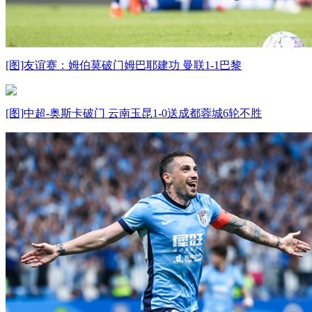
[图]友谊赛：姆伯莫破门姆巴耶建功 曼联1-1巴黎
[图]中超-奥斯卡破门 云南玉昆1-0送成都蓉城6轮不胜