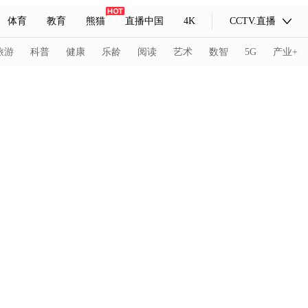
体育
教育
熊猫
直播中国
4K
CCTV.直播
式妙语
主持人
下载央视影音
热解读
天天学习
旅游
科普
健康
乐龄
阅读
艺术
数智
5G
产业+
纪录片网
国家大剧院
大型活动
科技
法治
文娱
人物
公益
图片
习式妙语
央视快评
央视网评
光华锐评
锋面
频道
VR/AR
4K专区
全景新闻
请入列
人生第一次
人生第二次
冬奥会
CBA
NBA
中超
国足
国际足球
网球
综
体育江湖
文化体育
冰雪道路
足球道路