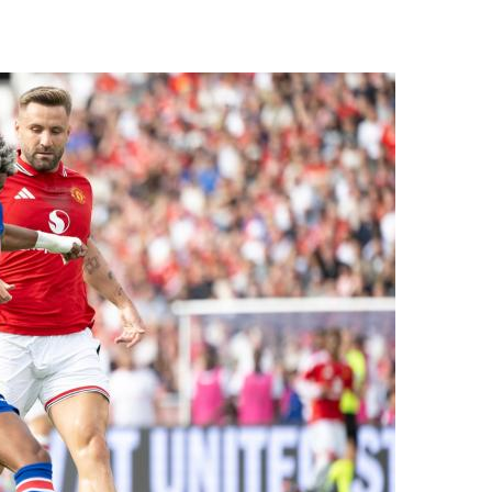
央博
非遗
文化
旅游
科普
健康
乐龄
阅读
云起
超级工厂
智敬中国
全民健康
颜选攻略
海洋
热播榜
总台企业白名单