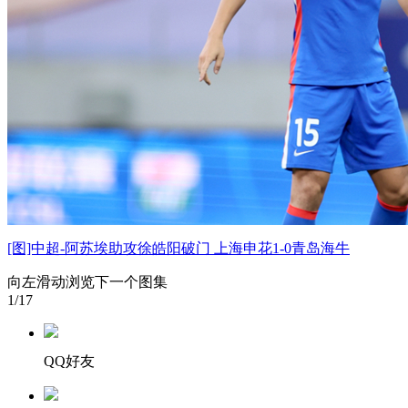
[图]中超-阿苏埃助攻徐皓阳破门 上海申花1-0青岛海牛
向左滑动浏览下一个图集
1
/17
QQ好友