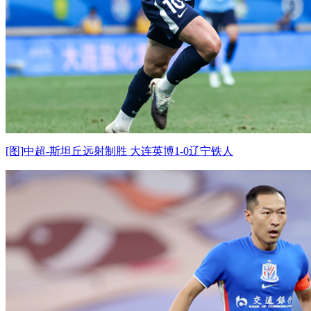
[图]中超-斯坦丘远射制胜 大连英博1-0辽宁铁人