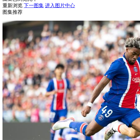
重新浏览
下一图集
进入图片中心
财经
教育
乡村振兴
生态环境
一带一路
图集推荐
大国智造
大国展会
大国保险
云顶对话
CCTV.节目官网
直播
节目单
栏目
片库