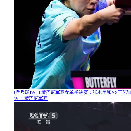
[乒乓球]WTT横滨冠军赛女单半决赛：张本美和VS王艺迪
WTT横滨冠军赛