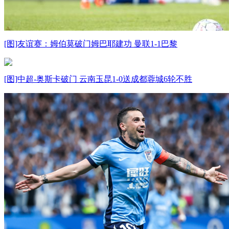
[图]友谊赛：姆伯莫破门姆巴耶建功 曼联1-1巴黎
[图]中超-奥斯卡破门 云南玉昆1-0送成都蓉城6轮不胜