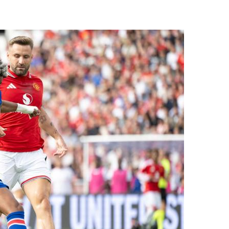
央博
非遗
文化
旅游
科普
健康
乐龄
阅读
云起
超级工厂
智敬中国
全民健康
颜选攻略
海洋
热播榜
总台企业白名单