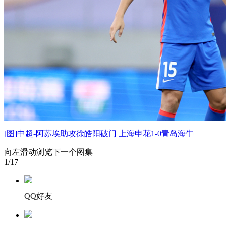
[图]中超-阿苏埃助攻徐皓阳破门 上海申花1-0青岛海牛
向左滑动浏览下一个图集
1
/17
QQ好友