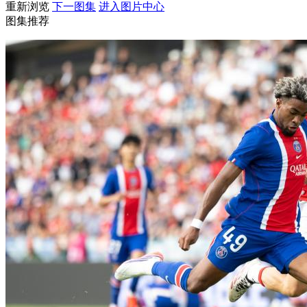
重新浏览
下一图集
进入图片中心
图集推荐
财经
教育
乡村振兴
生态环境
一带一路
大国智造
大国展会
大国保险
云顶对话
CCTV.节目官网
直播
节目单
栏目
片库