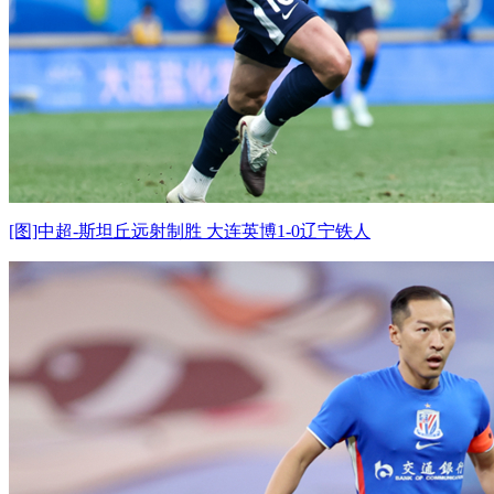
[图]中超-斯坦丘远射制胜 大连英博1-0辽宁铁人