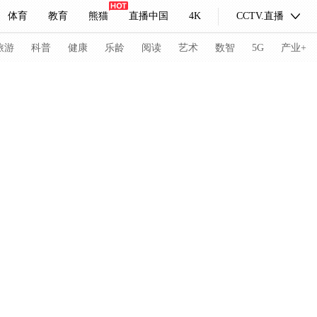
体育
教育
熊猫
直播中国
4K
CCTV.直播
式妙语
主持人
下载央视影音
热解读
天天学习
旅游
科普
健康
乐龄
阅读
艺术
数智
5G
产业+
纪录片网
国家大剧院
大型活动
科技
法治
文娱
人物
公益
图片
习式妙语
央视快评
央视网评
光华锐评
锋面
频道
VR/AR
4K专区
全景新闻
请入列
人生第一次
人生第二次
冬奥会
CBA
NBA
中超
国足
国际足球
网球
综
体育江湖
文化体育
冰雪道路
足球道路