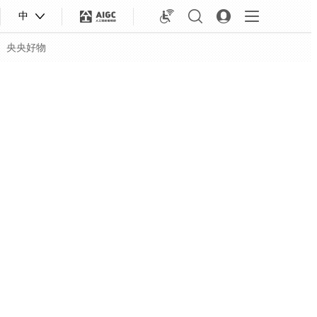
中
央央好物
合体育
亚冬会