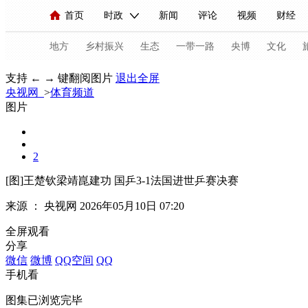
首页
时政
新闻
评论
视频
财经
人民领袖习近平
直播
海外频道
片库
iPanda
栏目大全
联播+
English
中国领导人
节目单
Монгол
听音
央视快评
微视频
习
地方
乡村振兴
生态
一带一路
央博
文化
支持 ← → 键翻阅图片
退出全屏
央视网
>
体育频道
总台春晚
网络春晚
共产党员网
秧纪录
图片
2
新闻
国内
国际
评论
经济
军事
[图]王楚钦梁靖崑建功 国乒3-1法国进世乒赛决赛
人民领袖习近平
联播+
热解读
天天学习
来源 ：
央视网
2026年05月10日 07:20
视频
小央视频
小央直播
直播中国
熊猫
全屏观看
现场
前线
比划
快看
蓝海中国
新兵
分享
微信
微博
QQ空间
QQ
体育
直播
竞猜
2026年世界杯
2026年
手机看
VIP会员
CCTV奥林匹克频道
生活体育大会
图集已浏览完毕