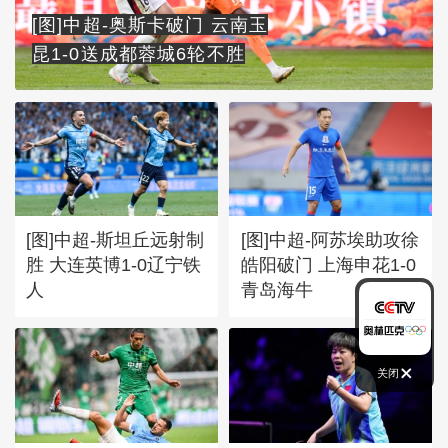
[图]中超-奥斯卡破门 云南玉
昆1-0送成都蓉城6轮不胜
[图]中超-斯坦丘远射制
[图]中超-阿苏埃助攻徐
胜 大连英博1-0辽宁铁
皓阳破门 上海申花1-0
人
青岛海牛
关闭