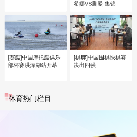
希娜VS蒯曼 集锦
[赛艇]中国摩托艇俱乐
[棋牌]中国围棋快棋赛
部杯赛洪泽湖站开幕
决出四强
体育热门栏目