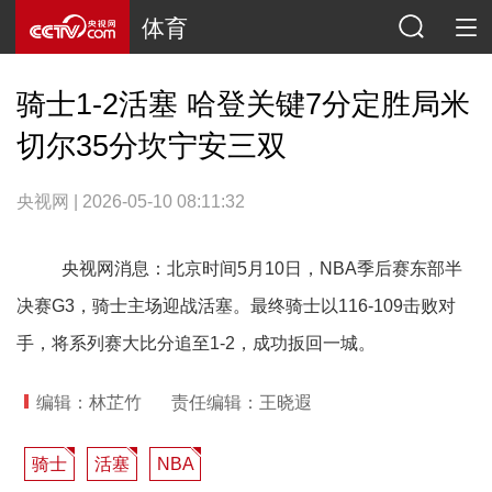
体育
骑士1-2活塞 哈登关键7分定胜局米
切尔35分坎宁安三双
央视网 | 2026-05-10 08:11:32
央视网消息：北京时间5月10日，NBA季后赛东部半
决赛G3，骑士主场迎战活塞。最终骑士以116-109击败对
手，将系列赛大比分追至1-2，成功扳回一城。
编辑：林芷竹
责任编辑：王晓遐
骑士
活塞
NBA