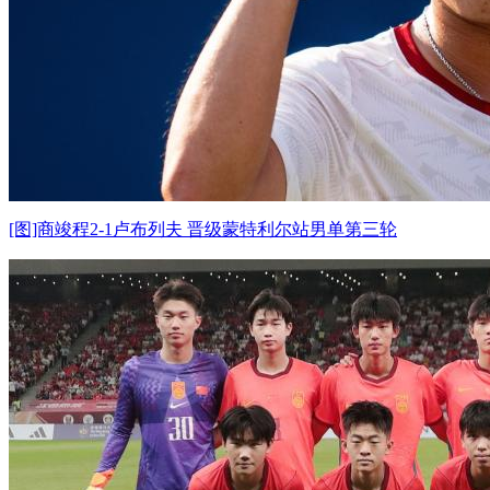
[图]商竣程2-1卢布列夫 晋级蒙特利尔站男单第三轮