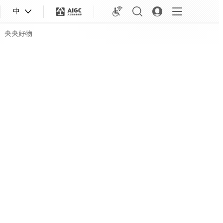
中
央央好物
合体育
亚冬会