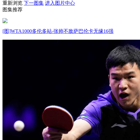
重新浏览
下一图集
进入图片中心
图集推荐
财经
教育
乡村振兴
生态环境
一带一路
大国智造
大国展会
大国保险
云顶对话
[图]WTA1000多伦多站-张帅不敌萨巴伦卡无缘16强
CCTV.节目官网
直播
节目单
栏目
片库