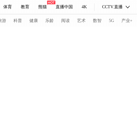
体育
教育
熊猫
直播中国
4K
CCTV.直播
式妙语
主持人
下载央视影音
热解读
天天学习
旅游
科普
健康
乐龄
阅读
艺术
数智
5G
产业+
纪录片网
国家大剧院
大型活动
科技
法治
文娱
人物
公益
图片
习式妙语
央视快评
央视网评
光华锐评
锋面
频道
VR/AR
4K专区
全景新闻
请入列
人生第一次
人生第二次
冬奥会
CBA
NBA
中超
国足
国际足球
网球
综
体育江湖
文化体育
冰雪道路
足球道路