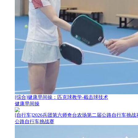
[综合]健康早间操：匹克球教学-截击球技术
健康早间操
[自行车]2026兵团第六师奇台农场第二届公路自行车挑
公路自行车挑战赛