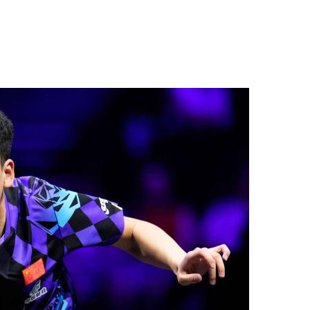
央博
非遗
文化
旅游
科普
健康
乐龄
阅读
云起
超级工厂
智敬中国
全民健康
颜选攻略
海洋
热播榜
总台企业白名单