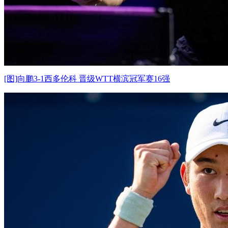
[图]向鹏3-1西多伦科 晋级WTT横滨冠军赛16强