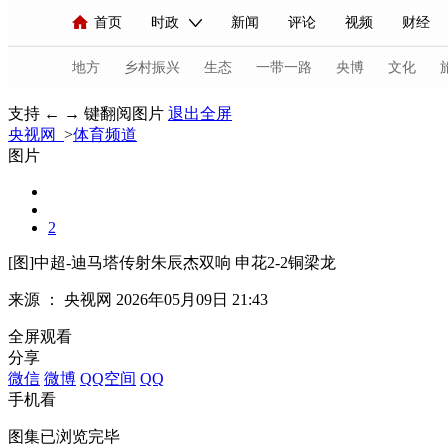
首页
时政
新闻
评论
视频
财经
人民领袖习近平
直播
海外频道
片库
iPanda
栏目大全
联播+
English
中国领导人
节目单
Монгол
听音
央视快评
微视频
习
地方
乡村振兴
生态
一带一路
央博
文化
支持 ← → 键翻阅图片
退出全屏
央视网
>
体育频道
总台春晚
网络春晚
共产党员网
秧纪录
图片
2
新闻
国内
国际
评论
经济
军事
[图]中超-迪马塔传射朱辰杰双响 申花2-2铜梁龙
人民领袖习近平
联播+
热解读
天天学习
来源 ：
央视网
2026年05月09日 21:43
视频
小央视频
小央直播
直播中国
熊猫
全屏观看
现场
前线
比划
快看
蓝海中国
新兵
分享
微信
微博
QQ空间
QQ
体育
直播
竞猜
2026年世界杯
2026年
手机看
VIP会员
CCTV奥林匹克频道
生活体育大会
图集已浏览完毕