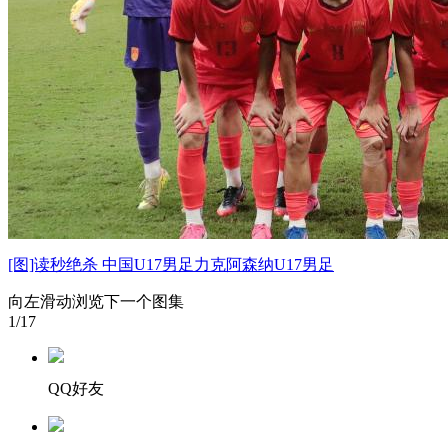
[图]读秒绝杀 中国U17男足力克阿森纳U17男足
向左滑动浏览下一个图集
1
/17
QQ好友