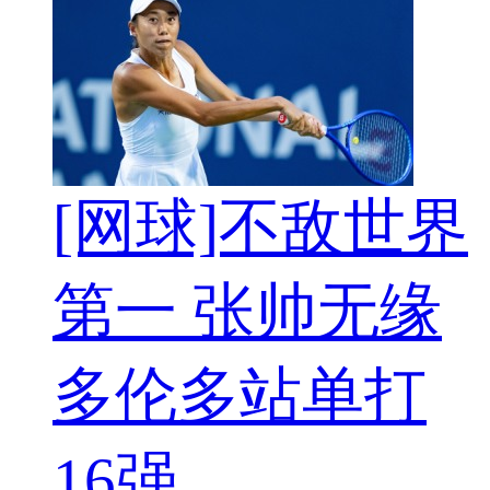
[网球]不敌世界
第一 张帅无缘
多伦多站单打
16强