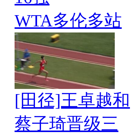
WTA多伦多站
[田径]王卓越和
蔡子琦晋级三