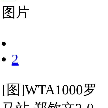
图片
财经
教育
乡村振兴
生态环境
一带一路
央博
大国智造
大国展会
大国保险
云顶对话
云起
超
CCTV.节目官网
直播
节目单
栏目
片库
热播榜
2
[图]WTA1000罗