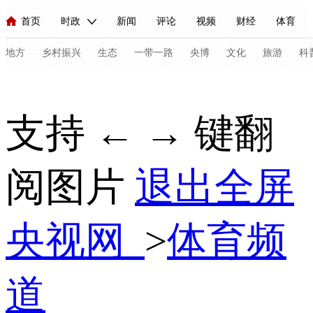
首页
时政
新闻
评论
视频
财经
体育
人民领袖习近平
直播
海外频道
片库
iPanda
栏目大全
联播+
English
中国领导人
节目单
Монгол
听音
央视快评
微视频
习式妙语
主持人
地方
乡村振兴
生态
一带一路
央博
文化
旅游
科
总台春晚
网络春晚
共产党员网
秧纪录
纪录片网
支持 ← → 键翻
新闻
国内
国际
评论
经济
军事
科技
法
阅图片
退出全屏
人民领袖习近平
联播+
热解读
天天学习
习式妙语
视频
小央视频
小央直播
直播中国
熊猫频道
V
央视网
>
体育频
现场
前线
比划
快看
蓝海中国
新兵请入列
体育
直播
竞猜
2026年世界杯
2026年冬奥会
C
道
VIP会员
CCTV奥林匹克频道
生活体育大会
体育江湖