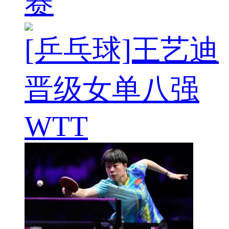
赛
[乒乓球]王艺迪
晋级女单八强
WTT