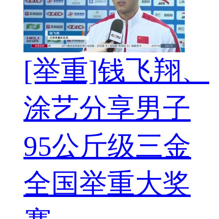
[举重]钱飞翔、
涂艺分享男子
95公斤级三金
全国举重大奖