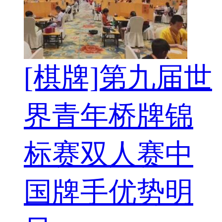
[棋牌]第九届世
界青年桥牌锦
标赛双人赛中
国牌手优势明