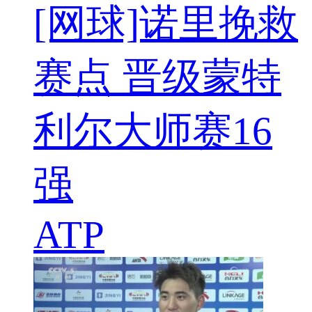
[网球]诺里挽救
赛点 晋级蒙特
利尔大师赛16
强
ATP