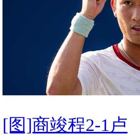
[图]商竣程2-1卢