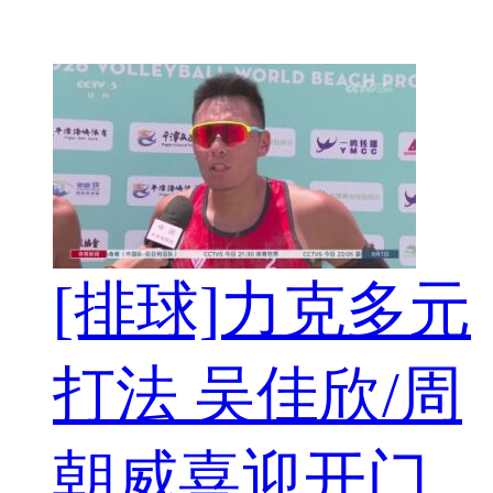
[排球]力克多元
打法 吴佳欣/周
朝威喜迎开门