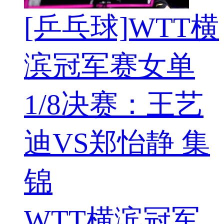
[乒乓球]WTT横
滨冠军赛女单
1/8决赛：王艺
迪VS郑怡静 集
锦
WTT横滨冠军