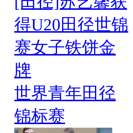
[田径]苏艺馨获
得U20田径世锦
赛女子铁饼金
牌
世界青年田径
锦标赛