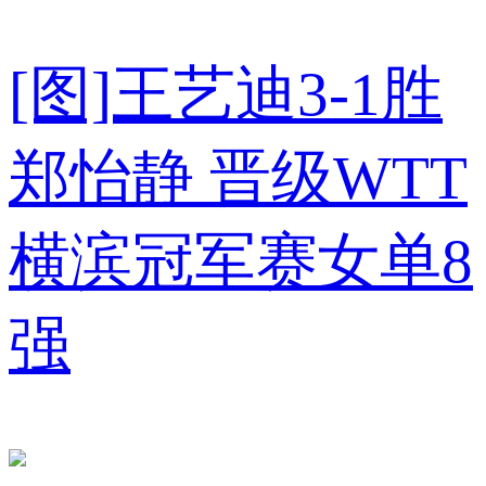
[图]王艺迪3-1胜
郑怡静 晋级WTT
横滨冠军赛女单8
强