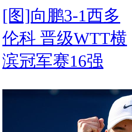
[图]向鹏3-1西多
伦科 晋级WTT横
滨冠军赛16强