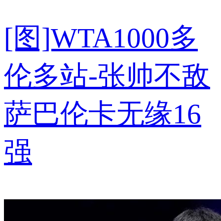
[图]WTA1000多
伦多站-张帅不敌
萨巴伦卡无缘16
强