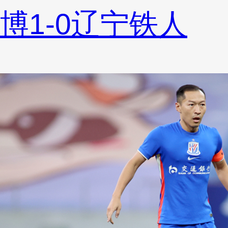
博1-0辽宁铁人