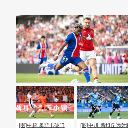
[图]友谊赛：姆伯莫破门姆巴
耶建功 曼联1-1巴黎
[图]中超-奥斯卡破门
[图]中超-斯坦丘远射