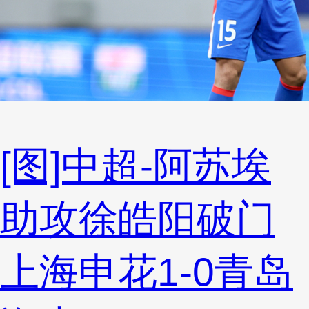
[图]中超-阿苏埃
助攻徐皓阳破门
上海申花1-0青岛