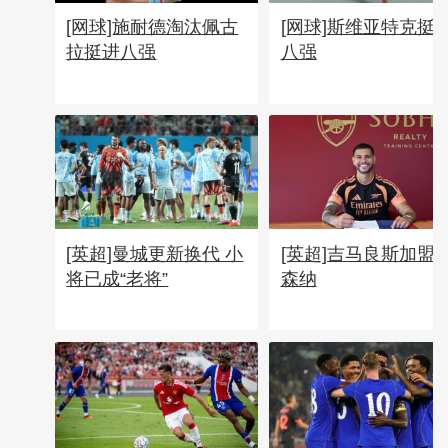
[网球]施耐德淘汰佩古
[网球]斯维亚特克挺
拉挺进八强
八强
[英超]曼城更新换代 小
[英超]吉马良斯加盟
将已成“老将”
森纳