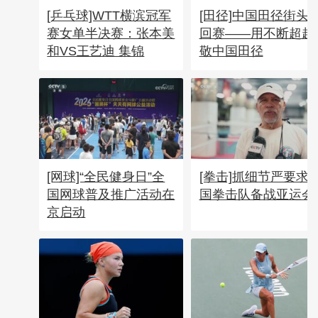
[乒乓球]WTT横滨冠军
[田径]中国田径街头
赛女单半决赛：张本美
回赛——用不断超越
和VS王艺迪 集锦
敬中国田径
[网球]“全民健身日”全
[拳击]抓细节严要求 
国网球普及推广活动在
国拳击队备战亚运会
京启动