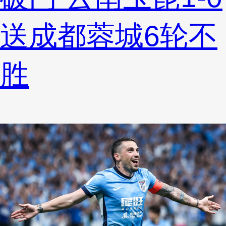
送成都蓉城6轮不
胜