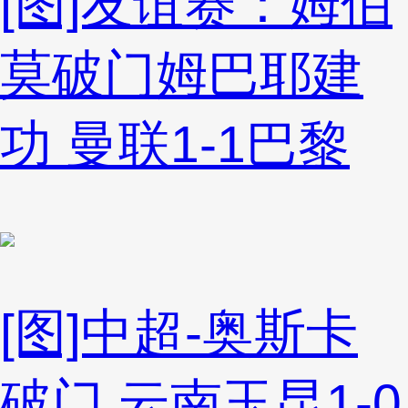
[图]友谊赛：姆伯
莫破门姆巴耶建
功 曼联1-1巴黎
[图]中超-奥斯卡
破门 云南玉昆1-0