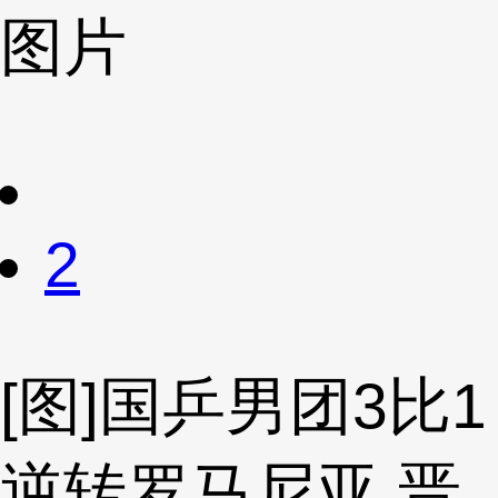
图片
财经
教育
乡村振兴
生态环境
一带一路
央博
大国智造
大国展会
大国保险
云顶对话
云起
超
CCTV.节目官网
直播
节目单
栏目
片库
热播榜
2
[图]国乒男团3比1
逆转罗马尼亚 晋