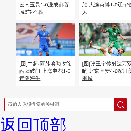
云南玉昆1-0送成都蓉
胜 大连英博1-0辽宁
城6轮不胜
人
[图]中超-阿苏埃助攻徐
[图]张玉宁传射达万
皓阳破门 上海申花1-0
响 北京国安4-0深圳
青岛海牛
鹏城
返回顶部