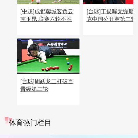
[中超]成都蓉城客负云
[台球]丁俊晖无缘斯
南玉昆 联赛六轮不胜
克中国公开赛第二轮
[台球]周跃龙三杆破百
晋级第二轮
体育热门栏目