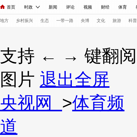
首页
时政
新闻
评论
视频
财经
体育
人民领袖习近平
直播
海外频道
片库
iPanda
栏目大全
联播+
English
中国领导人
节目单
Монгол
听音
央视快评
微视频
习式妙语
主持人
下
地方
乡村振兴
生态
一带一路
央博
文化
旅游
科普
总台春晚
网络春晚
共产党员网
秧纪录
纪录片网
支持 ← → 键翻阅
新闻
国内
国际
评论
经济
军事
科技
法
图片
退出全屏
人民领袖习近平
联播+
热解读
天天学习
习式妙语
视频
小央视频
小央直播
直播中国
熊猫频道
V
央视网
>
体育频
现场
前线
比划
快看
蓝海中国
新兵请入列
道
体育
直播
竞猜
2026年世界杯
2026年冬奥会
VIP会员
CCTV奥林匹克频道
生活体育大会
体育江湖