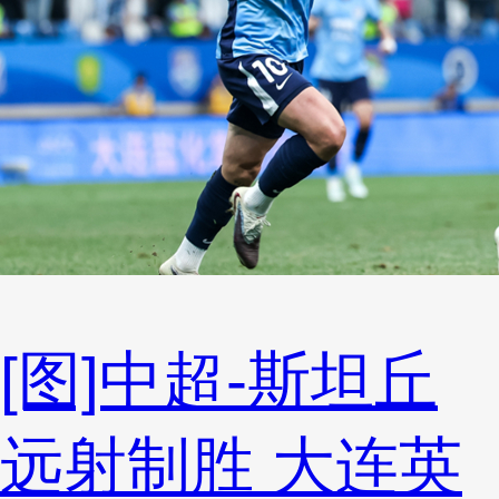
[图]中超-斯坦丘
远射制胜 大连英