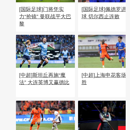
[国际足球]门将凭实
[国际足球]佩德罗进
力“抢镜” 曼联战平大巴
球 切尔西止连败
黎
[中超]斯坦丘再施“魔
[中超]上海申花客场
法” 大连英博又赢德比
胜