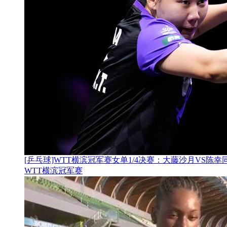
[乒乓球]WTT横滨冠军赛女单1/4决赛：大藤沙月VS陈幸
WTT横滨冠军赛