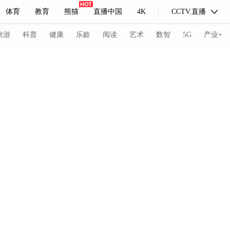
体育
教育
熊猫
直播中国
4K
CCTV.直播
式妙语
主持人
下载央视影音
热解读
天天学习
旅游
科普
健康
乐龄
阅读
艺术
数智
5G
产业+
纪录片网
国家大剧院
大型活动
科技
法治
文娱
人物
公益
图片
习式妙语
央视快评
央视网评
光华锐评
锋面
频道
VR/AR
4K专区
全景新闻
请入列
人生第一次
人生第二次
冬奥会
CBA
NBA
中超
国足
国际足球
网球
综
体育江湖
文化体育
冰雪道路
足球道路