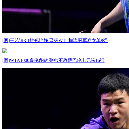
[图]王艺迪3-1胜郑怡静 晋级WTT横滨冠军赛女单8强
[图]WTA1000多伦多站-张帅不敌萨巴伦卡无缘16强