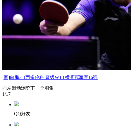
[图]向鹏3-1西多伦科 晋级WTT横滨冠军赛16强
向左滑动浏览下一个图集
1
/17
QQ好友