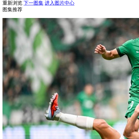
重新浏览
下一图集
进入图片中心
图集推荐
财经
教育
乡村振兴
生态环境
一带一路
大国智造
大国展会
大国保险
云顶对话
CCTV.节目官网
直播
节目单
栏目
片库