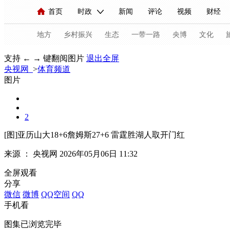
首页
时政
新闻
评论
视频
财经
人民领袖习近平
直播
海外频道
片库
iPanda
栏目大全
联播+
English
中国领导人
节目单
Монгол
听音
央视快评
微视频
习
地方
乡村振兴
生态
一带一路
央博
文化
支持 ← → 键翻阅图片
退出全屏
央视网
>
体育频道
总台春晚
网络春晚
共产党员网
秧纪录
图片
2
新闻
国内
国际
评论
经济
军事
[图]亚历山大18+6詹姆斯27+6 雷霆胜湖人取开门红
人民领袖习近平
联播+
热解读
天天学习
来源 ：
央视网
2026年05月06日 11:32
视频
小央视频
小央直播
直播中国
熊猫
全屏观看
现场
前线
比划
快看
蓝海中国
新兵
分享
微信
微博
QQ空间
QQ
体育
直播
竞猜
2026年世界杯
2026年
手机看
VIP会员
CCTV奥林匹克频道
生活体育大会
图集已浏览完毕