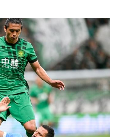
央博
非遗
文化
旅游
科普
健康
乐龄
阅读
云起
超级工厂
智敬中国
全民健康
颜选攻略
海洋
热播榜
总台企业白名单