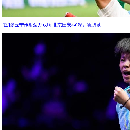
[图]张玉宁传射达万双响 北京国安4-0深圳新鹏城