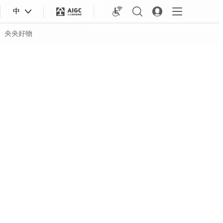
中
央央好物
合体育
亚冬会