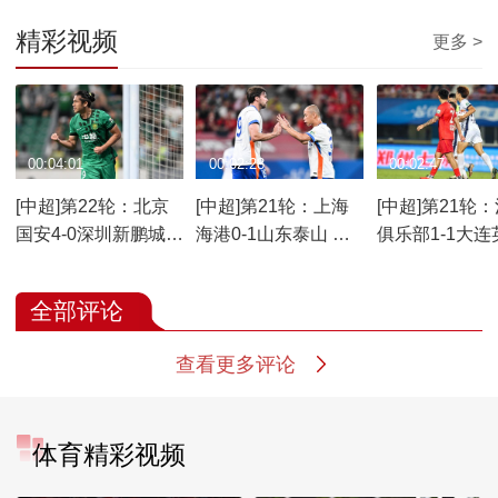
精彩视频
更多 >
00:04:01
00:02:28
00:02:47
[中超]第22轮：北京
[中超]第21轮：上海
[中超]第21轮
国安4-0深圳新鹏城
海港0-1山东泰山 集
俱乐部1-1大连
集锦
锦
集锦
全部评论
查看更多评论
体育精彩视频