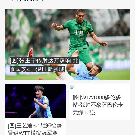
[图]张玉宁传射达万双响 北
京国安4-0深圳新鹏城
[图]WTA1000多伦多
站-张帅不敌萨巴伦卡
无缘16强
[图]王艺迪3-1胜郑怡静
晋级WTT横滨冠军赛