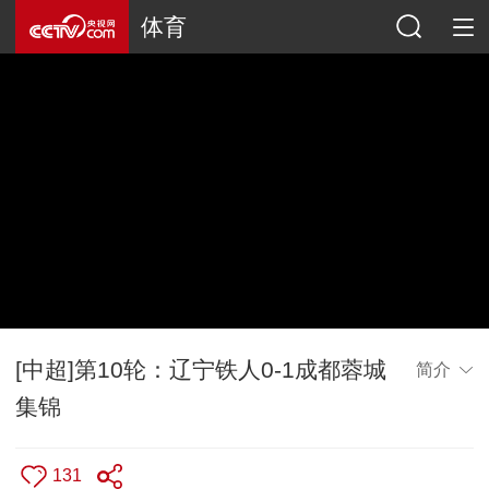
体育
[中超]第10轮：辽宁铁人0-1成都蓉城
简介
集锦
131