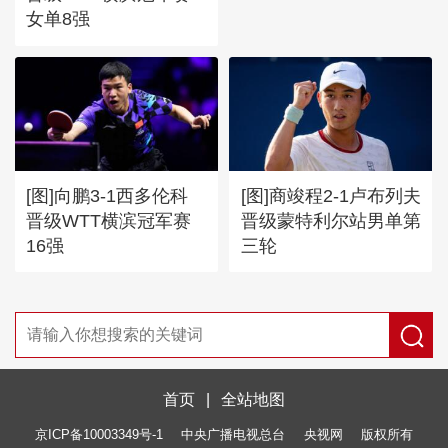
女单8强
[图]向鹏3-1西多伦科
[图]商竣程2-1卢布列夫
晋级WTT横滨冠军赛
晋级蒙特利尔站男单第
16强
三轮
首页
|
全站地图
京ICP备10003349号-1
中央广播电视总台
央视网
版权所有